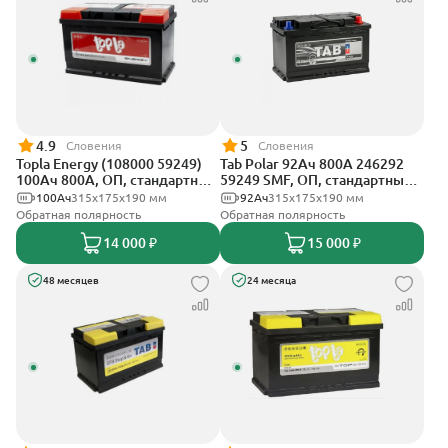
4.9
5
Словения
Словения
Topla Energy (108000 59249)
Tab Polar 92Ач 800А 246292
100Ач 800А, ОП, стандартные
59249 SMF, ОП, стандартные
клеммы
клеммы
100Ач
315x175x190 мм
92Ач
315x175x190 мм
Обратная полярность
Обратная полярность
14 000 ₽
15 000 ₽
48 месяцев
24 месяца