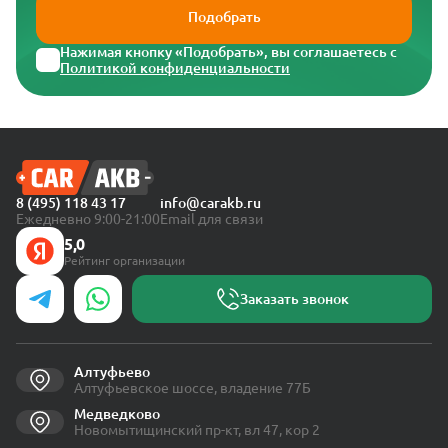
Подобрать
Нажимая кнопку «Подобрать», вы соглашаетесь с
Политикой конфиденциальности
8 (495) 118 43 17
info@carakb.ru
Ежедневно 9:00-21:00
Email для связи
5,0
Рейтинг организации
Заказать звонок
Алтуфьево
Алтуфьевское шоссе, владение 77Б
Медведково
Новомытищинский пр-кт, вл 47, кор 2