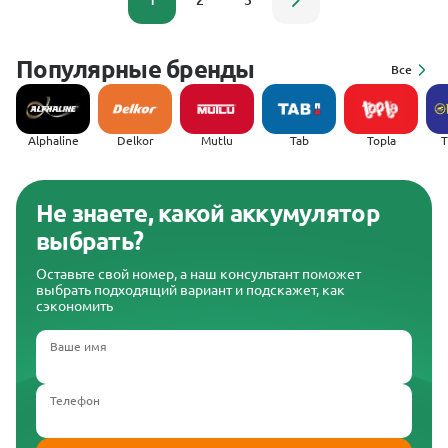
1
2
3
Популярные бренды
Все
Alphaline
Delkor
Mutlu
Tab
Topla
(
Не знаете, какой аккумулятор
выбрать?
Оставьте свой номер, а наш консультант поможет
выбрать подходящий вариант и подскажет, как
сэкономить
Ваше имя
Телефон