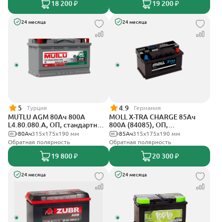
18 200 ₽
19 200 ₽
24 месяца
24 месяца
5
4.9
Турция
Германия
MUTLU AGM 80Ач 800A
MOLL X-TRA CHARGE 85Ач
L4.80.080.A, ОП, стандартные
800А (84085), ОП,
клеммы
стандартные клеммы
80Ач
315x175x190 мм
85Ач
315x175x190 мм
Обратная полярность
Обратная полярность
19 800 ₽
20 300 ₽
24 месяца
24 месяца