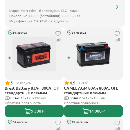
Марка
Mercedes - Benz
Модель
CLC - Класс
Поколение
CL203 [рестайлинг] 2008 - 2011
Модификация
CLC (150 л.с.), дизель
24 месяца
24 месяца
5
4.9
Беларусь
Китай
Brest Battery 83Ач 800А, ОП,
CAMEL AGM 80Ач 800А, ОП,
стандартные клеммы
стандартные клеммы
83Ач
315x175x190 мм
80Ач
315x175x190 мм
Обратная полярность
Обратная полярность
9 300 ₽
14 000 ₽
24 месяца
48 месяцев