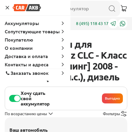
Аккумуляторы
Адреса
8 (495) 118 43 17
Сопутствующие товары
Покупателю
Аккумуляторы для
О компании
Mercedes - Benz CLC - Класс
Доставка и оплата
CL203 [рестайлинг] 2008 -
Контакты и адреса
Заказать звонок
2011 CLC (150 л.с.), дизель
Хочу сдать
свой
Выгодно
аккумулятор
По возрастанию цены
Фильтры
Ваш автомобиль