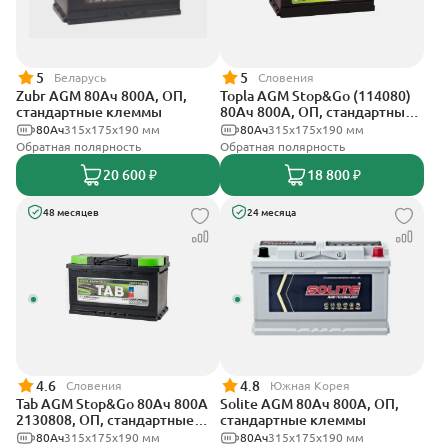
5
5
Беларусь
Словения
Zubr AGM 80Ач 800А, ОП,
Topla AGM Stop&Go (114080)
стандартные клеммы
80Ач 800А, ОП, стандартные
клеммы
80Ач
315x175x190 мм
80Ач
315x175x190 мм
Обратная полярность
Обратная полярность
20 600 ₽
18 800 ₽
48 месяцев
24 месяца
4.6
4.8
Словения
Южная Корея
Tab AGM Stop&Go 80Ач 800А
Solite AGM 80Ач 800А, ОП,
2130808, ОП, стандартные
стандартные клеммы
клеммы
80Ач
315x175x190 мм
80Ач
315x175x190 мм