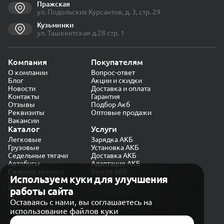
Пражская
ул. Подольских Курсантов, д. 3, стр. 29
Кузьминки
ул. Ташкентская д.28 стр. 1
Компания
Покупателям
О компании
Вопрос-ответ
Блог
Акции и скидки
Новости
Доставка и оплата
Контакты
Гарантия
Отзывы
Подбор Акб
Реквизиты
Оптовые продажи
Вакансии
Каталог
Услуги
Легковые
Зарядка АКБ
Грузовые
Установка АКБ
Седельные тягачи
Доставка АКБ
Автобусы
Адаптация АКБ
Сельхоз. техника
Выкуп АКБ
Используем куки для улучшения
Экскаваторы
Проверка генератора
Автокраны
работы сайта
Политика конфиденциальности
Оставаясь с нами, вы соглашаетесь на
Обработка персональных данных
использование файлов куки
Согласие на обработку в «Яндекс.Метрика»
Карта сайта