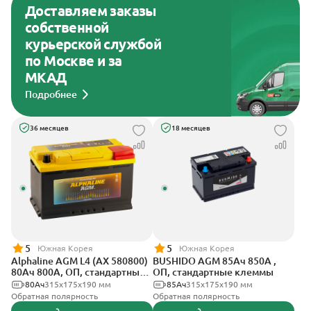
Доставляем заказы
собственной
курьерской службой
по Москве и за
МКАД
Подробнее
36 месяцев
18 месяцев
5
5
Южная Корея
Южная Корея
Alphaline AGM L4 (AX 580800)
BUSHIDO AGM 85Ач 850А ,
80Ач 800А, ОП, стандартные
ОП, стандартные клеммы
клеммы
80Ач
315х175х190 мм
85Ач
315x175x190 мм
Обратная полярность
Обратная полярность