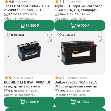
4.6
4.9
Словения
Словения
Tab EFB Stop&Go 80Ач 760А
Topla EFB Stop&Go Start-Stop
212080 58088 SMF, ОП,
80Ач 800А, ОП, стандартные
стандартные клеммы
клеммы
80Ач
315x175x190 мм
80Ач
315x175x190 мм
Обратная полярность
Обратная полярность
16 300 ₽
16 500 ₽
18 месяцев
48 месяцев
5
4.9
Южная Корея
Южная Корея
BUSHIDO EFB 85Ач 800А, ОП,
Delkor (59095) 90Ач 920А ,
стандартные клеммы
ОП, стандартные клеммы
85Ач
315x175x190 мм
90Ач
315x175x190 мм
Обратная полярность
Обратная полярность
16 800 ₽
18 100 ₽