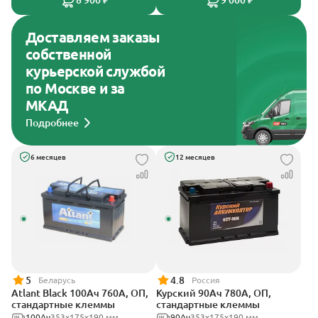
8 900 ₽
9 000 ₽
Доставляем заказы
собственной
курьерской службой
по Москве и за
МКАД
Подробнее
6 месяцев
12 месяцев
5
4.8
Беларусь
Россия
Atlant Black 100Ач 760А, ОП,
Курский 90Ач 780А, ОП,
стандартные клеммы
стандартные клеммы
100Ач
353х175х190 мм
90Ач
353x175x190 мм