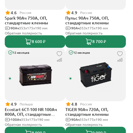
4.6
4.9
Россия
Россия
Spark 90Ач 750А, ОП,
Пульс 90Ач 750А, ОП,
стандартные клеммы
стандартные клеммы
90Ач
353х175х190 мм
90Ач
353x175x190 мм
Обратная полярность
Обратная полярность
8 600 ₽
8 700 ₽
12 месяцев
12 месяцев
4.9
4.8
Польша
Россия
Ecostart 6CT-100 NR 100Ач
TIGER 90Ач 720А, ОП,
800А, ОП, стандартные
стандартные клеммы
клеммы
100Ач
353x175x190 мм
90Ач
353х175х190 мм
Обратная полярность
Обратная полярность