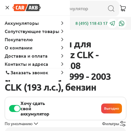
Аккумуляторы
Адреса
8 (495) 118 43 17
Сопутствующие товары
Покупателю
Аккумуляторы для
О компании
Mercedes - Benz CLK -
Доставка и оплата
Класс W208-A208
Контакты и адреса
Заказать звонок
[рестайлинг] 1999 - 2003
CLK (193 л.с.), бензин
Хочу сдать
свой
Выгодно
аккумулятор
По умолчанию
Фильтры