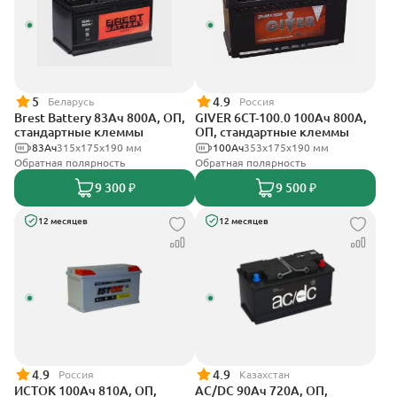
5
4.9
Беларусь
Россия
Brest Battery 83Ач 800А, ОП,
GIVER 6CT-100.0 100Ач 800А,
стандартные клеммы
ОП, стандартные клеммы
83Ач
315x175x190 мм
100Ач
353х175х190 мм
Обратная полярность
Обратная полярность
9 300 ₽
9 500 ₽
12 месяцев
12 месяцев
4.9
4.9
Россия
Казахстан
ИСТОК 100Ач 810А, ОП,
AC/DC 90Ач 720А, ОП,