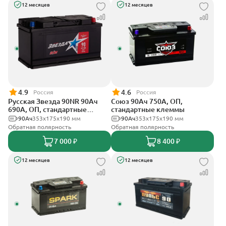
12 месяцев
12 месяцев
4.9
4.6
Россия
Россия
Русская Звезда 90NR 90Ач
Союз 90Ач 750А, ОП,
690А, ОП, стандартные
стандартные клеммы
клеммы
90Ач
353x175x190 мм
90Ач
353x175x190 мм
Обратная полярность
Обратная полярность
7 000 ₽
8 400 ₽
12 месяцев
12 месяцев