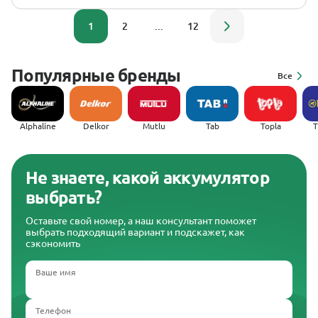
1
2
...
12
Популярные бренды
Все
Alphaline
Delkor
Mutlu
Tab
Topla
(
Не знаете, какой аккумулятор
выбрать?
Оставьте свой номер, а наш консультант поможет
выбрать подходящий вариант и подскажет, как
сэкономить
Ваше имя
Телефон