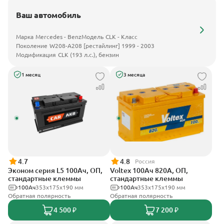
Ваш автомобиль
Марка
Mercedes - Benz
Модель
CLK - Класс
Поколение
W208-A208 [рестайлинг] 1999 - 2003
Модификация
CLK (193 л.с.), бензин
1 месяц
3 месяца
4.7
4.8
Россия
Эконом серия L5 100Ач, ОП,
Voltex 100Ач 820А, ОП,
стандартные клеммы
стандартные клеммы
100Ач
353х175х190 мм
100Ач
353х175х190 мм
Обратная полярность
Обратная полярность
4 500 ₽
7 200 ₽