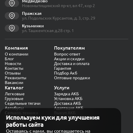
Медведково
Новомытищинский пр-кт, вл 47, кор 2
Пражская
ул. Подольских Курсантов, д. 3, стр. 29
Кузьминки
ул. Ташкентская д.28 стр. 1
Компания
Покупателям
О компании
Вопрос-ответ
Блог
Акции и скидки
Новости
Доставка и оплата
Контакты
Гарантия
Отзывы
Подбор Акб
Реквизиты
Оптовые продажи
Вакансии
Каталог
Услуги
Легковые
Зарядка АКБ
Грузовые
Установка АКБ
Седельные тягачи
Доставка АКБ
Автобусы
Адаптация АКБ
Сельхоз. техника
Выкуп АКБ
Используем куки для улучшения
Экскаваторы
Проверка генератора
Автокраны
работы сайта
Политика конфиденциальности
Оставаясь с нами, вы соглашаетесь на
Обработка персональных данных