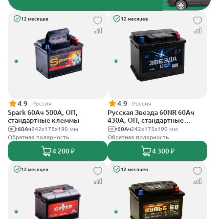
12 месяцев
12 месяцев
4.9
4.9
Россия
Россия
Spark 60Ач 500А, ОП,
Русская Звезда 60NR 60Ач
стандартные клеммы
430А, ОП, стандартные
клеммы
60Ач
242х175х190 мм
60Ач
242x175x190 мм
Обратная полярность
Обратная полярность
4 200 ₽
4 300 ₽
12 месяцев
12 месяцев