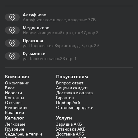
Алтуфьево
Алтуфьевское шоссе, владение 77Б
Медведково
Новомытищинский пр-кт, вл 47, кор 2
Пражская
ул. Подольских Курсантов, д. 3, стр. 29
Кузьминки
ул. Ташкентская д.28 стр. 1
Компания
Покупателям
О компании
Вопрос-ответ
Блог
Акции и скидки
Новости
Доставка и оплата
Контакты
Гарантия
Отзывы
Подбор Акб
Реквизиты
Оптовые продажи
Вакансии
Каталог
Услуги
Легковые
Зарядка АКБ
Грузовые
Установка АКБ
Седельные тягачи
Доставка АКБ