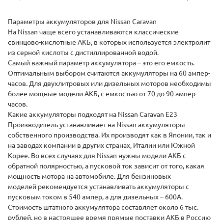
(
­­­­Параметры аккумуляторов для Nissan Caravan
На Nissan чаще всего устанавливаются классические
свинцово-кислотные АКБ, в которых используется электролит
из серной кислоты с дистиллированной водой.
Самый важный параметр аккумулятора – это его емкость.
Оптимальным выбором считаются аккумуляторы на 60 ампер-
часов. Для двухлитровых или дизельных моторов необходимы
более мощные модели АКБ, с емкостью от 70 до 90 ампер-
часов.
Какие аккумуляторы подходят на Nissan Caravan E23
Производитель устанавливает на Nissan аккумуляторы
собственного производства. Их производят как в Японии, так и
на заводах компании в других странах, Италии или Южной
Корее. Во всех случаях для Nissan нужны модели АКБ с
обратной полярностью, а пусковой ток зависит от того, какая
мощность мотора на автомобиле. Для бензиновых
моделей рекомендуется устанавливать аккумуляторы с
пусковым током в 540 ампер, а для дизельных – 600А.
Стоимость штатного аккумулятора составляет около 6 тыс.
рублей, но в настоящее время прямые поставки АКБ в Россию