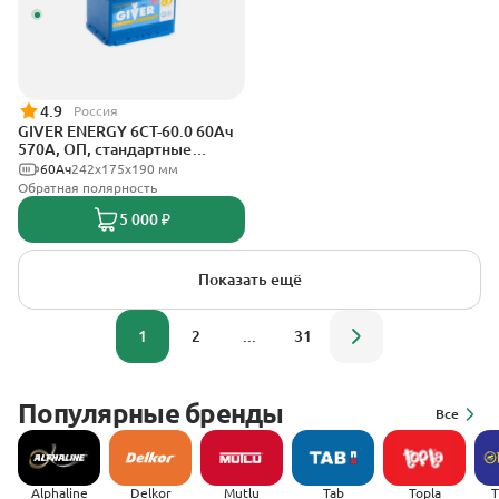
4.9
Россия
GIVER ENERGY 6СТ-60.0 60Ач
570А, ОП, стандартные
клеммы
60Ач
242х175х190 мм
Обратная полярность
5 000 ₽
Показать ещё
1
2
...
31
Популярные бренды
Все
Alphaline
Delkor
Mutlu
Tab
Topla