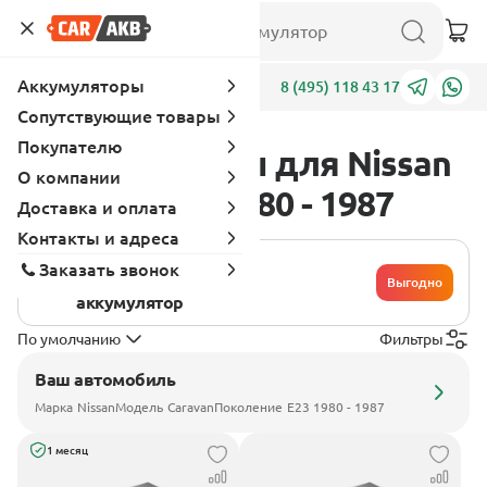
Аккумуляторы
Адреса
8 (495) 118 43 17
Сопутствующие товары
Покупателю
Аккумуляторы для Nissan
О компании
Caravan E23 1980 - 1987
Доставка и оплата
Контакты и адреса
Хочу сдать
Заказать звонок
свой
Выгодно
аккумулятор
По умолчанию
Фильтры
Ваш автомобиль
Марка
Nissan
Модель
Caravan
Поколение
E23 1980 - 1987
1 месяц