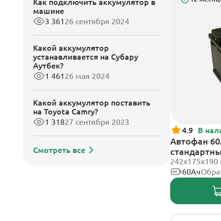
Как подключить аккумулятор в
машине
3 361
26 сентября 2024
Какой аккумулятор
устанавливается на Субару
Аутбек?
1 461
26 мая 2024
Какой аккумулятор поставить
на Toyota Camry?
1 318
27 сентября 2023
4.9
В нал
Автофан 60
Смотреть все
стандартн
242х175х190
60Ач
Обра