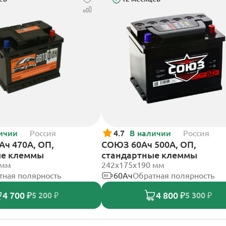
ичии
Россия
4.7
В наличии
Россия
Ач 470А, ОП,
СОЮЗ 60Ач 500А, ОП,
ые клеммы
стандартные клеммы
 мм
242x175x190 мм
тная полярность
60Ач
Обратная полярность
4 700 ₽
4 800 ₽
5 200 ₽
5 300 ₽