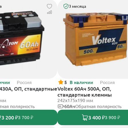
в
3 месяца
ичии
Россия
5
В наличии
Россия
430А, ОП, стандартные
Voltex 60Ач 500А, ОП,
стандартные клеммы
 мм
242х175х190 мм
тная полярность
60Ач
Обратная полярность
3 200 ₽
3 400 ₽
3 700 ₽
3 900 ₽