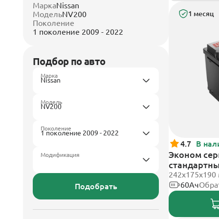
Марка
Nissan
Модель
NV200
1 месяц
Поколение
1 поколение 2009 - 2022
Подбор по авто
Марка
Модель
Поколение
4.7
В нал
Эконом сери
Модификация
стандартн
242х175х190
60Ач
Обра
Подобрать