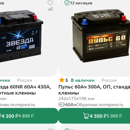
ев
12 месяцев
ичии
Россия
5
В наличии
Россия
зда 60NR 60Ач 430А,
Пульс 60Ач 500А, ОП, станд
ртные клеммы
клеммы
 мм
242x175x190 мм
тная полярность
60Ач
Обратная полярность
4 300 ₽
4 500 ₽
4 800 ₽
5 000 ₽