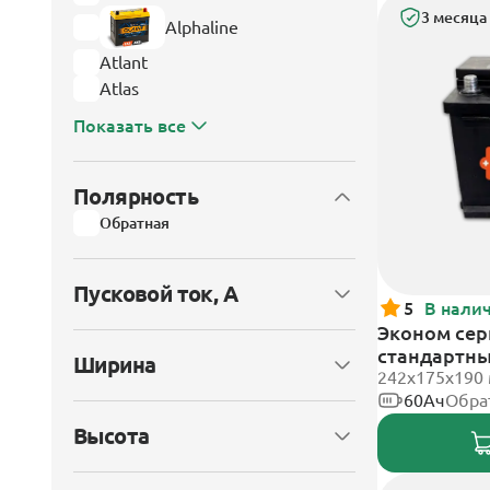
3 месяца
Alphaline
Atlant
Atlas
Показать все
Полярность
Обратная
Пусковой ток, А
5
В нали
Эконом сери
стандартн
Ширина
242х175х190
60Ач
Обра
Высота