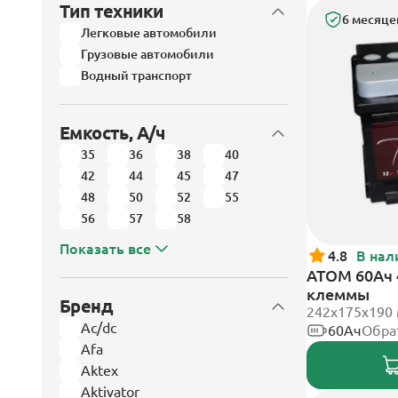
Тип техники
6 месяце
Легковые автомобили
Грузовые автомобили
Водный транспорт
Емкость, А/ч
35
36
38
40
42
44
45
47
48
50
52
55
56
57
58
Показать все
4.8
В нал
АТОМ 60Ач 
клеммы
Бренд
242х175х190
Ac/dc
60Ач
Обра
Afa
Aktex
Aktivator