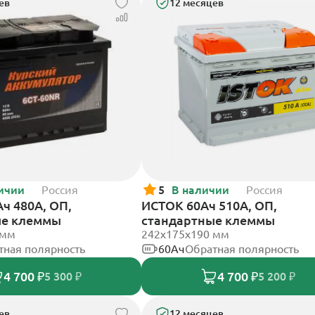
ев
12 месяцев
ичии
Россия
5
В наличии
Россия
ч 480А, ОП,
ИСТОК 60Ач 510А, ОП,
ые клеммы
стандартные клеммы
 мм
242x175x190 мм
тная полярность
60Ач
Обратная полярность
4 700 ₽
4 700 ₽
5 300 ₽
5 200 ₽
ев
12 месяцев