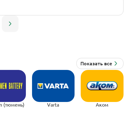
n (тюмень)
Varta
Аком