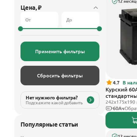
12 месяц
Цена, ₽
Применить фильтры
Сбросить фильтры
4.7
В нал
Курский 60А
стандартн
Нет нужного фильтра?
242x175x190
Подскажите какой добавить
60Ач
Обра
Популярные статьи
12 месяц