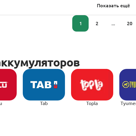
Показать ещё
1
2
...
20
u
Tab
Topla
Tyume