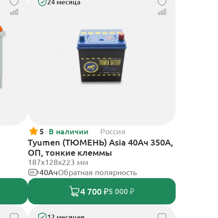
24 месяца
5
В наличии
Россия
Tyumen (ТЮМЕНЬ) Asia 40Ач 350А,
ОП, тонкие клеммы
187х128х223 мм
40Ач
Обратная полярность
4 700 ₽
5 000 ₽
12 месяцев