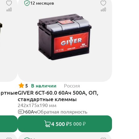
12 месяцев
5
В наличии
Россия
артные
GIVER 6СТ-60.0 60Ач 500А, ОП,
стандартные клеммы
242х175х190 мм
60Ач
Обратная полярность
4 500 ₽
5 000 ₽