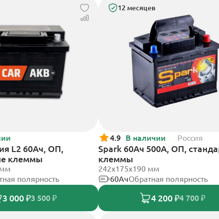
12 месяцев
чии
4.9
В наличии
Россия
я L2 60Ач, ОП,
Spark 60Ач 500А, ОП, станд
ые клеммы
клеммы
 мм
242х175х190 мм
тная полярность
60Ач
Обратная полярность
3 000 ₽
4 200 ₽
3 500 ₽
4 700 ₽