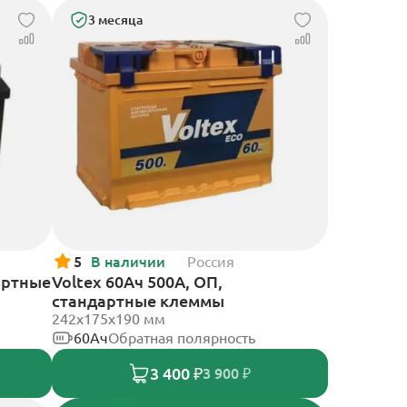
3 месяца
5
В наличии
Россия
артные
Voltex 60Ач 500А, ОП,
стандартные клеммы
242х175х190 мм
60Ач
Обратная полярность
3 400 ₽
3 900 ₽