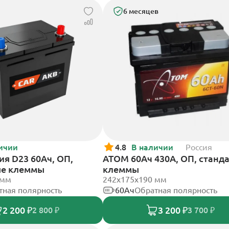
6 месяцев
ичии
4.8
В наличии
Россия
ия D23 60Ач, ОП,
АТОМ 60Ач 430А, ОП, станд
ые клеммы
клеммы
 мм
242х175х190 мм
тная полярность
60Ач
Обратная полярность
2 200 ₽
3 200 ₽
2 800 ₽
3 700 ₽