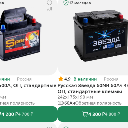
ев
12 месяцев
ичии
Россия
4.9
В наличии
Россия
 500А, ОП, стандартные
Русская Звезда 60NR 60Ач 4
ОП, стандартные клеммы
 мм
242x175x190 мм
тная полярность
60Ач
Обратная полярность
4 200 ₽
4 300 ₽
4 700 ₽
4 800 ₽