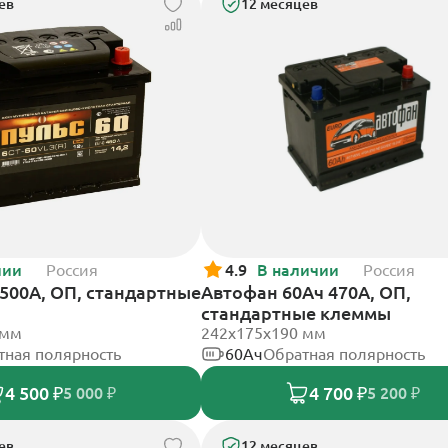
ев
12 месяцев
чии
Россия
4.9
В наличии
Россия
 500А, ОП, стандартные
Автофан 60Ач 470А, ОП,
стандартные клеммы
 мм
242х175х190 мм
тная полярность
60Ач
Обратная полярность
4 500 ₽
4 700 ₽
5 000 ₽
5 200 ₽
ев
12 месяцев