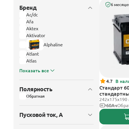
6 месяце
Бренд
Ac/dc
Afa
Aktex
Aktivator
Alphaline
Atlant
Atlas
Показать все
4.7
В нал
Стандарт 60
Полярность
стандартн
Обратная
242x175x190
60Ач
Обра
Пусковой ток, А