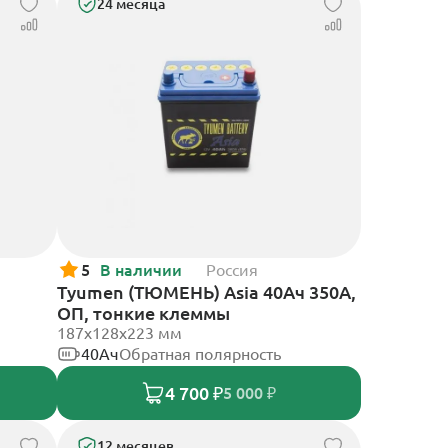
24 месяца
5
В наличии
Россия
Tyumen (ТЮМЕНЬ) Asia 40Ач 350А,
ОП, тонкие клеммы
187х128х223 мм
40Ач
Обратная полярность
4 700 ₽
5 000 ₽
12 месяцев