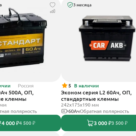
в
3 месяца
ичии
Россия
5
В наличии
Ач 500А, ОП,
Эконом серия L2 60Ач, ОП,
ые клеммы
стандартные клеммы
 мм
242х175х190 мм
тная полярность
60Ач
Обратная полярность
4 000 ₽
3 000 ₽
4 500 ₽
3 500 ₽