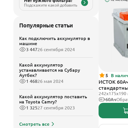
Нет нужного фильтра?
Подскажите какой добавить
Популярные статьи
Как подключить аккумулятор в
машине
3 447
26 сентября 2024
Какой аккумулятор
устанавливается на Субару
Аутбек?
5
В нали
1 468
26 мая 2024
ИСТОК 60Ач
стандартн
242x175x190
Какой аккумулятор поставить
60Ач
Обра
на Toyota Camry?
1 325
27 сентября 2023
Смотреть все