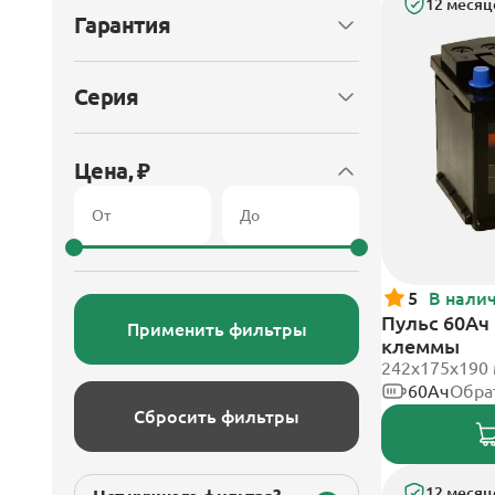
12 месяц
Гарантия
Серия
Цена, ₽
5
В нали
Пульс 60Ач
Применить фильтры
клеммы
242x175x190
60Ач
Обра
Сбросить фильтры
12 месяц