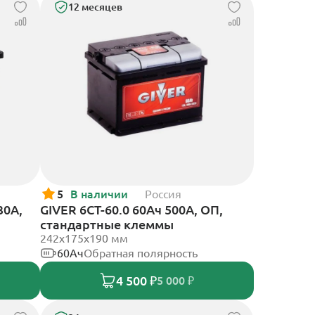
12 месяцев
5
В наличии
Россия
30А,
GIVER 6СТ-60.0 60Ач 500А, ОП,
стандартные клеммы
242х175х190 мм
60Ач
Обратная полярность
4 500 ₽
5 000 ₽