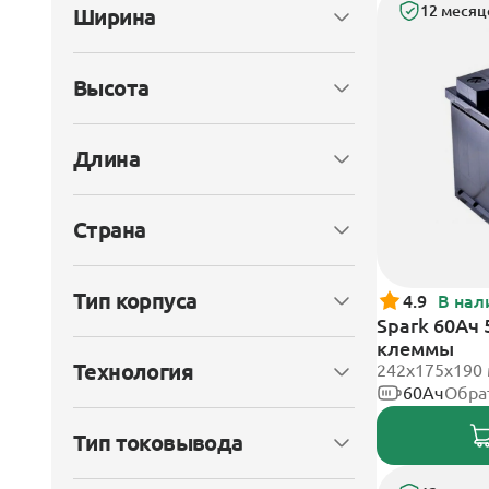
12 месяц
Ширина
Высота
Длина
Страна
Тип корпуса
4.9
В нал
Spark 60Ач
клеммы
Технология
242х175х190
60Ач
Обра
Тип токовывода