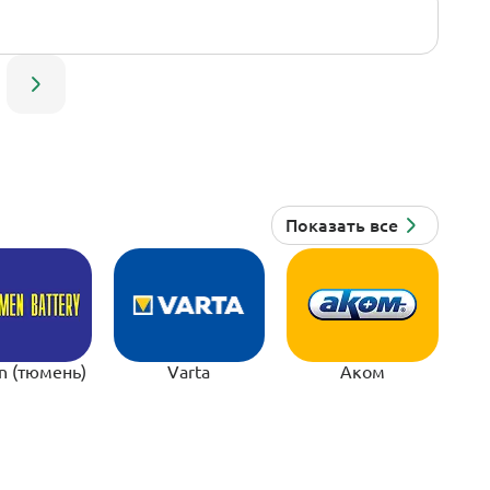
n (тюмень)
Varta
Аком