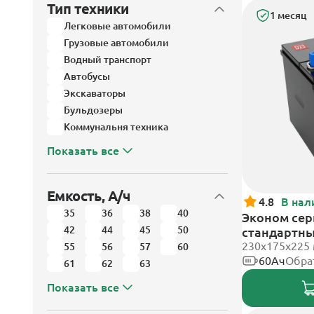
Тип техники
1 месяц
Легковые автомобили
Грузовые автомобили
Водный транспорт
Автобусы
Экскаваторы
Бульдозеры
Коммунальня техника
Показать все
Емкость, А/ч
4.8
В нал
35
36
38
40
Эконом сер
42
44
45
50
стандартн
230x175x225
55
56
57
60
60Ач
Обра
61
62
63
Показать все