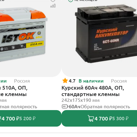
чии
Россия
4.7
В наличии
Россия
 510А, ОП,
Курский 60Ач 480А, ОП,
ые клеммы
стандартные клеммы
 мм
242x175x190 мм
тная полярность
60Ач
Обратная полярность
4 700 ₽
4 700 ₽
5 200 ₽
5 300 ₽