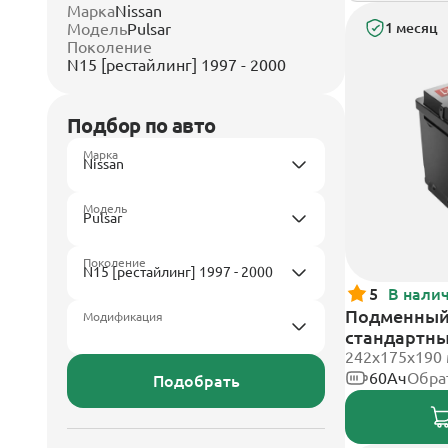
Марка
Nissan
Модель
Pulsar
1 месяц
Поколение
N15 [рестайлинг] 1997 - 2000
Подбор по авто
Марка
Модель
Поколение
5
В нали
Подменный 
Модификация
стандартн
242х175х190
60Ач
Обра
Подобрать