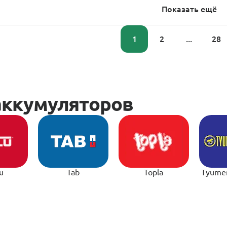
Показать ещё
1
2
...
28
u
Tab
Topla
Tyume