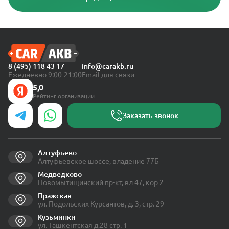
8 (495) 118 43 17
info@carakb.ru
Ежедневно 9:00-21:00
Email для связи
5,0
Рейтинг организации
Заказать звонок
Алтуфьево
Алтуфьевское шоссе, владение 77Б
Медведково
Новомытищинский пр-кт, вл 47, кор 2
Пражская
ул. Подольских Курсантов, д. 3, стр. 29
Кузьминки
ул. Ташкентская д.28 стр. 1