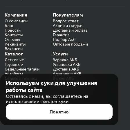
Компания
Покупателям
О компании
Вопрос-ответ
Блог
Акции и скидки
Новости
Доставка и оплата
Контакты
Гарантия
Отзывы
Подбор Акб
Реквизиты
Оптовые продажи
Вакансии
Каталог
Услуги
Легковые
Зарядка АКБ
Грузовые
Установка АКБ
Седельные тягачи
Доставка АКБ
Автобусы
Адаптация АКБ
Сельхоз. техника
Выкуп АКБ
Используем куки для улучшения
Экскаваторы
Проверка генератора
Автокраны
работы сайта
Политика конфиденциальности
Оставаясь с нами, вы соглашаетесь на
Обработка персональных данных
использование файлов куки
Согласие на обработку в «Яндекс.Метрика»
Карта сайта
Публичная оферта
Понятно
© CARAKB 2026. Все права защищены