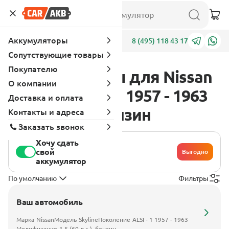
Аккумуляторы
Адреса
8 (495) 118 43 17
Сопутствующие товары
Покупателю
Аккумуляторы для Nissan
О компании
Skyline ALSI - 1 1957 - 1963
Доставка и оплата
1.5 (60 л.с.), бензин
Контакты и адреса
Заказать звонок
Хочу сдать
свой
Выгодно
аккумулятор
По умолчанию
Фильтры
Ваш автомобиль
Марка
Nissan
Модель
Skyline
Поколение
ALSI - 1 1957 - 1963
Модификация
1.5 (60 л.с.), бензин