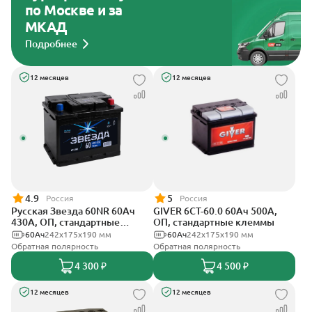
по Москве и за
МКАД
Подробнее
12 месяцев
12 месяцев
4.9
5
Россия
Россия
Русская Звезда 60NR 60Ач
GIVER 6СТ-60.0 60Ач 500А,
430А, ОП, стандартные
ОП, стандартные клеммы
клеммы
60Ач
242x175x190 мм
60Ач
242х175х190 мм
Обратная полярность
Обратная полярность
4 300 ₽
4 500 ₽
12 месяцев
12 месяцев