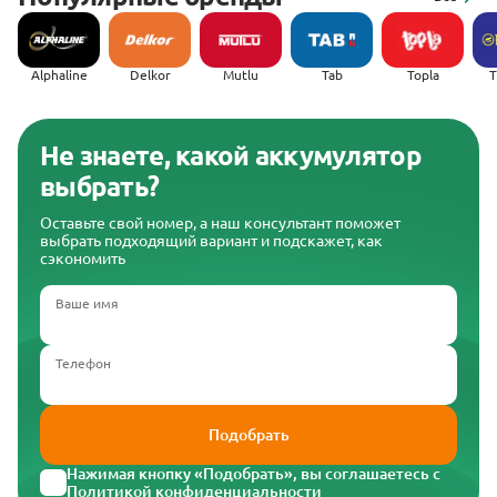
Alphaline
Delkor
Mutlu
Tab
Topla
(
Не знаете, какой аккумулятор
выбрать?
Оставьте свой номер, а наш консультант поможет
выбрать подходящий вариант и подскажет, как
сэкономить
Ваше имя
Телефон
Подобрать
Нажимая кнопку «Подобрать», вы соглашаетесь с
Политикой конфиденциальности