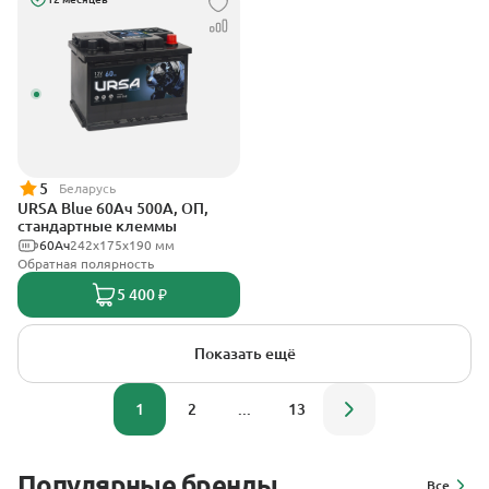
5
Беларусь
URSA Blue 60Ач 500А, ОП,
стандартные клеммы
60Ач
242х175х190 мм
Обратная полярность
5 400 ₽
Показать ещё
1
2
...
13
Популярные бренды
Все