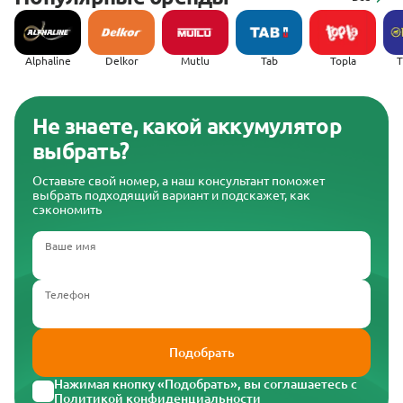
Alphaline
Delkor
Mutlu
Tab
Topla
(
Не знаете, какой аккумулятор
выбрать?
Оставьте свой номер, а наш консультант поможет
выбрать подходящий вариант и подскажет, как
сэкономить
Ваше имя
Телефон
Подобрать
Нажимая кнопку «Подобрать», вы соглашаетесь с
Политикой конфиденциальности