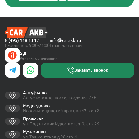
8 (495) 118 43 17
info@carakb.ru
Ежедневно 9:00-21:00
Email для связи
5,0
Рейтинг организации
Заказать звонок
Алтуфьево
Алтуфьевское шоссе, владение 77Б
Медведково
Новомытищинский пр-кт, вл 47, кор 2
Пражская
ул. Подольских Курсантов, д. 3, стр. 29
Кузьминки
ул. Ташкентская д.28 стр. 1