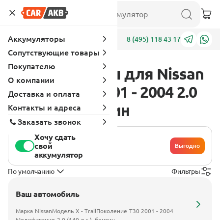
Аккумуляторы
Адреса
8 (495) 118 43 17
Сопутствующие товары
Покупателю
Аккумуляторы для Nissan
О компании
X - Trail T30 2001 - 2004 2.0
Доставка и оплата
(140 л.с.), бензин
Контакты и адреса
Заказать звонок
Хочу сдать
свой
Выгодно
аккумулятор
По умолчанию
Фильтры
Ваш автомобиль
Марка
Nissan
Модель
X - Trail
Поколение
T30 2001 - 2004
Модификация
2.0 (140 л.с.), бензин