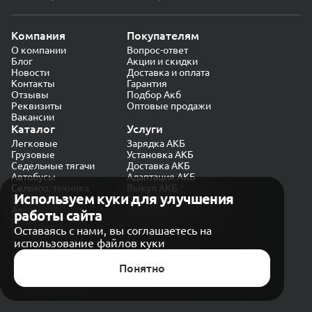
Компания
Покупателям
О компании
Вопрос-ответ
Блог
Акции и скидки
Новости
Доставка и оплата
Контакты
Гарантия
Отзывы
Подбор Акб
Реквизиты
Оптовые продажи
Вакансии
Каталог
Услуги
Легковые
Зарядка АКБ
Грузовые
Установка АКБ
Седельные тягачи
Доставка АКБ
Автобусы
Адаптация АКБ
Сельхоз. техника
Выкуп АКБ
Используем куки для улучшения
Экскаваторы
Проверка генератора
Автокраны
работы сайта
Политика конфиденциальности
Оставаясь с нами, вы соглашаетесь на
Обработка персональных данных
использование файлов куки
Согласие на обработку в «Яндекс.Метрика»
Карта сайта
Публичная оферта
Понятно
© CARAKB 2026. Все права защищены