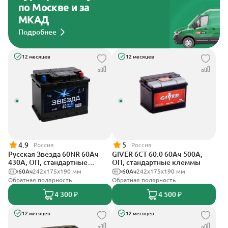
по Москве и за
МКАД
Подробнее
12 месяцев
12 месяцев
4.9
5
Россия
Россия
Русская Звезда 60NR 60Ач
GIVER 6СТ-60.0 60Ач 500А,
430А, ОП, стандартные
ОП, стандартные клеммы
клеммы
60Ач
242x175x190 мм
60Ач
242х175х190 мм
Обратная полярность
Обратная полярность
4 300 ₽
4 500 ₽
12 месяцев
12 месяцев