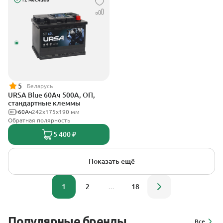
5
Беларусь
URSA Blue 60Ач 500А, ОП,
стандартные клеммы
60Ач
242х175х190 мм
Обратная полярность
5 400 ₽
Показать ещё
1
2
...
18
Популярные бренды
Все