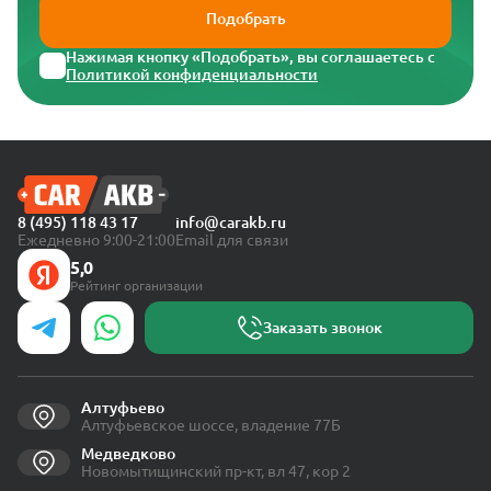
Подобрать
Нажимая кнопку «Подобрать», вы соглашаетесь с
Политикой конфиденциальности
8 (495) 118 43 17
info@carakb.ru
Ежедневно 9:00-21:00
Email для связи
5,0
Рейтинг организации
Заказать звонок
Алтуфьево
Алтуфьевское шоссе, владение 77Б
Медведково
Новомытищинский пр-кт, вл 47, кор 2