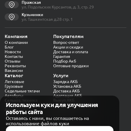
Пражская
ул. Подольских Курсантов, д. 3, стр. 29
Кузьминки
ул. Ташкентская д.28 стр. 1
Компания
Покупателям
О компании
Вопрос-ответ
Блог
Акции и скидки
Новости
Доставка и оплата
Контакты
Гарантия
Отзывы
Подбор Акб
Реквизиты
Оптовые продажи
Вакансии
Каталог
Услуги
Легковые
Зарядка АКБ
Грузовые
Установка АКБ
Седельные тягачи
Доставка АКБ
Автобусы
Адаптация АКБ
Сельхоз. техника
Выкуп АКБ
Используем куки для улучшения
Экскаваторы
Проверка генератора
Автокраны
работы сайта
Политика конфиденциальности
Оставаясь с нами, вы соглашаетесь на
Обработка персональных данных
использование файлов куки
Согласие на обработку в «Яндекс.Метрика»
Карта сайта