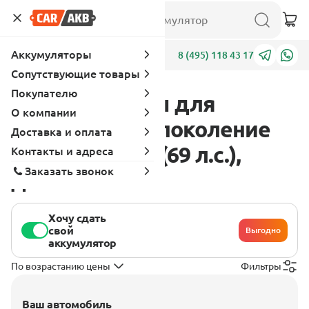
Аккумуляторы
Адреса
8 (495) 118 43 17
Сопутствующие товары
Покупателю
Аккумуляторы для
О компании
Peugeot 405 1 поколение
Доставка и оплата
1987 - 1996 1.9 (69 л.с.),
Контакты и адреса
Заказать звонок
дизель
Хочу сдать
свой
Выгодно
аккумулятор
По возрастанию цены
Фильтры
Ваш автомобиль