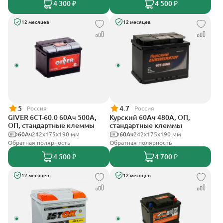
4 300 ₽
4 500 ₽
12 месяцев
12 месяцев
5
4.7
Россия
Россия
GIVER 6СТ-60.0 60Ач 500А,
Курский 60Ач 480А, ОП,
ОП, стандартные клеммы
стандартные клеммы
60Ач
242х175х190 мм
60Ач
242x175x190 мм
Обратная полярность
Обратная полярность
4 500 ₽
4 700 ₽
12 месяцев
12 месяцев