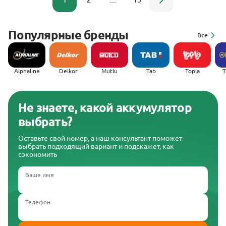
1
2
...
15
Популярные бренды
Все
Alphaline
Delkor
Mutlu
Tab
Topla
(
Не знаете, какой аккумулятор
выбрать?
Оставьте свой номер, а наш консультант поможет
выбрать подходящий вариант и подскажет, как
сэкономить
Ваше имя
Телефон