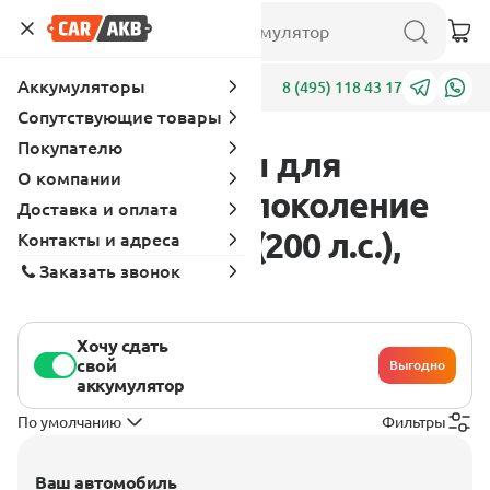
Аккумуляторы
Адреса
8 (495) 118 43 17
Сопутствующие товары
Покупателю
Аккумуляторы для
О компании
Peugeot 605 1 поколение
Доставка и оплата
1989 - 1994 3.0 (200 л.с.),
Контакты и адреса
Заказать звонок
бензин
Хочу сдать
свой
Выгодно
аккумулятор
По умолчанию
Фильтры
Ваш автомобиль