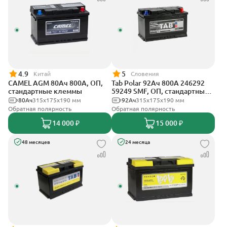
4.9
5
Китай
Словения
CAMEL AGM 80Ач 800А, ОП,
Tab Polar 92Ач 800А 246292
стандартные клеммы
59249 SMF, ОП, стандартные
клеммы
80Ач
315x175x190 мм
92Ач
315x175x190 мм
Обратная полярность
Обратная полярность
14 000 ₽
15 000 ₽
48 месяцев
24 месяца