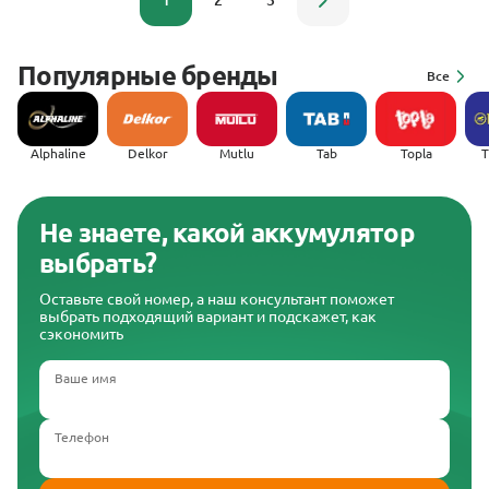
1
2
3
Популярные бренды
Все
Alphaline
Delkor
Mutlu
Tab
Topla
(
Не знаете, какой аккумулятор
выбрать?
Оставьте свой номер, а наш консультант поможет
выбрать подходящий вариант и подскажет, как
сэкономить
Ваше имя
Телефон