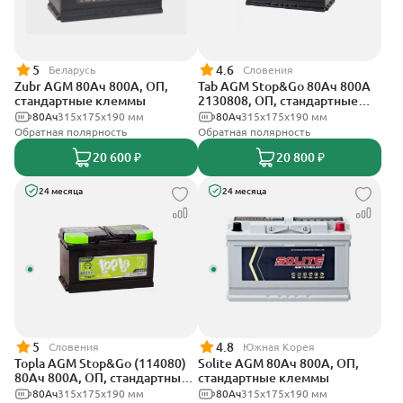
5
4.6
Беларусь
Словения
Zubr AGM 80Ач 800А, ОП,
Tab AGM Stop&Go 80Ач 800А
стандартные клеммы
2130808, ОП, стандартные
клеммы
80Ач
315x175x190 мм
80Ач
315x175x190 мм
Обратная полярность
Обратная полярность
20 600 ₽
20 800 ₽
24 месяца
24 месяца
5
4.8
Словения
Южная Корея
Topla AGM Stop&Go (114080)
Solite AGM 80Ач 800А, ОП,
80Ач 800А, ОП, стандартные
стандартные клеммы
клеммы
80Ач
315x175x190 мм
80Ач
315x175x190 мм