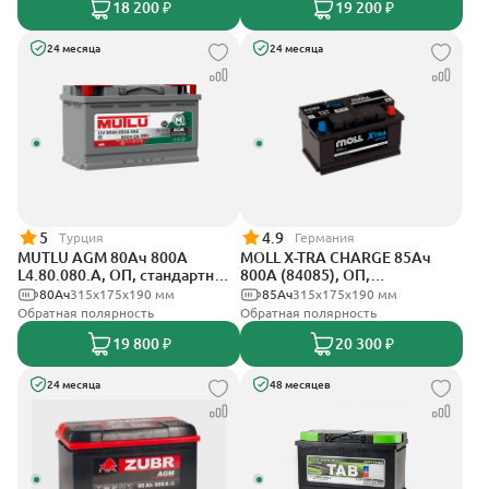
18 200 ₽
19 200 ₽
24 месяца
24 месяца
5
4.9
Турция
Германия
MUTLU AGM 80Ач 800A
MOLL X-TRA CHARGE 85Ач
L4.80.080.A, ОП, стандартные
800А (84085), ОП,
клеммы
стандартные клеммы
80Ач
315x175x190 мм
85Ач
315x175x190 мм
Обратная полярность
Обратная полярность
19 800 ₽
20 300 ₽
24 месяца
48 месяцев