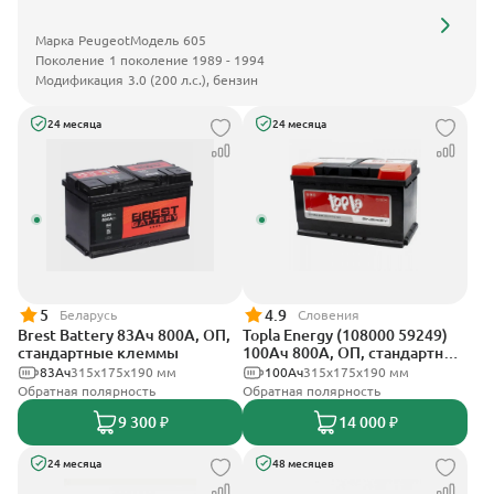
Марка
Peugeot
Модель
605
Поколение
1 поколение 1989 - 1994
Модификация
3.0 (200 л.с.), бензин
24 месяца
24 месяца
5
4.9
Беларусь
Словения
Brest Battery 83Ач 800А, ОП,
Topla Energy (108000 59249)
стандартные клеммы
100Ач 800А, ОП, стандартные
клеммы
83Ач
315x175x190 мм
100Ач
315x175x190 мм
Обратная полярность
Обратная полярность
9 300 ₽
14 000 ₽
24 месяца
48 месяцев