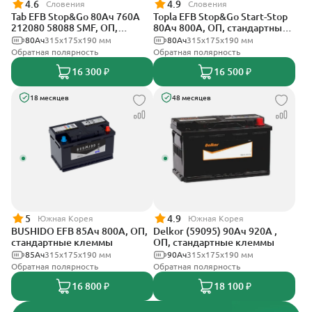
4.6
4.9
Словения
Словения
Tab EFB Stop&Go 80Ач 760А
Topla EFB Stop&Go Start-Stop
212080 58088 SMF, ОП,
80Ач 800А, ОП, стандартные
стандартные клеммы
клеммы
80Ач
315x175x190 мм
80Ач
315x175x190 мм
Обратная полярность
Обратная полярность
16 300 ₽
16 500 ₽
18 месяцев
48 месяцев
5
4.9
Южная Корея
Южная Корея
BUSHIDO EFB 85Ач 800А, ОП,
Delkor (59095) 90Ач 920А ,
стандартные клеммы
ОП, стандартные клеммы
85Ач
315x175x190 мм
90Ач
315x175x190 мм
Обратная полярность
Обратная полярность
16 800 ₽
18 100 ₽