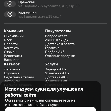
Пражская
ул. Подольских Курсантов, д. 3, стр. 29
Кузьминки
ул. Ташкентская д.28 стр. 1
Компания
Покупателям
О компании
Вопрос-ответ
Блог
Акции и скидки
Новости
Доставка и оплата
Контакты
Гарантия
Отзывы
Подбор Акб
Реквизиты
Оптовые продажи
Вакансии
Каталог
Услуги
Легковые
Зарядка АКБ
Грузовые
Установка АКБ
Седельные тягачи
Доставка АКБ
Автобусы
Адаптация АКБ
Сельхоз. техника
Выкуп АКБ
Используем куки для улучшения
Экскаваторы
Проверка генератора
Автокраны
работы сайта
Политика конфиденциальности
Оставаясь с нами, вы соглашаетесь на
Обработка персональных данных
использование файлов куки
Согласие на обработку в «Яндекс.Метрика»
Карта сайта