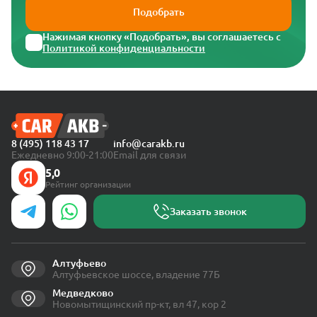
Подобрать
Нажимая кнопку «Подобрать», вы соглашаетесь с
Политикой конфиденциальности
8 (495) 118 43 17
info@carakb.ru
Ежедневно 9:00-21:00
Email для связи
5,0
Рейтинг организации
Заказать звонок
Алтуфьево
Алтуфьевское шоссе, владение 77Б
Медведково
Новомытищинский пр-кт, вл 47, кор 2