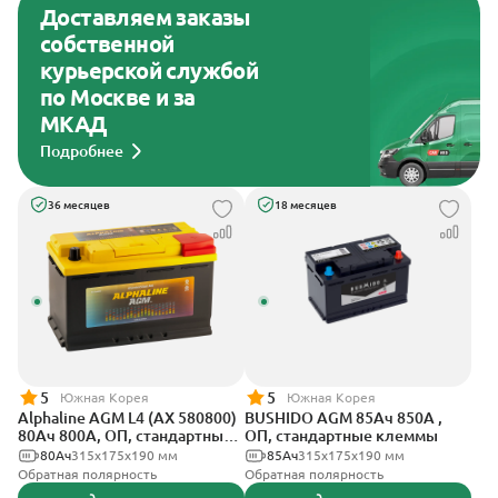
Доставляем заказы
собственной
курьерской службой
по Москве и за
МКАД
Подробнее
36 месяцев
18 месяцев
5
5
Южная Корея
Южная Корея
Alphaline AGM L4 (AX 580800)
BUSHIDO AGM 85Ач 850А ,
80Ач 800А, ОП, стандартные
ОП, стандартные клеммы
клеммы
80Ач
315х175х190 мм
85Ач
315x175x190 мм
Обратная полярность
Обратная полярность