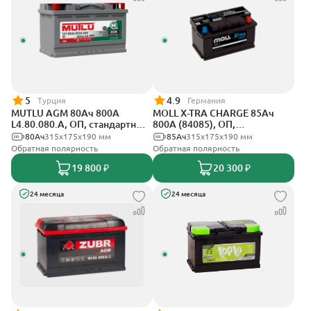
5
4.9
Турция
Германия
MUTLU AGM 80Ач 800A
MOLL X-TRA CHARGE 85Ач
L4.80.080.A, ОП, стандартные
800А (84085), ОП,
клеммы
стандартные клеммы
80Ач
315x175x190 мм
85Ач
315x175x190 мм
Обратная полярность
Обратная полярность
19 800 ₽
20 300 ₽
24 месяца
24 месяца