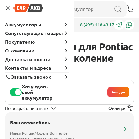
Аккумуляторы
Адреса
8 (495) 118 43 17
Сопутствующие товары
Покупателю
Аккумуляторы для Pontiac
О компании
Bonneville 7 поколение
Доставка и оплата
1987 - 1991
Контакты и адреса
Заказать звонок
Хочу сдать
свой
Выгодно
аккумулятор
По возрастанию цены
Фильтры
Ваш автомобиль
Марка
Pontiac
Модель
Bonneville
Поколение
7 поколение 1987 - 1991