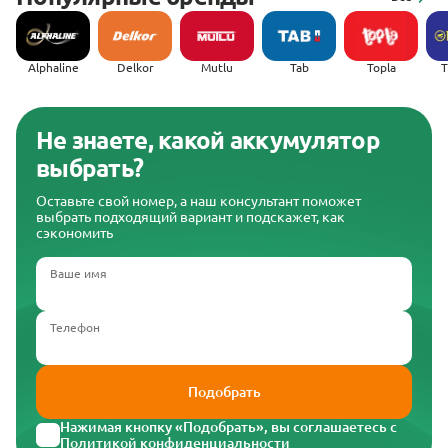
Alphaline
Delkor
Mutlu
Tab
Topla
(
Не знаете, какой аккумулятор
выбрать?
Оставьте свой номер, а наш консультант поможет
выбрать подходящий вариант и подскажет, как
сэкономить
Ваше имя
Телефон
Подобрать
Нажимая кнопку «Подобрать», вы соглашаетесь с
Политикой конфиденциальности