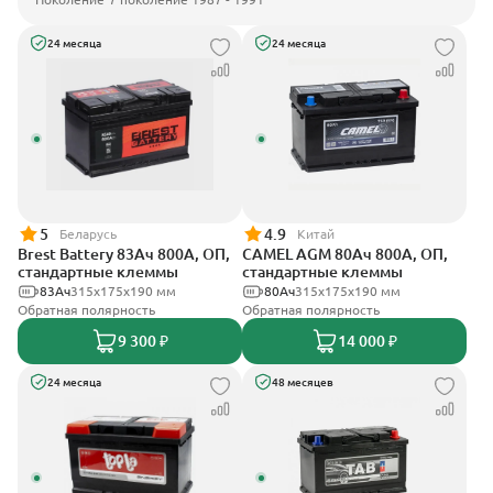
24 месяца
24 месяца
5
4.9
Беларусь
Китай
Brest Battery 83Ач 800А, ОП,
CAMEL AGM 80Ач 800А, ОП,
стандартные клеммы
стандартные клеммы
83Ач
315x175x190 мм
80Ач
315x175x190 мм
Обратная полярность
Обратная полярность
9 300 ₽
14 000 ₽
24 месяца
48 месяцев