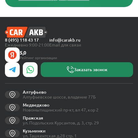
8 (495) 118 43 17
info@carakb.ru
Ежедневно 9:00-21:00
Email для связи
5,0
Рейтинг организации
Заказать звонок
Алтуфьево
Алтуфьевское шоссе, владение 77Б
Медведково
Новомытищинский пр-кт, вл 47, кор 2
Пражская
ул. Подольских Курсантов, д. 3, стр. 29
Кузьминки
ул. Ташкентская д.28 стр. 1