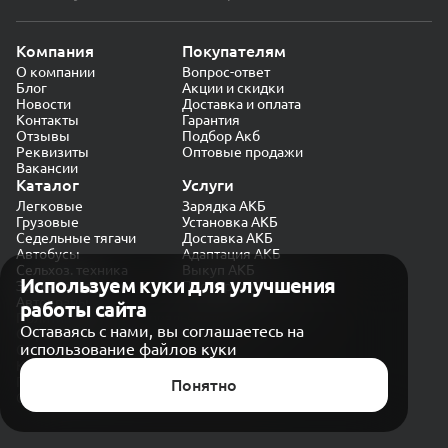
Компания
Покупателям
О компании
Вопрос-ответ
Блог
Акции и скидки
Новости
Доставка и оплата
Контакты
Гарантия
Отзывы
Подбор Акб
Реквизиты
Оптовые продажи
Вакансии
Каталог
Услуги
Легковые
Зарядка АКБ
Грузовые
Установка АКБ
Седельные тягачи
Доставка АКБ
Автобусы
Адаптация АКБ
Сельхоз. техника
Выкуп АКБ
Используем куки для улучшения
Экскаваторы
Проверка генератора
Автокраны
работы сайта
Политика конфиденциальности
Оставаясь с нами, вы соглашаетесь на
Обработка персональных данных
использование файлов куки
Согласие на обработку в «Яндекс.Метрика»
Карта сайта
Публичная оферта
Понятно
© CARAKB 2026. Все права защищены