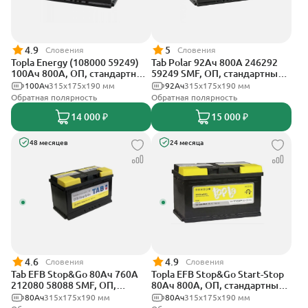
4.9
5
Словения
Словения
Topla Energy (108000 59249)
Tab Polar 92Ач 800А 246292
100Ач 800А, ОП, стандартные
59249 SMF, ОП, стандартные
клеммы
клеммы
100Ач
315x175x190 мм
92Ач
315x175x190 мм
Обратная полярность
Обратная полярность
14 000 ₽
15 000 ₽
48 месяцев
24 месяца
4.6
4.9
Словения
Словения
Tab EFB Stop&Go 80Ач 760А
Topla EFB Stop&Go Start-Stop
212080 58088 SMF, ОП,
80Ач 800А, ОП, стандартные
стандартные клеммы
клеммы
80Ач
315x175x190 мм
80Ач
315x175x190 мм