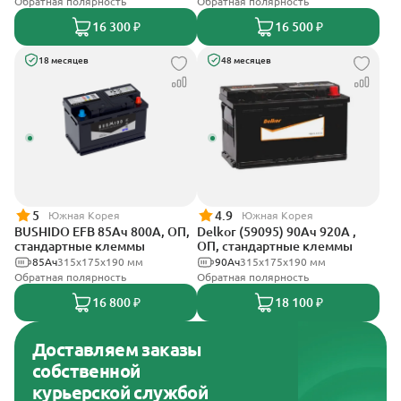
Обратная полярность
Обратная полярность
16 300 ₽
16 500 ₽
18 месяцев
48 месяцев
5
4.9
Южная Корея
Южная Корея
BUSHIDO EFB 85Ач 800А, ОП,
Delkor (59095) 90Ач 920А ,
стандартные клеммы
ОП, стандартные клеммы
85Ач
315x175x190 мм
90Ач
315x175x190 мм
Обратная полярность
Обратная полярность
16 800 ₽
18 100 ₽
Доставляем заказы
собственной
курьерской службой