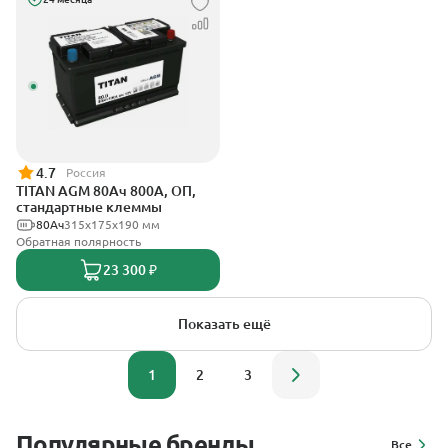
4.7
Россия
TITAN AGM 80Ач 800А, ОП,
стандартные клеммы
80Ач
315x175x190 мм
Обратная полярность
23 300 ₽
Показать ещё
1
2
3
Популярные бренды
Все