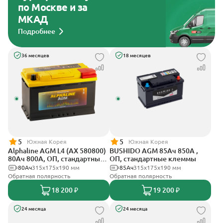
по Москве и за
МКАД
Подробнее
36 месяцев
18 месяцев
5
5
Южная Корея
Южная Корея
Alphaline AGM L4 (AX 580800)
BUSHIDO AGM 85Ач 850А ,
80Ач 800А, ОП, стандартные
ОП, стандартные клеммы
клеммы
80Ач
315х175х190 мм
85Ач
315x175x190 мм
Обратная полярность
Обратная полярность
18 200 ₽
19 200 ₽
24 месяца
24 месяца