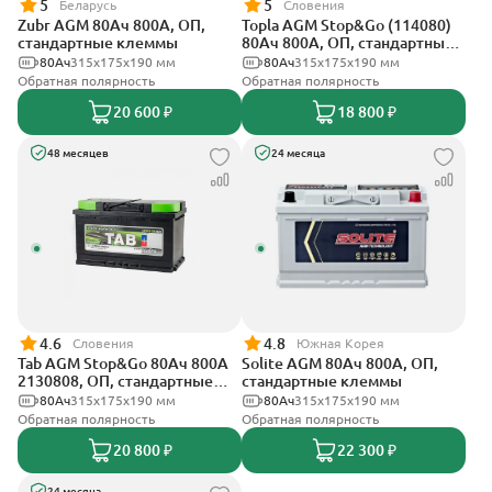
5
5
Беларусь
Словения
Zubr AGM 80Ач 800А, ОП,
Topla AGM Stop&Go (114080)
стандартные клеммы
80Ач 800А, ОП, стандартные
клеммы
80Ач
315x175x190 мм
80Ач
315x175x190 мм
Обратная полярность
Обратная полярность
20 600 ₽
18 800 ₽
48 месяцев
24 месяца
4.6
4.8
Словения
Южная Корея
Tab AGM Stop&Go 80Ач 800А
Solite AGM 80Ач 800А, ОП,
2130808, ОП, стандартные
стандартные клеммы
клеммы
80Ач
315x175x190 мм
80Ач
315x175x190 мм
Обратная полярность
Обратная полярность
20 800 ₽
22 300 ₽
24 месяца