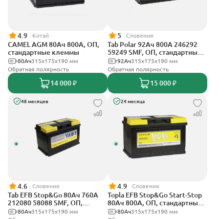
4.9
5
Китай
Словения
CAMEL AGM 80Ач 800А, ОП,
Tab Polar 92Ач 800А 246292
стандартные клеммы
59249 SMF, ОП, стандартные
клеммы
80Ач
315x175x190 мм
92Ач
315x175x190 мм
Обратная полярность
Обратная полярность
14 000 ₽
15 000 ₽
48 месяцев
24 месяца
4.6
4.9
Словения
Словения
Tab EFB Stop&Go 80Ач 760А
Topla EFB Stop&Go Start-Stop
212080 58088 SMF, ОП,
80Ач 800А, ОП, стандартные
стандартные клеммы
клеммы
80Ач
315x175x190 мм
80Ач
315x175x190 мм