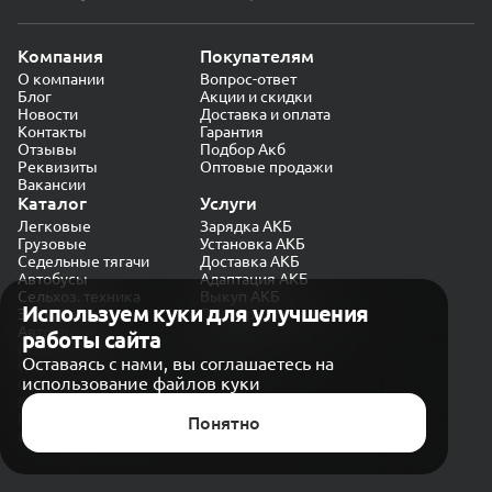
Компания
Покупателям
О компании
Вопрос-ответ
Блог
Акции и скидки
Новости
Доставка и оплата
Контакты
Гарантия
Отзывы
Подбор Акб
Реквизиты
Оптовые продажи
Вакансии
Каталог
Услуги
Легковые
Зарядка АКБ
Грузовые
Установка АКБ
Седельные тягачи
Доставка АКБ
Автобусы
Адаптация АКБ
Сельхоз. техника
Выкуп АКБ
Используем куки для улучшения
Экскаваторы
Проверка генератора
Автокраны
работы сайта
Политика конфиденциальности
Оставаясь с нами, вы соглашаетесь на
Обработка персональных данных
использование файлов куки
Согласие на обработку в «Яндекс.Метрика»
Карта сайта
Публичная оферта
Понятно
© CARAKB 2026. Все права защищены