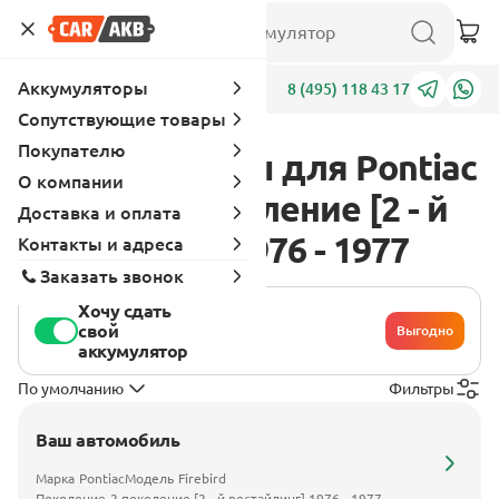
Аккумуляторы
Адреса
8 (495) 118 43 17
Сопутствующие товары
Покупателю
Аккумуляторы для Pontiac
О компании
Firebird 2 поколение [2 - й
Доставка и оплата
рестайлинг] 1976 - 1977
Контакты и адреса
Заказать звонок
Хочу сдать
свой
Выгодно
аккумулятор
По умолчанию
Фильтры
Ваш автомобиль
Марка
Pontiac
Модель
Firebird
Поколение
2 поколение [2 - й рестайлинг] 1976 - 1977