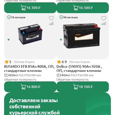
Обратная полярность
Обратная полярность
16 300 ₽
16 500 ₽
18 месяцев
48 месяцев
5
4.9
Южная Корея
Южная Корея
BUSHIDO EFB 85Ач 800А, ОП,
Delkor (59095) 90Ач 920А ,
стандартные клеммы
ОП, стандартные клеммы
85Ач
315x175x190 мм
90Ач
315x175x190 мм
Обратная полярность
Обратная полярность
16 800 ₽
18 100 ₽
Доставляем заказы
собственной
курьерской службой