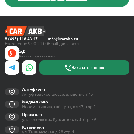
8 (495) 118 43 17
info@carakb.ru
Ежедневно 9:00-21:00
Email для связи
5,0
Рейтинг организации
Заказать звонок
Алтуфьево
Алтуфьевское шоссе, владение 77Б
Медведково
Новомытищинский пр-кт, вл 47, кор 2
Пражская
ул. Подольских Курсантов, д. 3, стр. 29
Кузьминки
ул. Ташкентская д.28 стр. 1