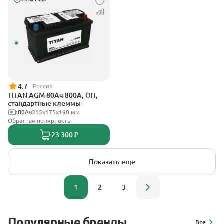
4.7
Россия
TITAN AGM 80Ач 800А, ОП,
стандартные клеммы
80Ач
315x175x190 мм
Обратная полярность
23 300 ₽
Показать ещё
1
2
3
Популярные бренды
Все