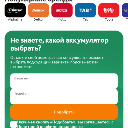
Alphaline
Delkor
Mutlu
Tab
Topla
(
Не знаете, какой аккумулятор
выбрать?
Оставьте свой номер, а наш консультант поможет
выбрать подходящий вариант и подскажет, как
сэкономить
Ваше имя
Телефон
Подобрать
Нажимая кнопку «Подобрать», вы соглашаетесь с
Политикой конфиденциальности