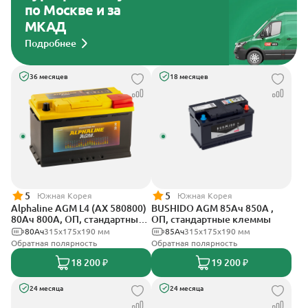
по Москве и за
МКАД
Подробнее
36 месяцев
18 месяцев
5
5
Южная Корея
Южная Корея
Alphaline AGM L4 (AX 580800)
BUSHIDO AGM 85Ач 850А ,
80Ач 800А, ОП, стандартные
ОП, стандартные клеммы
клеммы
80Ач
315х175х190 мм
85Ач
315x175x190 мм
Обратная полярность
Обратная полярность
18 200 ₽
19 200 ₽
24 месяца
24 месяца