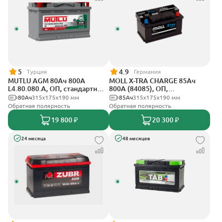
5
4.9
Турция
Германия
MUTLU AGM 80Ач 800A
MOLL X-TRA CHARGE 85Ач
L4.80.080.A, ОП, стандартные
800А (84085), ОП,
клеммы
стандартные клеммы
80Ач
315x175x190 мм
85Ач
315x175x190 мм
Обратная полярность
Обратная полярность
19 800 ₽
20 300 ₽
24 месяца
48 месяцев