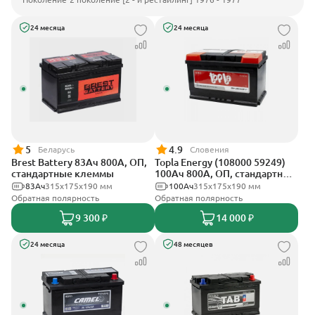
24 месяца
24 месяца
5
4.9
Беларусь
Словения
Brest Battery 83Ач 800А, ОП,
Topla Energy (108000 59249)
стандартные клеммы
100Ач 800А, ОП, стандартные
клеммы
83Ач
315x175x190 мм
100Ач
315x175x190 мм
Обратная полярность
Обратная полярность
9 300 ₽
14 000 ₽
24 месяца
48 месяцев