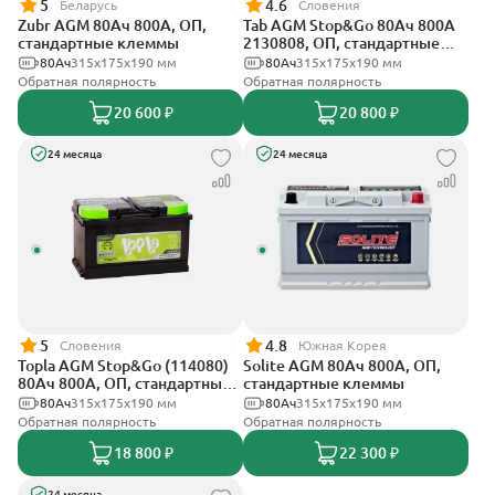
5
4.6
Беларусь
Словения
Zubr AGM 80Ач 800А, ОП,
Tab AGM Stop&Go 80Ач 800А
стандартные клеммы
2130808, ОП, стандартные
клеммы
80Ач
315x175x190 мм
80Ач
315x175x190 мм
Обратная полярность
Обратная полярность
20 600 ₽
20 800 ₽
24 месяца
24 месяца
5
4.8
Словения
Южная Корея
Topla AGM Stop&Go (114080)
Solite AGM 80Ач 800А, ОП,
80Ач 800А, ОП, стандартные
стандартные клеммы
клеммы
80Ач
315x175x190 мм
80Ач
315x175x190 мм
Обратная полярность
Обратная полярность
18 800 ₽
22 300 ₽
24 месяца