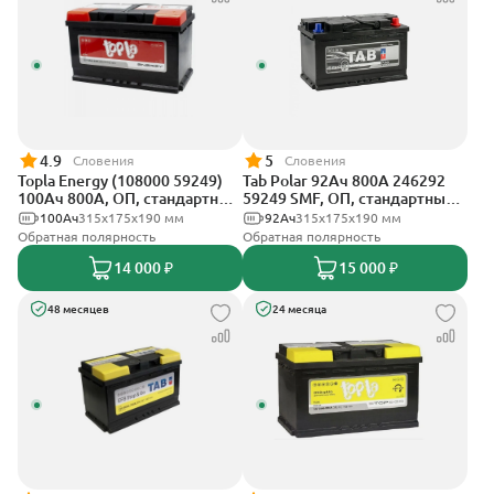
4.9
5
Словения
Словения
Topla Energy (108000 59249)
Tab Polar 92Ач 800А 246292
100Ач 800А, ОП, стандартные
59249 SMF, ОП, стандартные
клеммы
клеммы
100Ач
315x175x190 мм
92Ач
315x175x190 мм
Обратная полярность
Обратная полярность
14 000 ₽
15 000 ₽
48 месяцев
24 месяца