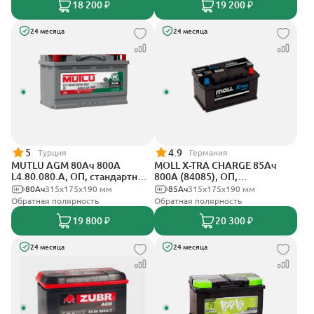
18 200 ₽
19 200 ₽
24 месяца
24 месяца
5
4.9
Турция
Германия
MUTLU AGM 80Ач 800A
MOLL X-TRA CHARGE 85Ач
L4.80.080.A, ОП, стандартные
800А (84085), ОП,
клеммы
стандартные клеммы
80Ач
315x175x190 мм
85Ач
315x175x190 мм
Обратная полярность
Обратная полярность
19 800 ₽
20 300 ₽
24 месяца
24 месяца