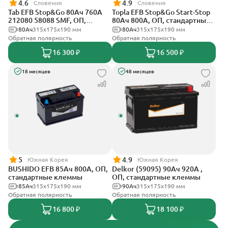
4.6
4.9
Словения
Словения
Tab EFB Stop&Go 80Ач 760А
Topla EFB Stop&Go Start-Stop
212080 58088 SMF, ОП,
80Ач 800А, ОП, стандартные
стандартные клеммы
клеммы
80Ач
315x175x190 мм
80Ач
315x175x190 мм
Обратная полярность
Обратная полярность
16 300 ₽
16 500 ₽
18 месяцев
48 месяцев
5
4.9
Южная Корея
Южная Корея
BUSHIDO EFB 85Ач 800А, ОП,
Delkor (59095) 90Ач 920А ,
стандартные клеммы
ОП, стандартные клеммы
85Ач
315x175x190 мм
90Ач
315x175x190 мм
Обратная полярность
Обратная полярность
16 800 ₽
18 100 ₽