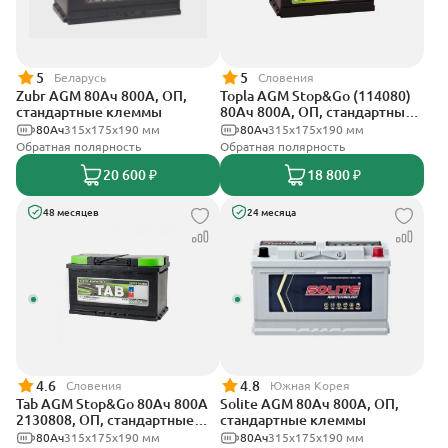
5
5
Беларусь
Словения
Zubr AGM 80Ач 800А, ОП,
Topla AGM Stop&Go (114080)
стандартные клеммы
80Ач 800А, ОП, стандартные
клеммы
80Ач
315x175x190 мм
80Ач
315x175x190 мм
Обратная полярность
Обратная полярность
20 600 ₽
18 800 ₽
48 месяцев
24 месяца
4.6
4.8
Словения
Южная Корея
Tab AGM Stop&Go 80Ач 800А
Solite AGM 80Ач 800А, ОП,
2130808, ОП, стандартные
стандартные клеммы
клеммы
80Ач
315x175x190 мм
80Ач
315x175x190 мм