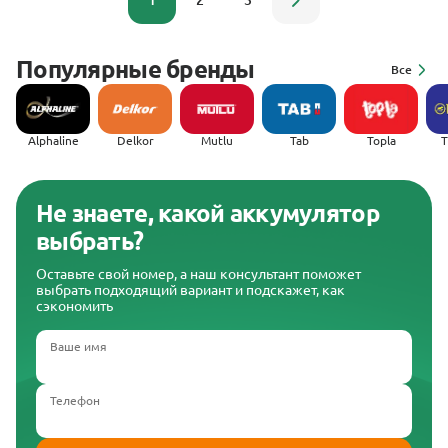
1
2
3
Популярные бренды
Все
Alphaline
Delkor
Mutlu
Tab
Topla
(
Не знаете, какой аккумулятор
выбрать?
Оставьте свой номер, а наш консультант поможет
выбрать подходящий вариант и подскажет, как
сэкономить
Ваше имя
Телефон