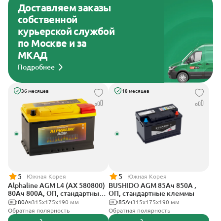
Доставляем заказы
собственной
курьерской службой
по Москве и за
МКАД
Подробнее
36 месяцев
18 месяцев
5
5
Южная Корея
Южная Корея
Alphaline AGM L4 (AX 580800)
BUSHIDO AGM 85Ач 850А ,
80Ач 800А, ОП, стандартные
ОП, стандартные клеммы
клеммы
80Ач
315х175х190 мм
85Ач
315x175x190 мм
Обратная полярность
Обратная полярность