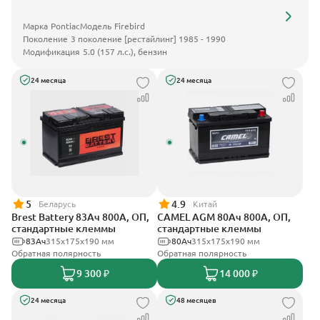
Марка
Pontiac
Модель
Firebird
Поколение
3 поколение [рестайлинг] 1985 - 1990
Модификация
5.0 (157 л.с.), бензин
24 месяца
24 месяца
5
4.9
Беларусь
Китай
Brest Battery 83Ач 800А, ОП,
CAMEL AGM 80Ач 800А, ОП,
стандартные клеммы
стандартные клеммы
83Ач
315x175x190 мм
80Ач
315x175x190 мм
Обратная полярность
Обратная полярность
9 300 ₽
14 000 ₽
24 месяца
48 месяцев