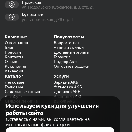
Пражская
ул. Подольских Курсантов, д. 3, стр. 29
Кузьминки
ул. Ташкентская д.28 стр. 1
Компания
Покупателям
О компании
Вопрос-ответ
Блог
Акции и скидки
Новости
Доставка и оплата
Контакты
Гарантия
Отзывы
Подбор Акб
Реквизиты
Оптовые продажи
Вакансии
Каталог
Услуги
Легковые
Зарядка АКБ
Грузовые
Установка АКБ
Седельные тягачи
Доставка АКБ
Автобусы
Адаптация АКБ
Сельхоз. техника
Выкуп АКБ
Используем куки для улучшения
Экскаваторы
Проверка генератора
Автокраны
работы сайта
Политика конфиденциальности
Оставаясь с нами, вы соглашаетесь на
Обработка персональных данных
использование файлов куки
Согласие на обработку в «Яндекс.Метрика»
Карта сайта