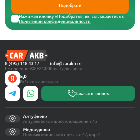
Подобрать
Нажимая кнопку «Подобрать», вы соглашаетесь с
Политикой конфиденциальности
8 (495) 118 43 17
info@carakb.ru
Ежедневно 9:00-21:00
Email для связи
5,0
Рейтинг организации
Заказать звонок
Алтуфьево
Алтуфьевское шоссе, владение 77Б
Медведково
Новомытищинский пр-кт, вл 47, кор 2