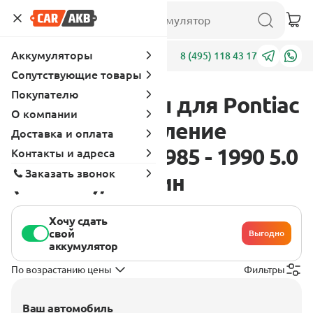
Аккумуляторы
Адреса
8 (495) 118 43 17
Сопутствующие товары
Покупателю
Аккумуляторы для Pontiac
О компании
Firebird 3 поколение
Доставка и оплата
[рестайлинг] 1985 - 1990 5.0
Контакты и адреса
Заказать звонок
(157 л.с.), бензин
Хочу сдать
свой
Выгодно
аккумулятор
По возрастанию цены
Фильтры
Ваш автомобиль