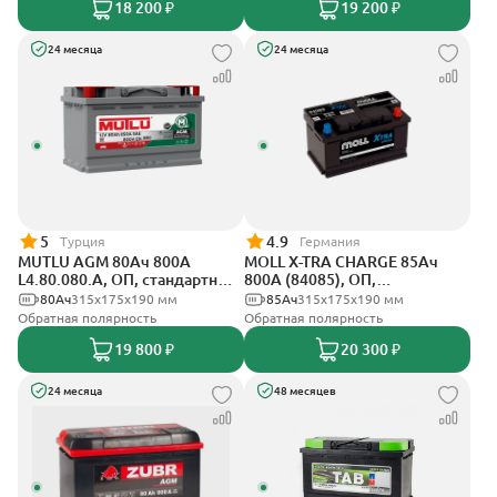
18 200 ₽
19 200 ₽
24 месяца
24 месяца
5
4.9
Турция
Германия
MUTLU AGM 80Ач 800A
MOLL X-TRA CHARGE 85Ач
L4.80.080.A, ОП, стандартные
800А (84085), ОП,
клеммы
стандартные клеммы
80Ач
315x175x190 мм
85Ач
315x175x190 мм
Обратная полярность
Обратная полярность
19 800 ₽
20 300 ₽
24 месяца
48 месяцев