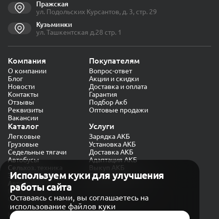
Пражская
ул. Подольских Курсантов, д. 3, стр. 29
Кузьминки
ул. Ташкентская д.28 стр. 1
Компания
Покупателям
О компании
Вопрос-ответ
Блог
Акции и скидки
Новости
Доставка и оплата
Контакты
Гарантия
Отзывы
Подбор Акб
Реквизиты
Оптовые продажи
Вакансии
Каталог
Услуги
Легковые
Зарядка АКБ
Грузовые
Установка АКБ
Седельные тягачи
Доставка АКБ
Автобусы
Адаптация АКБ
Сельхоз. техника
Выкуп АКБ
Используем куки для улучшения
Экскаваторы
Проверка генератора
Автокраны
работы сайта
Политика конфиденциальности
Оставаясь с нами, вы соглашаетесь на
Обработка персональных данных
использование файлов куки
Согласие на обработку в «Яндекс.Метрика»
Карта сайта