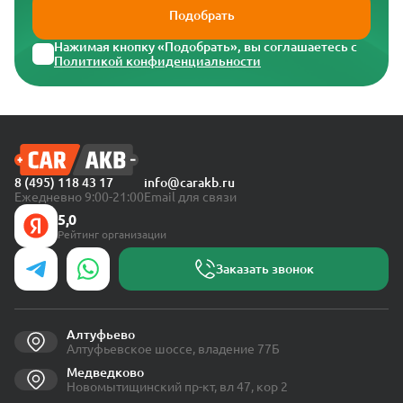
Подобрать
Нажимая кнопку «Подобрать», вы соглашаетесь с
Политикой конфиденциальности
8 (495) 118 43 17
info@carakb.ru
Ежедневно 9:00-21:00
Email для связи
5,0
Рейтинг организации
Заказать звонок
Алтуфьево
Алтуфьевское шоссе, владение 77Б
Медведково
Новомытищинский пр-кт, вл 47, кор 2