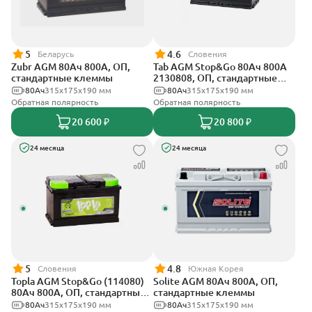
5
4.6
Беларусь
Словения
Zubr AGM 80Ач 800А, ОП,
Tab AGM Stop&Go 80Ач 800А
стандартные клеммы
2130808, ОП, стандартные
клеммы
80Ач
315x175x190 мм
80Ач
315x175x190 мм
Обратная полярность
Обратная полярность
20 600 ₽
20 800 ₽
24 месяца
24 месяца
5
4.8
Словения
Южная Корея
Topla AGM Stop&Go (114080)
Solite AGM 80Ач 800А, ОП,
80Ач 800А, ОП, стандартные
стандартные клеммы
клеммы
80Ач
315x175x190 мм
80Ач
315x175x190 мм