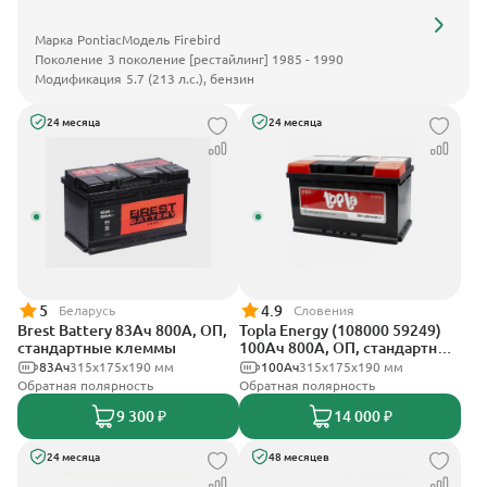
Марка
Pontiac
Модель
Firebird
Поколение
3 поколение [рестайлинг] 1985 - 1990
Модификация
5.7 (213 л.с.), бензин
24 месяца
24 месяца
5
4.9
Беларусь
Словения
Brest Battery 83Ач 800А, ОП,
Topla Energy (108000 59249)
стандартные клеммы
100Ач 800А, ОП, стандартные
клеммы
83Ач
315x175x190 мм
100Ач
315x175x190 мм
Обратная полярность
Обратная полярность
9 300 ₽
14 000 ₽
24 месяца
48 месяцев