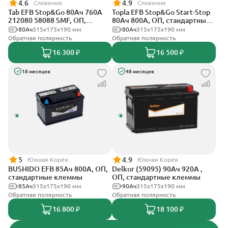
4.6
4.9
Словения
Словения
Tab EFB Stop&Go 80Ач 760А
Topla EFB Stop&Go Start-Stop
212080 58088 SMF, ОП,
80Ач 800А, ОП, стандартные
стандартные клеммы
клеммы
80Ач
315x175x190 мм
80Ач
315x175x190 мм
Обратная полярность
Обратная полярность
16 300 ₽
16 500 ₽
18 месяцев
48 месяцев
5
4.9
Южная Корея
Южная Корея
BUSHIDO EFB 85Ач 800А, ОП,
Delkor (59095) 90Ач 920А ,
стандартные клеммы
ОП, стандартные клеммы
85Ач
315x175x190 мм
90Ач
315x175x190 мм
Обратная полярность
Обратная полярность
16 800 ₽
18 100 ₽