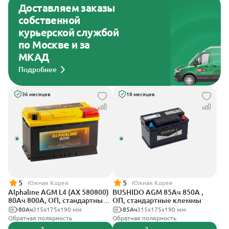
Доставляем заказы
собственной
курьерской службой
по Москве и за
МКАД
Подробнее
36 месяцев
18 месяцев
5
5
Южная Корея
Южная Корея
Alphaline AGM L4 (AX 580800)
BUSHIDO AGM 85Ач 850А ,
80Ач 800А, ОП, стандартные
ОП, стандартные клеммы
клеммы
80Ач
315х175х190 мм
85Ач
315x175x190 мм
Обратная полярность
Обратная полярность