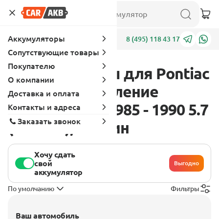
Аккумуляторы
Адреса
8 (495) 118 43 17
Сопутствующие товары
Покупателю
Аккумуляторы для Pontiac
О компании
Firebird 3 поколение
Доставка и оплата
[рестайлинг] 1985 - 1990 5.7
Контакты и адреса
Заказать звонок
(213 л.с.), бензин
Хочу сдать
свой
Выгодно
аккумулятор
По умолчанию
Фильтры
Ваш автомобиль