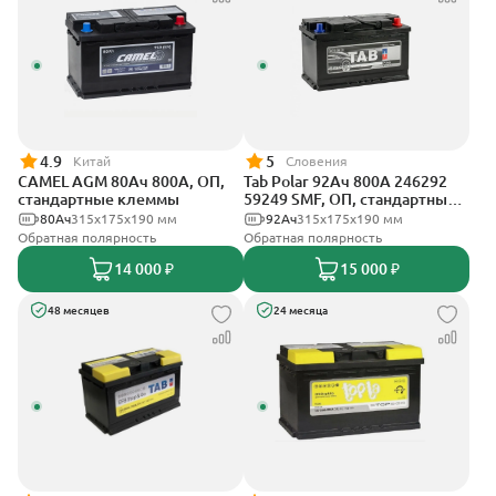
4.9
5
Китай
Словения
CAMEL AGM 80Ач 800А, ОП,
Tab Polar 92Ач 800А 246292
стандартные клеммы
59249 SMF, ОП, стандартные
клеммы
80Ач
315x175x190 мм
92Ач
315x175x190 мм
Обратная полярность
Обратная полярность
14 000 ₽
15 000 ₽
48 месяцев
24 месяца