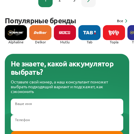
1
2
3
Популярные бренды
Все
Alphaline
Delkor
Mutlu
Tab
Topla
(
Не знаете, какой аккумулятор
выбрать?
Оставьте свой номер, а наш консультант поможет
выбрать подходящий вариант и подскажет, как
сэкономить
Ваше имя
Телефон