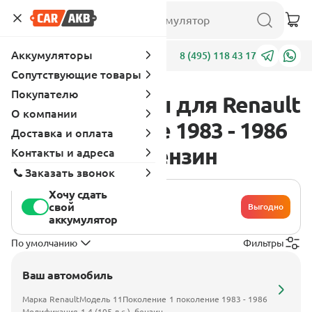
Аккумуляторы
Адреса
8 (495) 118 43 17
Сопутствующие товары
Покупателю
Аккумуляторы для Renault
О компании
11 1 поколение 1983 - 1986
Доставка и оплата
1.4 (105 л.с.), бензин
Контакты и адреса
Заказать звонок
Хочу сдать
свой
Выгодно
аккумулятор
По умолчанию
Фильтры
Ваш автомобиль
Марка
Renault
Модель
11
Поколение
1 поколение 1983 - 1986
Модификация
1.4 (105 л.с.), бензин