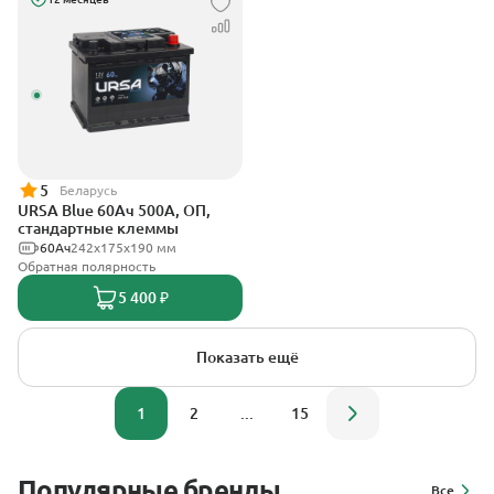
5
Беларусь
URSA Blue 60Ач 500А, ОП,
стандартные клеммы
60Ач
242х175х190 мм
Обратная полярность
5 400 ₽
Показать ещё
1
2
...
15
Популярные бренды
Все