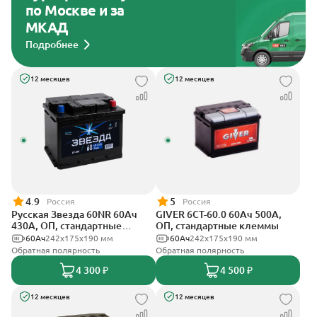
по Москве и за
МКАД
Подробнее
12 месяцев
12 месяцев
4.9
5
Россия
Россия
Русская Звезда 60NR 60Ач
GIVER 6СТ-60.0 60Ач 500А,
430А, ОП, стандартные
ОП, стандартные клеммы
клеммы
60Ач
242x175x190 мм
60Ач
242х175х190 мм
Обратная полярность
Обратная полярность
4 300 ₽
4 500 ₽
12 месяцев
12 месяцев