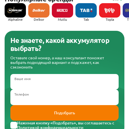
Alphaline
Delkor
Mutlu
Tab
Topla
(
Не знаете, какой аккумулятор
выбрать?
Оставьте свой номер, а наш консультант поможет
выбрать подходящий вариант и подскажет, как
сэкономить
Ваше имя
Телефон
Подобрать
Нажимая кнопку «Подобрать», вы соглашаетесь с
Политикой конфиденциальности