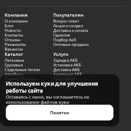
Компания
Покупателям
О компании
Вопрос-ответ
Блог
Акции и скидки
Новости
Доставка и оплата
Контакты
Гарантия
Отзывы
Подбор Акб
Реквизиты
Оптовые продажи
Вакансии
Каталог
Услуги
Легковые
Зарядка АКБ
Грузовые
Установка АКБ
Седельные тягачи
Доставка АКБ
Автобусы
Адаптация АКБ
Сельхоз. техника
Выкуп АКБ
Используем куки для улучшения
Экскаваторы
Проверка генератора
Автокраны
работы сайта
Политика конфиденциальности
Оставаясь с нами, вы соглашаетесь на
Обработка персональных данных
использование файлов куки
Согласие на обработку в «Яндекс.Метрика»
Карта сайта
Публичная оферта
Понятно
© CARAKB 2026. Все права защищены