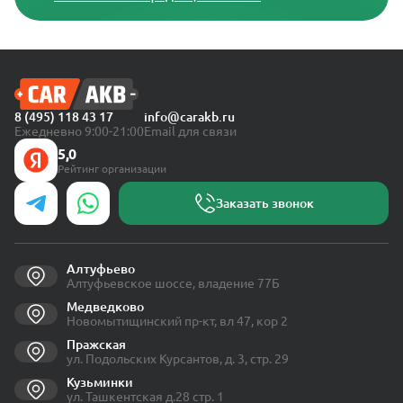
8 (495) 118 43 17
info@carakb.ru
Ежедневно 9:00-21:00
Email для связи
5,0
Рейтинг организации
Заказать звонок
Алтуфьево
Алтуфьевское шоссе, владение 77Б
Медведково
Новомытищинский пр-кт, вл 47, кор 2
Пражская
ул. Подольских Курсантов, д. 3, стр. 29
Кузьминки
ул. Ташкентская д.28 стр. 1