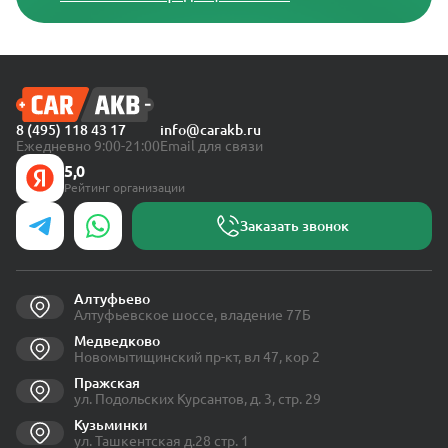
8 (495) 118 43 17
info@carakb.ru
Ежедневно 9:00-21:00
Email для связи
5,0
Рейтинг организации
Заказать звонок
Алтуфьево
Алтуфьевское шоссе, владение 77Б
Медведково
Новомытищинский пр-кт, вл 47, кор 2
Пражская
ул. Подольских Курсантов, д. 3, стр. 29
Кузьминки
ул. Ташкентская д.28 стр. 1