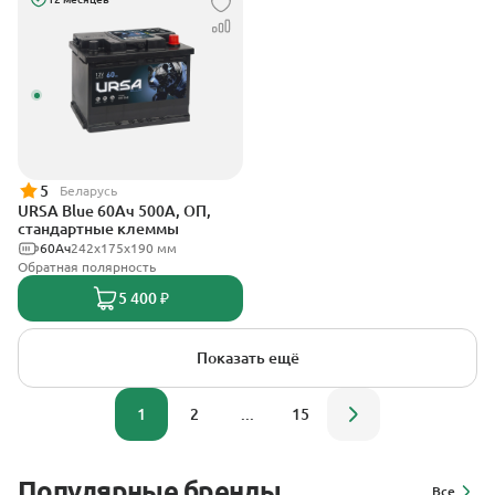
5
Беларусь
URSA Blue 60Ач 500А, ОП,
стандартные клеммы
60Ач
242х175х190 мм
Обратная полярность
5 400 ₽
Показать ещё
1
2
...
15
Популярные бренды
Все