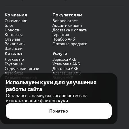
Компания
Покупателям
О компании
Вопрос-ответ
Блог
Акции и скидки
Новости
Доставка и оплата
Контакты
Гарантия
Отзывы
Подбор Акб
Реквизиты
Оптовые продажи
Вакансии
Каталог
Услуги
Легковые
Зарядка АКБ
Грузовые
Установка АКБ
Седельные тягачи
Доставка АКБ
Автобусы
Адаптация АКБ
Сельхоз. техника
Выкуп АКБ
Используем куки для улучшения
Экскаваторы
Проверка генератора
Автокраны
работы сайта
Политика конфиденциальности
Оставаясь с нами, вы соглашаетесь на
Обработка персональных данных
использование файлов куки
Согласие на обработку в «Яндекс.Метрика»
Карта сайта
Публичная оферта
Понятно
© CARAKB 2026. Все права защищены