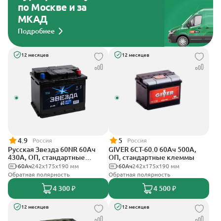
по Москве и за
МКАД
Подробнее
12 месяцев
12 месяцев
4.9
5
Россия
Россия
Русская Звезда 60NR 60Ач
GIVER 6СТ-60.0 60Ач 500А,
430А, ОП, стандартные
ОП, стандартные клеммы
клеммы
60Ач
242x175x190 мм
60Ач
242х175х190 мм
Обратная полярность
Обратная полярность
4 300 ₽
4 500 ₽
12 месяцев
12 месяцев