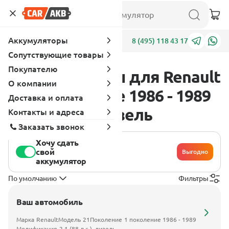
Аккумуляторы
Адреса
8 (495) 118 43 17
Сопутствующие товары
Покупателю
Аккумуляторы для Renault
О компании
21 1 поколение 1986 - 1989
Доставка и оплата
2.1 (88 л.с.), дизель
Контакты и адреса
Заказать звонок
Хочу сдать
свой
Выгодно
аккумулятор
По умолчанию
Фильтры
Ваш автомобиль
Марка
Renault
Модель
21
Поколение
1 поколение 1986 - 1989
Модификация
2.1 (88 л.с.), дизель