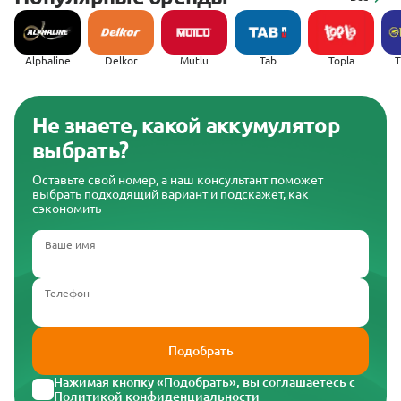
Alphaline
Delkor
Mutlu
Tab
Topla
(
Не знаете, какой аккумулятор
выбрать?
Оставьте свой номер, а наш консультант поможет
выбрать подходящий вариант и подскажет, как
сэкономить
Ваше имя
Телефон
Подобрать
Нажимая кнопку «Подобрать», вы соглашаетесь с
Политикой конфиденциальности