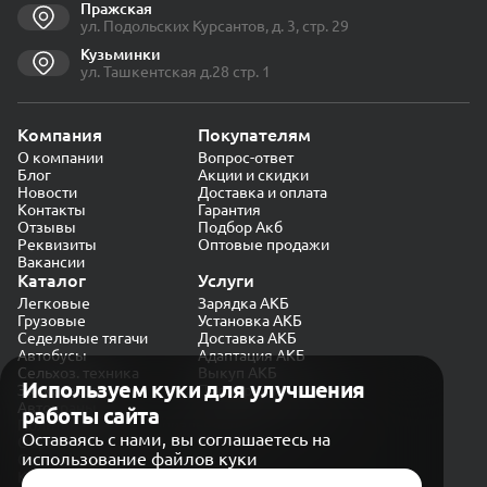
Пражская
ул. Подольских Курсантов, д. 3, стр. 29
Кузьминки
ул. Ташкентская д.28 стр. 1
Компания
Покупателям
О компании
Вопрос-ответ
Блог
Акции и скидки
Новости
Доставка и оплата
Контакты
Гарантия
Отзывы
Подбор Акб
Реквизиты
Оптовые продажи
Вакансии
Каталог
Услуги
Легковые
Зарядка АКБ
Грузовые
Установка АКБ
Седельные тягачи
Доставка АКБ
Автобусы
Адаптация АКБ
Сельхоз. техника
Выкуп АКБ
Используем куки для улучшения
Экскаваторы
Проверка генератора
Автокраны
работы сайта
Политика конфиденциальности
Оставаясь с нами, вы соглашаетесь на
Обработка персональных данных
использование файлов куки
Согласие на обработку в «Яндекс.Метрика»
Карта сайта