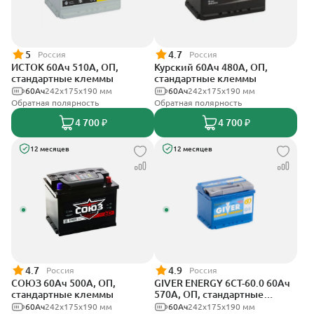
5
4.7
Россия
Россия
ИСТОК 60Ач 510А, ОП,
Курский 60Ач 480А, ОП,
стандартные клеммы
стандартные клеммы
60Ач
242x175x190 мм
60Ач
242x175x190 мм
Обратная полярность
Обратная полярность
4 700 ₽
4 700 ₽
12 месяцев
12 месяцев
4.7
4.9
Россия
Россия
СОЮЗ 60Ач 500А, ОП,
GIVER ENERGY 6СТ-60.0 60Ач
стандартные клеммы
570А, ОП, стандартные
клеммы
60Ач
242x175x190 мм
60Ач
242х175х190 мм