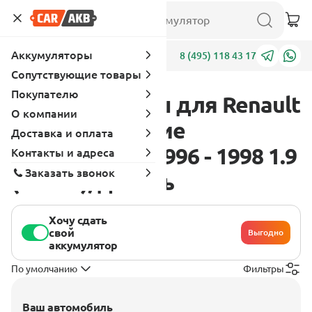
Аккумуляторы
Адреса
8 (495) 118 43 17
Сопутствующие товары
Покупателю
Аккумуляторы для Renault
О компании
Clio 1 поколение
Доставка и оплата
[рестайлинг] 1996 - 1998 1.9
Контакты и адреса
Заказать звонок
(64 л.с.), дизель
Хочу сдать
свой
Выгодно
аккумулятор
По умолчанию
Фильтры
Ваш автомобиль