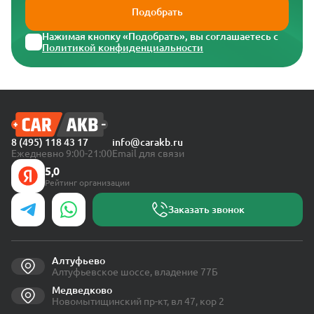
Подобрать
Нажимая кнопку «Подобрать», вы соглашаетесь с
Политикой конфиденциальности
8 (495) 118 43 17
info@carakb.ru
Ежедневно 9:00-21:00
Email для связи
5,0
Рейтинг организации
Заказать звонок
Алтуфьево
Алтуфьевское шоссе, владение 77Б
Медведково
Новомытищинский пр-кт, вл 47, кор 2