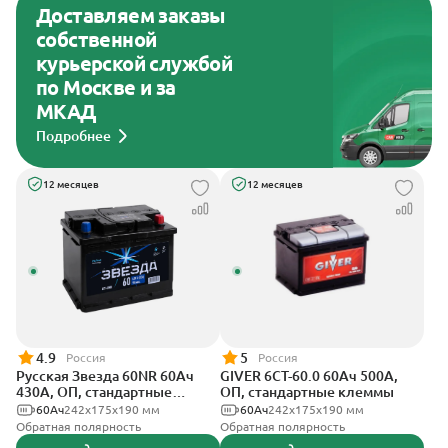
Доставляем заказы
собственной
курьерской службой
по Москве и за
МКАД
Подробнее
12 месяцев
12 месяцев
4.9
5
Россия
Россия
Русская Звезда 60NR 60Ач
GIVER 6СТ-60.0 60Ач 500А,
430А, ОП, стандартные
ОП, стандартные клеммы
клеммы
60Ач
242x175x190 мм
60Ач
242х175х190 мм
Обратная полярность
Обратная полярность