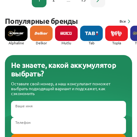
1
2
...
15
Популярные бренды
Все
Alphaline
Delkor
Mutlu
Tab
Topla
(
Не знаете, какой аккумулятор
выбрать?
Оставьте свой номер, а наш консультант поможет
выбрать подходящий вариант и подскажет, как
сэкономить
Ваше имя
Телефон