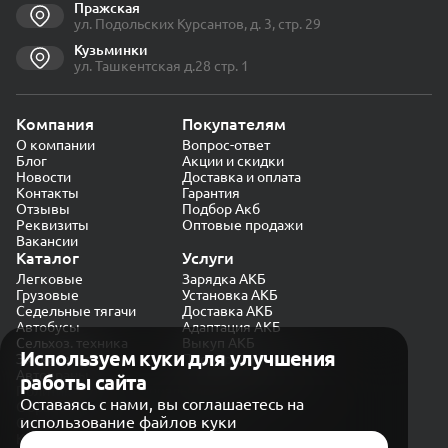
Пражская
ул. Подольских Курсантов, д. 3, стр. 29
Кузьминки
ул. Ташкентская д.28 стр. 1
Компания
Покупателям
О компании
Вопрос-ответ
Блог
Акции и скидки
Новости
Доставка и оплата
Контакты
Гарантия
Отзывы
Подбор Акб
Реквизиты
Оптовые продажи
Вакансии
Каталог
Услуги
Легковые
Зарядка АКБ
Грузовые
Установка АКБ
Седельные тягачи
Доставка АКБ
Автобусы
Адаптация АКБ
Сельхоз. техника
Выкуп АКБ
Используем куки для улучшения
Экскаваторы
Проверка генератора
Автокраны
работы сайта
Политика конфиденциальности
Оставаясь с нами, вы соглашаетесь на
Обработка персональных данных
использование файлов куки
Согласие на обработку в «Яндекс.Метрика»
Карта сайта