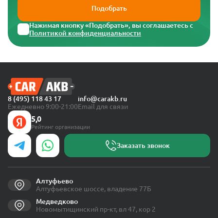
Подобрать
Нажимая кнопку «Подобрать», вы соглашаетесь с
Политикой конфиденциальности
8 (495) 118 43 17
info@carakb.ru
Ежедневно 9:00-21:00
Email для связи
5,0
Рейтинг организации
Заказать звонок
Алтуфьево
Алтуфьевское шоссе, владение 77Б
Медведково
Новомытищинский пр-кт, вл 47, кор 2