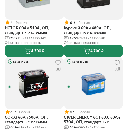
5
4.7
Россия
Россия
ИСТОК 60Ач 510А, ОП,
Курский 60Ач 480А, ОП,
стандартные клеммы
стандартные клеммы
60Ач
242x175x190 мм
60Ач
242x175x190 мм
Обратная полярность
Обратная полярность
4 700 ₽
4 700 ₽
12 месяцев
12 месяцев
4.7
4.9
Россия
Россия
СОЮЗ 60Ач 500А, ОП,
GIVER ENERGY 6СТ-60.0 60Ач
стандартные клеммы
570А, ОП, стандартные
клеммы
60Ач
242x175x190 мм
60Ач
242х175х190 мм