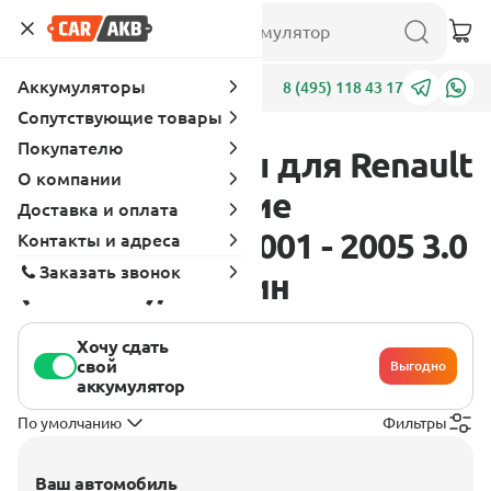
Аккумуляторы
Адреса
8 (495) 118 43 17
Сопутствующие товары
Покупателю
Аккумуляторы для Renault
О компании
Clio 2 поколение
Доставка и оплата
[рестайлинг] 2001 - 2005 3.0
Контакты и адреса
Заказать звонок
(226 л.с.), бензин
Хочу сдать
свой
Выгодно
аккумулятор
По умолчанию
Фильтры
Ваш автомобиль