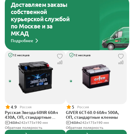
Доставляем заказы
собственной
курьерской службой
по Москве и за
МКАД
Подробнее
12 месяцев
12 месяцев
4.9
5
Россия
Россия
Русская Звезда 60NR 60Ач
GIVER 6СТ-60.0 60Ач 500А,
430А, ОП, стандартные
ОП, стандартные клеммы
клеммы
60Ач
242x175x190 мм
60Ач
242х175х190 мм
Обратная полярность
Обратная полярность