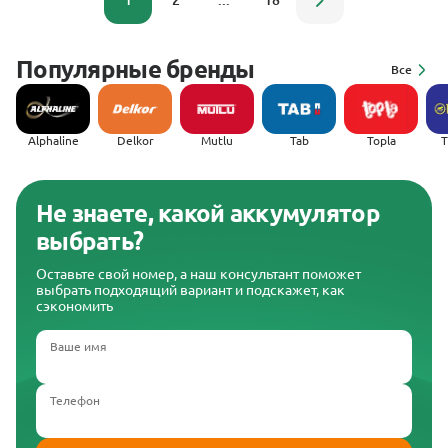
1
2
...
18
Популярные бренды
Все
Alphaline
Delkor
Mutlu
Tab
Topla
(
Не знаете, какой аккумулятор
выбрать?
Оставьте свой номер, а наш консультант поможет
выбрать подходящий вариант и подскажет, как
сэкономить
Ваше имя
Телефон