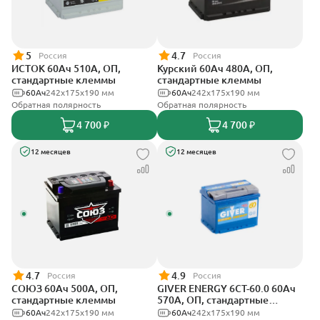
5
4.7
Россия
Россия
ИСТОК 60Ач 510А, ОП,
Курский 60Ач 480А, ОП,
стандартные клеммы
стандартные клеммы
60Ач
242x175x190 мм
60Ач
242x175x190 мм
Обратная полярность
Обратная полярность
4 700 ₽
4 700 ₽
12 месяцев
12 месяцев
4.7
4.9
Россия
Россия
СОЮЗ 60Ач 500А, ОП,
GIVER ENERGY 6СТ-60.0 60Ач
стандартные клеммы
570А, ОП, стандартные
клеммы
60Ач
242x175x190 мм
60Ач
242х175х190 мм