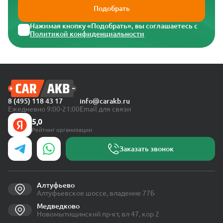
Подобрать
Нажимая кнопку «Подобрать», вы соглашаетесь с
Политикой конфиденциальности
8 (495) 118 43 17
info@carakb.ru
Ежедневно 9:00-21:00
Email для связи
5,0
Рейтинг организации
Заказать звонок
Алтуфьево
Алтуфьевское шоссе, владение 77Б
Медведково
Новомытищинский пр-кт, вл 47, кор 2