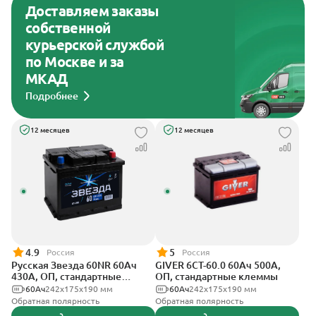
Доставляем заказы
собственной
курьерской службой
по Москве и за
МКАД
Подробнее
12 месяцев
12 месяцев
4.9
5
Россия
Россия
Русская Звезда 60NR 60Ач
GIVER 6СТ-60.0 60Ач 500А,
430А, ОП, стандартные
ОП, стандартные клеммы
клеммы
60Ач
242x175x190 мм
60Ач
242х175х190 мм
Обратная полярность
Обратная полярность