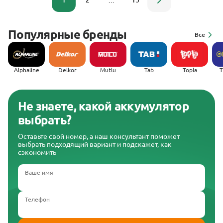
1
2
...
15
Популярные бренды
Все
Alphaline
Delkor
Mutlu
Tab
Topla
(
Не знаете, какой аккумулятор
выбрать?
Оставьте свой номер, а наш консультант поможет
выбрать подходящий вариант и подскажет, как
сэкономить
Ваше имя
Телефон