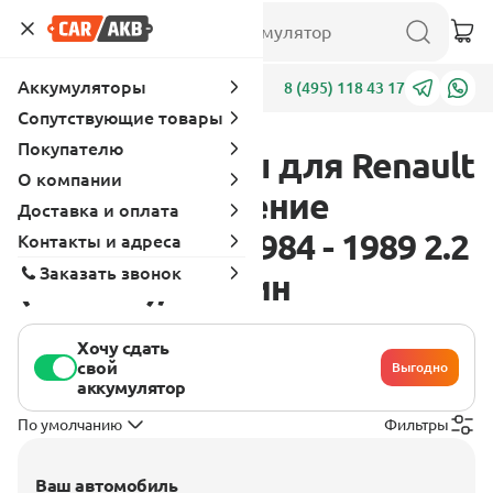
Аккумуляторы
Адреса
8 (495) 118 43 17
Сопутствующие товары
Покупателю
Аккумуляторы для Renault
О компании
Fuego 1 поколение
Доставка и оплата
[рестайлинг] 1984 - 1989 2.2
Контакты и адреса
Заказать звонок
(114 л.с.), бензин
Хочу сдать
свой
Выгодно
аккумулятор
По умолчанию
Фильтры
Ваш автомобиль