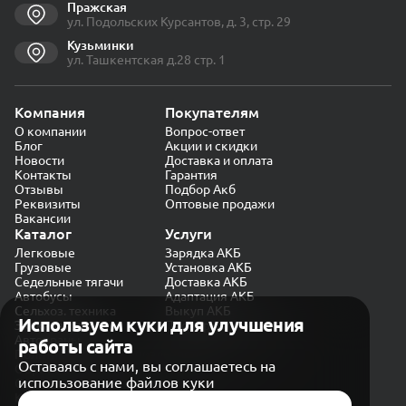
Пражская
ул. Подольских Курсантов, д. 3, стр. 29
Кузьминки
ул. Ташкентская д.28 стр. 1
Компания
Покупателям
О компании
Вопрос-ответ
Блог
Акции и скидки
Новости
Доставка и оплата
Контакты
Гарантия
Отзывы
Подбор Акб
Реквизиты
Оптовые продажи
Вакансии
Каталог
Услуги
Легковые
Зарядка АКБ
Грузовые
Установка АКБ
Седельные тягачи
Доставка АКБ
Автобусы
Адаптация АКБ
Сельхоз. техника
Выкуп АКБ
Используем куки для улучшения
Экскаваторы
Проверка генератора
Автокраны
работы сайта
Политика конфиденциальности
Оставаясь с нами, вы соглашаетесь на
Обработка персональных данных
использование файлов куки
Согласие на обработку в «Яндекс.Метрика»
Карта сайта