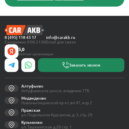
8 (495) 118 43 17
info@carakb.ru
Ежедневно 9:00-21:00
Email для связи
5,0
Рейтинг организации
Заказать звонок
Алтуфьево
Алтуфьевское шоссе, владение 77Б
Медведково
Новомытищинский пр-кт, вл 47, кор 2
Пражская
ул. Подольских Курсантов, д. 3, стр. 29
Кузьминки
ул. Ташкентская д.28 стр. 1