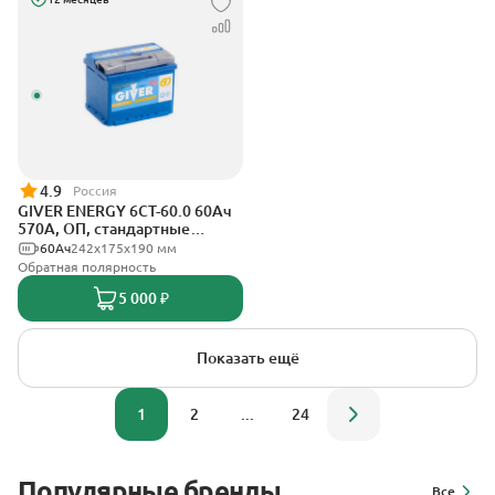
4.9
Россия
GIVER ENERGY 6СТ-60.0 60Ач
570А, ОП, стандартные
клеммы
60Ач
242х175х190 мм
Обратная полярность
5 000 ₽
Показать ещё
1
2
...
24
Популярные бренды
Все