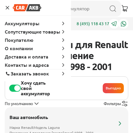
Аккумуляторы
Адреса
8 (495) 118 43 17
Сопутствующие товары
Покупателю
Аккумуляторы для Renault
О компании
Laguna 1 поколение
Доставка и оплата
[рестайлинг] 1998 - 2001
Контакты и адреса
Заказать звонок
Хочу сдать
свой
Выгодно
аккумулятор
По умолчанию
Фильтры
Ваш автомобиль
Марка
Renault
Модель
Laguna
Поколение
1 поколение [рестайлинг] 1998 - 2001