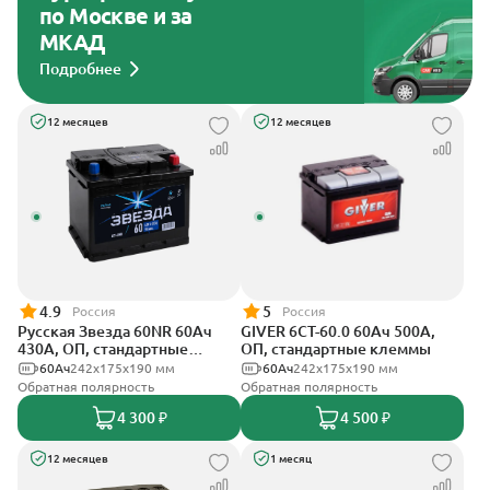
по Москве и за
МКАД
Подробнее
12 месяцев
12 месяцев
4.9
5
Россия
Россия
Русская Звезда 60NR 60Ач
GIVER 6СТ-60.0 60Ач 500А,
430А, ОП, стандартные
ОП, стандартные клеммы
клеммы
60Ач
242x175x190 мм
60Ач
242х175х190 мм
Обратная полярность
Обратная полярность
4 300 ₽
4 500 ₽
12 месяцев
1 месяц