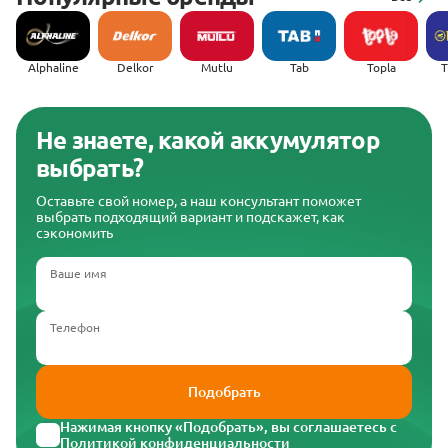
Alphaline
Delkor
Mutlu
Tab
Topla
(
Не знаете, какой аккумулятор
выбрать?
Оставьте свой номер, а наш консультант поможет
выбрать подходящий вариант и подскажет, как
сэкономить
Ваше имя
Телефон
Подобрать
Нажимая кнопку «Подобрать», вы соглашаетесь с
Политикой конфиденциальности