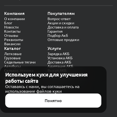
Компания
Покупателям
О компании
Вопрос-ответ
Блог
Акции и скидки
Новости
Доставка и оплата
Контакты
Гарантия
Отзывы
Подбор Акб
Реквизиты
Оптовые продажи
Вакансии
Каталог
Услуги
Легковые
Зарядка АКБ
Грузовые
Установка АКБ
Седельные тягачи
Доставка АКБ
Автобусы
Адаптация АКБ
Сельхоз. техника
Выкуп АКБ
Используем куки для улучшения
Экскаваторы
Проверка генератора
Автокраны
работы сайта
Политика конфиденциальности
Оставаясь с нами, вы соглашаетесь на
Обработка персональных данных
использование файлов куки
Согласие на обработку в «Яндекс.Метрика»
Карта сайта
Публичная оферта
Понятно
© CARAKB 2026. Все права защищены