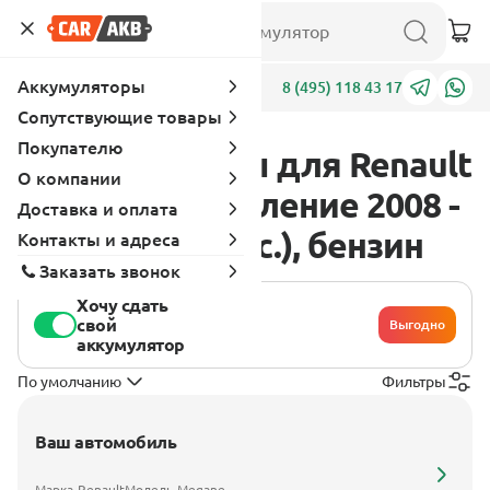
Аккумуляторы
Адреса
8 (495) 118 43 17
Сопутствующие товары
Покупателю
Аккумуляторы для Renault
О компании
Megane 3 поколение 2008 -
Доставка и оплата
2014 2.0 (250 л.с.), бензин
Контакты и адреса
Заказать звонок
Хочу сдать
свой
Выгодно
аккумулятор
По умолчанию
Фильтры
Ваш автомобиль
Марка
Renault
Модель
Megane