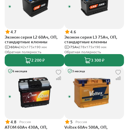
4.7
4.6
Эконом серия L2 60Ач, ОП,
Эконом серия L3 75Ач, ОП,
стандартные клеммы
стандартные клеммы
60Ач
242х175х190 мм
75Ач
278х175х190 мм
Обратная полярность
Обратная полярность
2 200 ₽
3 300 ₽
6 месяцев
3 месяца
4.8
5
Россия
Россия
АТОМ 60Ач 430А, ОП,
Voltex 60Ач 500А, ОП,