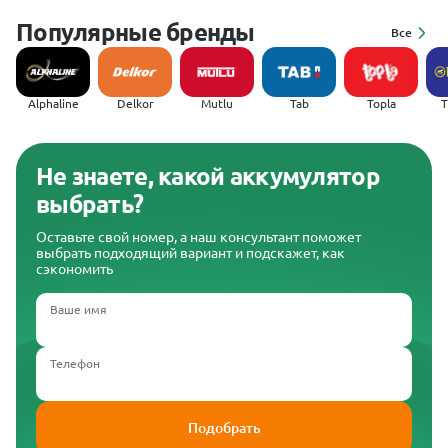
Популярные бренды
Все
Alphaline
Delkor
Mutlu
Tab
Topla
(
Не знаете, какой аккумулятор
выбрать?
Оставьте свой номер, а наш консультант поможет
выбрать подходящий вариант и подскажет, как
сэкономить
Ваше имя
Телефон
Подобрать