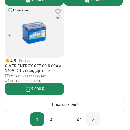
12 месяцев
4.9
Россия
GIVER ENERGY 6СТ-60.0 60Ач
570А, ОП, стандартные
клеммы
60Ач
242х175х190 мм
Обратная полярность
5 000 ₽
Показать ещё
1
2
...
27