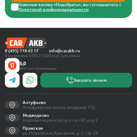
Нажимая кнопку «Подобрать», вы соглашаетесь с
Политикой конфиденциальности
8 (495) 118 43 17
info@carakb.ru
Ежедневно 9:00-21:00
Email для связи
5,0
Рейтинг организации
Заказать звонок
Алтуфьево
Алтуфьевское шоссе, владение 77Б
Медведково
Новомытищинский пр-кт, вл 47, кор 2
Пражская
ул. Подольских Курсантов, д. 3, стр. 29