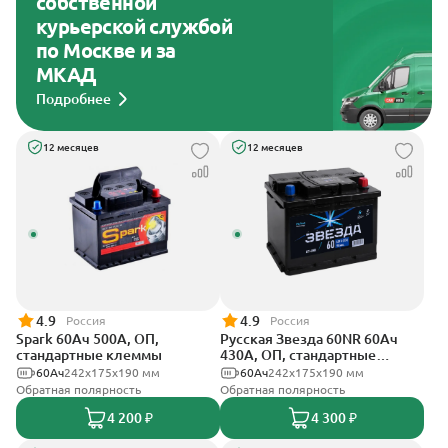
собственной
курьерской службой
по Москве и за
МКАД
Подробнее
12 месяцев
12 месяцев
4.9
4.9
Россия
Россия
Spark 60Ач 500А, ОП,
Русская Звезда 60NR 60Ач
стандартные клеммы
430А, ОП, стандартные
клеммы
60Ач
242х175х190 мм
60Ач
242x175x190 мм
Обратная полярность
Обратная полярность
4 200 ₽
4 300 ₽