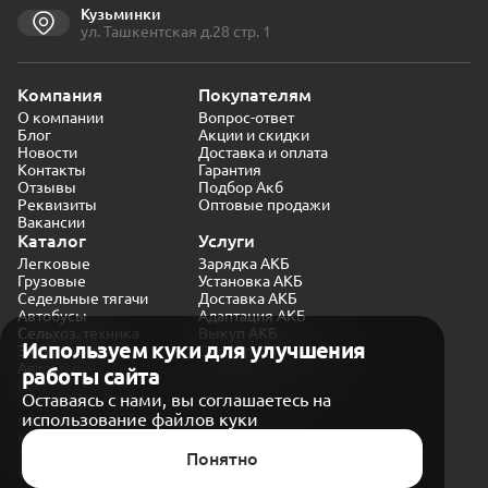
Кузьминки
ул. Ташкентская д.28 стр. 1
Компания
Покупателям
О компании
Вопрос-ответ
Блог
Акции и скидки
Новости
Доставка и оплата
Контакты
Гарантия
Отзывы
Подбор Акб
Реквизиты
Оптовые продажи
Вакансии
Каталог
Услуги
Легковые
Зарядка АКБ
Грузовые
Установка АКБ
Седельные тягачи
Доставка АКБ
Автобусы
Адаптация АКБ
Сельхоз. техника
Выкуп АКБ
Используем куки для улучшения
Экскаваторы
Проверка генератора
Автокраны
работы сайта
Политика конфиденциальности
Оставаясь с нами, вы соглашаетесь на
Обработка персональных данных
использование файлов куки
Согласие на обработку в «Яндекс.Метрика»
Карта сайта
Публичная оферта
Понятно
© CARAKB 2026. Все права защищены