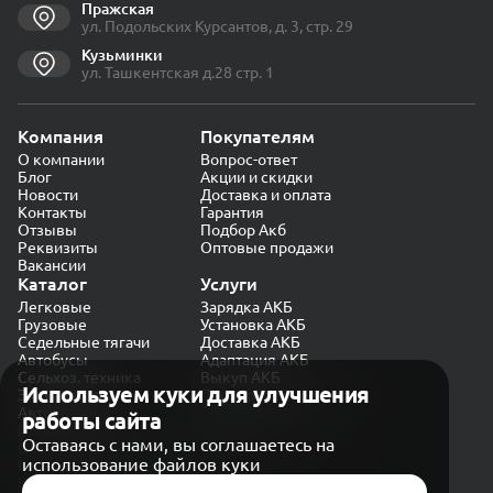
Пражская
ул. Подольских Курсантов, д. 3, стр. 29
Кузьминки
ул. Ташкентская д.28 стр. 1
Компания
Покупателям
О компании
Вопрос-ответ
Блог
Акции и скидки
Новости
Доставка и оплата
Контакты
Гарантия
Отзывы
Подбор Акб
Реквизиты
Оптовые продажи
Вакансии
Каталог
Услуги
Легковые
Зарядка АКБ
Грузовые
Установка АКБ
Седельные тягачи
Доставка АКБ
Автобусы
Адаптация АКБ
Сельхоз. техника
Выкуп АКБ
Используем куки для улучшения
Экскаваторы
Проверка генератора
Автокраны
работы сайта
Политика конфиденциальности
Оставаясь с нами, вы соглашаетесь на
Обработка персональных данных
использование файлов куки
Согласие на обработку в «Яндекс.Метрика»
Карта сайта