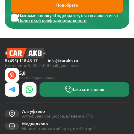
Подобрать
Нажимая кнопку «Подобрать», вы соглашаетесь с
Политикой конфиденциальности
8 (495) 118 43 17
info@carakb.ru
Ежедневно 9:00-21:00
Email для связи
5,0
Рейтинг организации
Заказать звонок
Алтуфьево
Алтуфьевское шоссе, владение 77Б
Медведково
Новомытищинский пр-кт, вл 47, кор 2