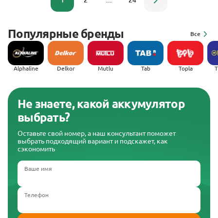
1
2
...
24
Популярные бренды
Все
Alphaline
Delkor
Mutlu
Tab
Topla
(
Не знаете, какой аккумулятор
выбрать?
Оставьте свой номер, а наш консультант поможет
выбрать подходящий вариант и подскажет, как
сэкономить
Ваше имя
Телефон