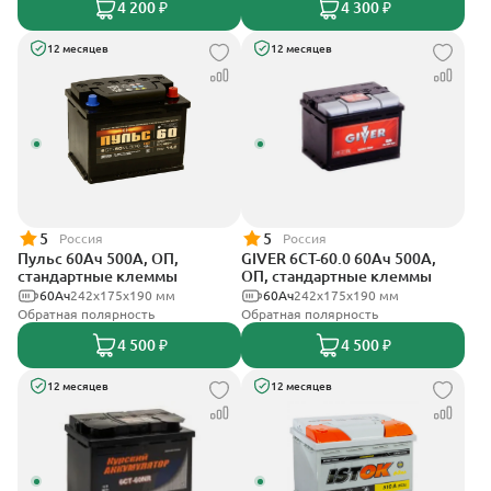
4 200 ₽
4 300 ₽
12 месяцев
12 месяцев
5
5
Россия
Россия
Пульс 60Ач 500А, ОП,
GIVER 6СТ-60.0 60Ач 500А,
стандартные клеммы
ОП, стандартные клеммы
60Ач
242x175x190 мм
60Ач
242х175х190 мм
Обратная полярность
Обратная полярность
4 500 ₽
4 500 ₽
12 месяцев
12 месяцев