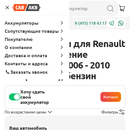
Аккумуляторы
Адреса
8 (495) 118 43 17
Сопутствующие товары
Покупателю
Аккумуляторы для Renault
О компании
Scenic 2 поколение
Доставка и оплата
[рестайлинг] 2006 - 2010
Контакты и адреса
Заказать звонок
2.0T (165 л.с.), бензин
Хочу сдать
свой
Выгодно
аккумулятор
По возрастанию цены
Фильтры
Ваш автомобиль