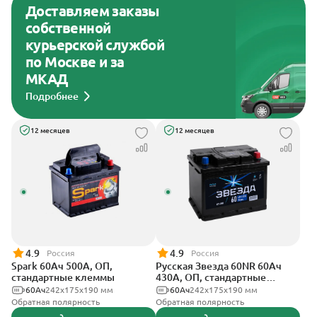
Доставляем заказы
собственной
курьерской службой
по Москве и за
МКАД
Подробнее
12 месяцев
12 месяцев
4.9
4.9
Россия
Россия
Spark 60Ач 500А, ОП,
Русская Звезда 60NR 60Ач
стандартные клеммы
430А, ОП, стандартные
клеммы
60Ач
242х175х190 мм
60Ач
242x175x190 мм
Обратная полярность
Обратная полярность