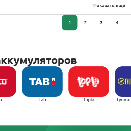
Показать ещё
1
2
3
4
u
Tab
Topla
Tyume