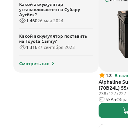
Какой аккумулятор
устанавливается на Субару
Аутбек?
1 460
26 мая 2024
Какой аккумулятор поставить
на Toyota Camry?
1 316
27 сентября 2023
Смотреть все
4.8
В нал
Alphaline S
(70B24L) 55
клеммы
238х127х227
55Ач
Обра