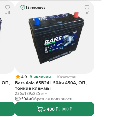
12 месяцев
4.9
В наличии
Казахстан
, ОП,
Bars Asia 65B24L 50Ач 450А, ОП,
тонкие клеммы
236х129х225 мм
50Ач
Обратная полярность
5 400 ₽
5 800 ₽