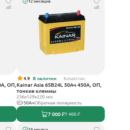
12 месяцев
4.9
В наличии
Казахстан
0А, ОП,
Kainar Asia 65B24L 50Ач 450А, ОП,
тонкие клеммы
236х129х220 мм
50Ач
Обратная полярность
7 000 ₽
7 400 ₽
24 месяца