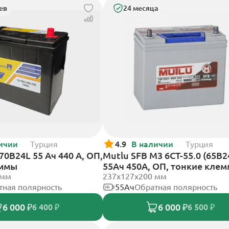
ев
24 месяца
ичии
Турция
4.9
В наличии
Турция
0B24L 55 Ач 440 А, ОП,
Mutlu SFB M3 6СТ-55.0 (65B2
еммы
55Ач 450А, ОП, тонкие кле
 мм
237х127х200 мм
тная полярность
55Ач
Обратная полярность
6 000 ₽
6 000 ₽
6 400 ₽
6 500 ₽