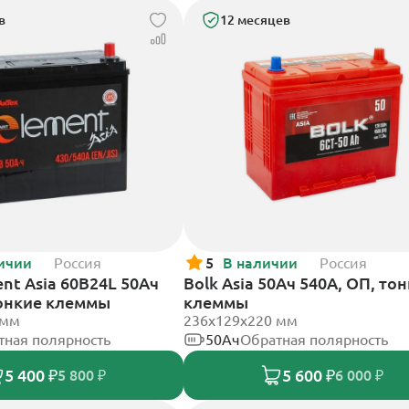
в
12 месяцев
ичии
Россия
5
В наличии
Россия
nt Asia 60B24L 50Ач
Bolk Asia 50Ач 540А, ОП, то
тонкие клеммы
клеммы
 мм
236х129х220 мм
тная полярность
50Ач
Обратная полярность
5 400 ₽
5 600 ₽
5 800 ₽
6 000 ₽