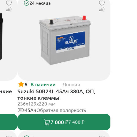
24 месяца
5
В наличии
Япония
онкие
Suzuki 50B24L 45Ач 380А, ОП,
тонкие клеммы
236x129x220 мм
45Ач
Обратная полярность
7 000 ₽
7 400 ₽