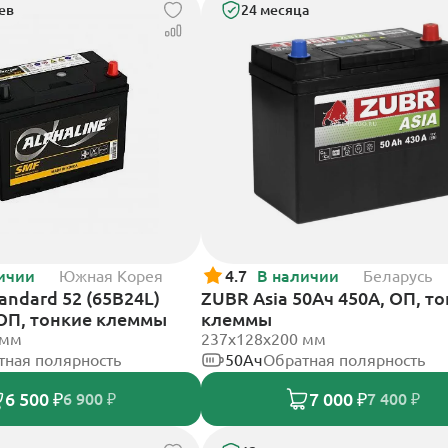
ев
24 месяца
ичии
Южная Корея
4.7
В наличии
Беларусь
tandard 52 (65B24L)
ZUBR Asia 50Ач 450А, ОП, т
 ОП, тонкие клеммы
клеммы
 мм
237x128x200 мм
тная полярность
50Ач
Обратная полярность
6 500 ₽
7 000 ₽
6 900 ₽
7 400 ₽