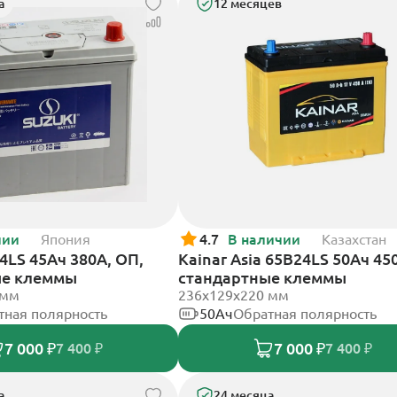
а
12 месяцев
чии
Япония
4.7
В наличии
Казахстан
4LS 45Ач 380А, ОП,
Kainar Asia 65B24LS 50Ач 45
ые клеммы
стандартные клеммы
 мм
236х129х220 мм
тная полярность
50Ач
Обратная полярность
7 000 ₽
7 000 ₽
7 400 ₽
7 400 ₽
а
24 месяца