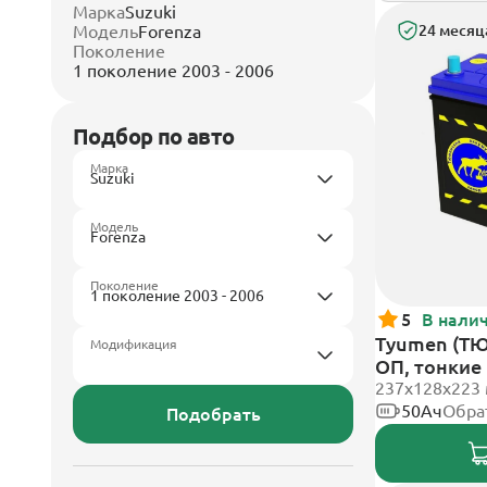
Марка
Suzuki
Модель
Forenza
24 месяц
Поколение
1 поколение 2003 - 2006
Подбор по авто
Марка
Модель
Поколение
5
В нали
Tyumen (ТЮ
Модификация
ОП, тонкие
237х128х223
50Ач
Обра
Подобрать