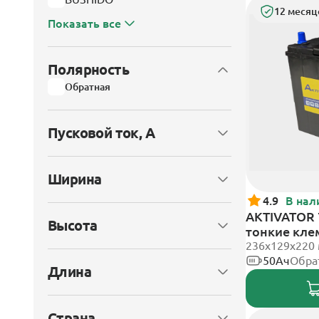
12 месяц
Показать все
Полярность
Обратная
Пусковой ток, А
Ширина
4.9
В нал
AKTIVATOR 7
Высота
тонкие кл
236x129x220
50Ач
Обра
Длина
Страна