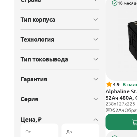
18 месяц
Тип корпуса
Технология
Тип токовывода
Гарантия
4.9
В нал
Alphaline S
52Ач 480А,
Серия
238x127х225
52Ач
Обра
Цена, ₽