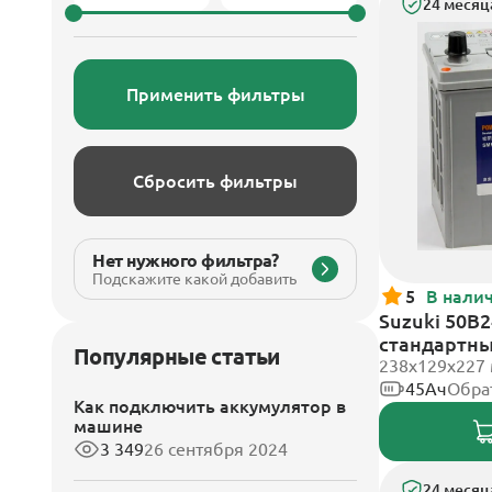
24 месяц
Применить фильтры
Сбросить фильтры
Нет нужного фильтра?
Подскажите какой добавить
5
В нали
Suzuki 50B2
стандартн
Популярные статьи
238х129х227
45Ач
Обра
Как подключить аккумулятор в
машине
3 349
26 сентября 2024
24 месяц