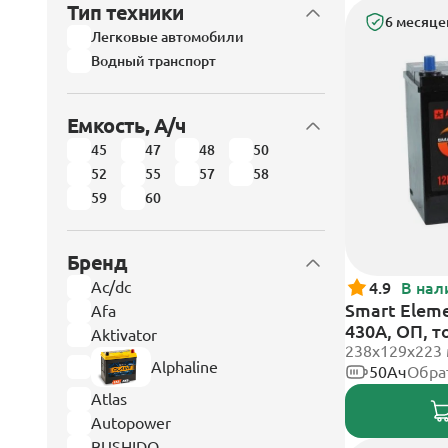
Тип техники
6 месяце
Легковые автомобили
Водный транспорт
Емкость, А/ч
45
47
48
50
52
55
57
58
59
60
Бренд
Ac/dc
4.9
В нал
Smart Eleme
Afa
430А, ОП, 
Aktivator
238х129х223
Alphaline
50Ач
Обра
Atlas
Autopower
BUSHIDO