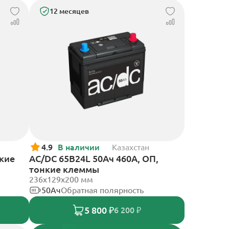
12 месяцев
4.9
В наличии
Казахстан
нкие
AC/DC 65B24L 50Ач 460А, ОП,
тонкие клеммы
236x129x200 мм
50Ач
Обратная полярность
5 800 ₽
6 200 ₽