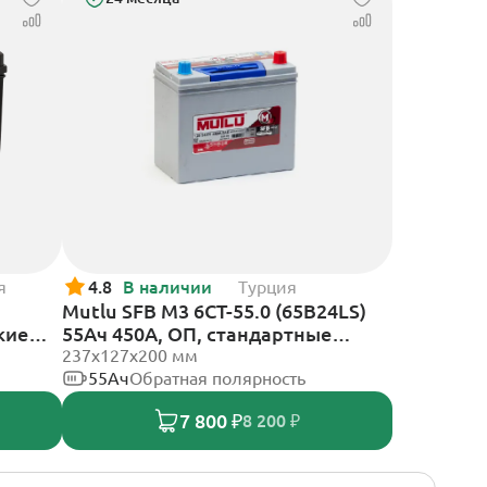
я
4.8
В наличии
Турция
Mutlu SFB M3 6СТ-55.0 (65B24LS)
кие
55Ач 450А, ОП, стандартные
клеммы
237х127х200 мм
55Ач
Обратная полярность
7 800 ₽
8 200 ₽