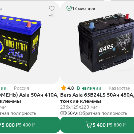
а
12 месяцев
чии
Россия
4.8
В наличии
Казахстан
МЕНЬ) Asia 50Ач 410А,
Bars Asia 65B24LS 50Ач 450А
 клеммы
тонкие клеммы
 мм
236х129х220 мм
тная полярность
50Ач
Обратная полярность
5 000 ₽
5 400 ₽
5 400 ₽
5 800 ₽