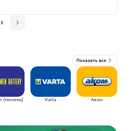
5
n (тюмень)
Varta
Аком