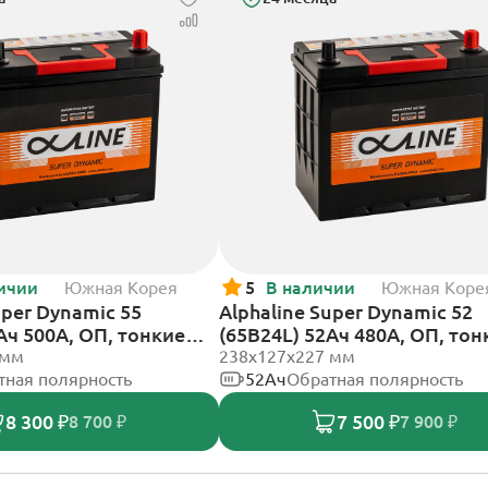
ичии
Южная Корея
5
В наличии
Южная Коре
uper Dynamic 55
Alphaline Super Dynamic 52
Ач 500А, ОП, тонкие
(65B24L) 52Ач 480А, ОП, тон
 мм
клеммы
238х127х227 мм
тная полярность
52Ач
Обратная полярность
8 300 ₽
7 500 ₽
8 700 ₽
7 900 ₽