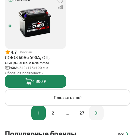
4.7
Россия
СОЮЗ 60Ач 500А, ОП,
стандартные клеммы
60Ач
242x175x190 мм
Обратная полярность
4 800 ₽
Показать ещё
1
2
...
27
Популярные бренды
Все