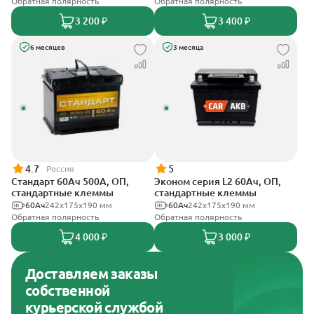
Обратная полярность
Обратная полярность
3 200 ₽
3 400 ₽
6 месяцев
3 месяца
4.7
5
Россия
Стандарт 60Ач 500А, ОП,
Эконом серия L2 60Ач, ОП,
стандартные клеммы
стандартные клеммы
60Ач
242x175x190 мм
60Ач
242х175х190 мм
Обратная полярность
Обратная полярность
4 000 ₽
3 000 ₽
Доставляем заказы
собственной
курьерской службой