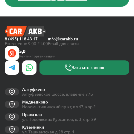
8 (495) 118 43 17
info@carakb.ru
Ежедневно 9:00-21:00
Email для связи
5,0
Рейтинг организации
Заказать звонок
Алтуфьево
Алтуфьевское шоссе, владение 77Б
Медведково
Новомытищинский пр-кт, вл 47, кор 2
Пражская
ул. Подольских Курсантов, д. 3, стр. 29
Кузьминки
ул. Ташкентская д.28 стр. 1