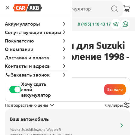
Аккумуляторы
Адреса
8 (495) 118 43 17
Сопутствующие товары
Покупателю
Аккумуляторы для Suzuki
О компании
Wagon R 2 поколение 1998 -
Доставка и оплата
2003
Контакты и адреса
Заказать звонок
Хочу сдать
свой
Выгодно
аккумулятор
По возрастанию цены
Фильтры
Ваш автомобиль
Марка
Suzuki
Модель
Wagon R
Поколение
2 поколение 1998 - 2003