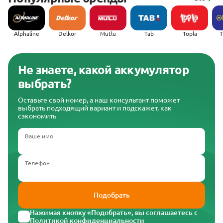
Alphaline
Delkor
Mutlu
Tab
Topla
(
Не знаете, какой аккумулятор
выбрать?
Оставьте свой номер, а наш консультант поможет
выбрать подходящий вариант и подскажет, как
сэкономить
Ваше имя
Телефон
Подобрать
Нажимая кнопку «Подобрать», вы соглашаетесь с
Политикой конфиденциальности