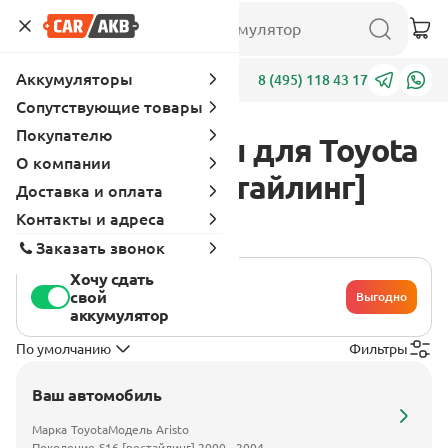
Аккумуляторы
Адреса
8 (495) 118 43 17
Сопутствующие товары
Покупателю
Аккумуляторы для Toyota
О компании
Aristo S16 [рестайлинг]
Доставка и оплата
2000 - 2004
Контакты и адреса
Заказать звонок
Хочу сдать
свой
Выгодно
аккумулятор
По умолчанию
Фильтры
Ваш автомобиль
Марка
Toyota
Модель
Aristo
Поколение
S16 [рестайлинг] 2000 - 2004