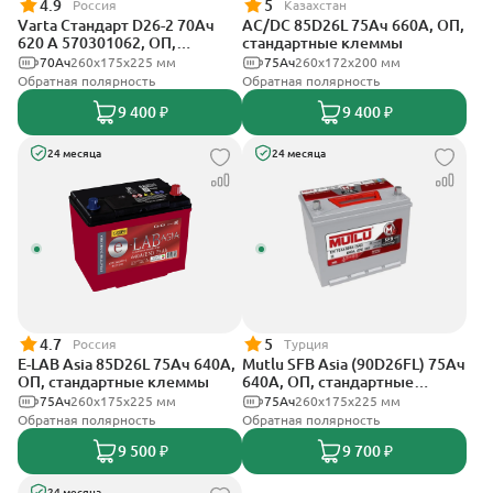
4.9
5
Россия
Казахстан
Varta Стандарт D26-2 70Ач
AC/DC 85D26L 75Ач 660А, ОП,
620 A 570301062, ОП,
стандартные клеммы
стандартные клеммы
70Ач
260х175х225 мм
75Ач
260x172x200 мм
Обратная полярность
Обратная полярность
9 400 ₽
9 400 ₽
24 месяца
24 месяца
4.7
5
Россия
Турция
E-LAB Asia 85D26L 75Ач 640А,
Mutlu SFB Asia (90D26FL) 75Ач
ОП, стандартные клеммы
640А, ОП, стандартные
клеммы
75Ач
260х175х225 мм
75Ач
260х175х225 мм
Обратная полярность
Обратная полярность
9 500 ₽
9 700 ₽
24 месяца