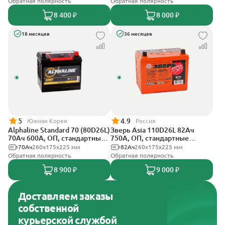
Обратная полярность
Обратная полярность
8 400 ₽
8 000 ₽
18 месяцев
36 месяцев
5
4.9
Южная Корея
Россия
Alphaline Standard 70 (80D26L)
Зверь Asia 110D26L 82Ач
70Ач 600А, ОП, стандартные
750А, ОП, стандартные
клеммы
клеммы
70Ач
260х175х225 мм
82Ач
260x175x225 мм
Обратная полярность
Обратная полярность
8 900 ₽
9 000 ₽
Доставляем заказы
собственной
курьерской службой