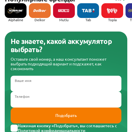
Alphaline
Delkor
Mutlu
Tab
Topla
(
Не знаете, какой аккумулятор
выбрать?
Оставьте свой номер, а наш консультант поможет
выбрать подходящий вариант и подскажет, как
сэкономить
Ваше имя
Телефон
Подобрать
Нажимая кнопку «Подобрать», вы соглашаетесь с
Политикой конфиденциальности