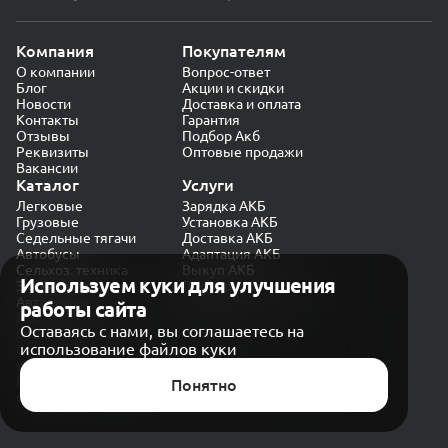
Компания
Покупателям
О компании
Вопрос-ответ
Блог
Акции и скидки
Новости
Доставка и оплата
Контакты
Гарантия
Отзывы
Подбор Акб
Реквизиты
Оптовые продажи
Вакансии
Каталог
Услуги
Легковые
Зарядка АКБ
Грузовые
Установка АКБ
Седельные тягачи
Доставка АКБ
Автобусы
Адаптация АКБ
Сельхоз. техника
Выкуп АКБ
Используем куки для улучшения
Экскаваторы
Проверка генератора
Автокраны
работы сайта
Политика конфиденциальности
Оставаясь с нами, вы соглашаетесь на
Обработка персональных данных
использование файлов куки
Согласие на обработку в «Яндекс.Метрика»
Карта сайта
Публичная оферта
Понятно
© CARAKB 2026. Все права защищены