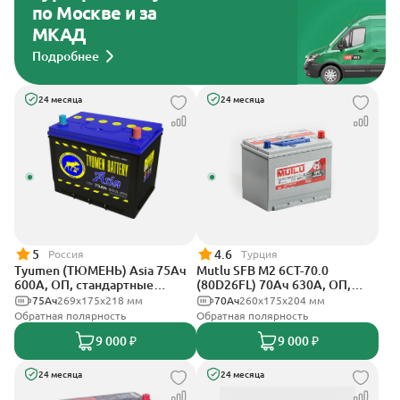
по Москве и за
МКАД
Подробнее
24 месяца
24 месяца
5
4.6
Россия
Турция
Tyumen (ТЮМЕНЬ) Asia 75Ач
Mutlu SFB M2 6СТ-70.0
600А, ОП, стандартные
(80D26FL) 70Ач 630А, ОП,
клеммы
стандартные клеммы
75Ач
269х175х218 мм
70Ач
260х175х204 мм
Обратная полярность
Обратная полярность
9 000 ₽
9 000 ₽
24 месяца
24 месяца