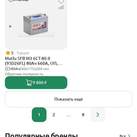
5
Турция
Mutlu SFB M3 6СТ-80.0
(95D26FL) 80Ач 660А, ОП,
стандартные клеммы
80Ач
260х175х204 мм
Обратная полярность
9 800 ₽
Показать ещё
1
2
...
8
Популярные бренды
Все