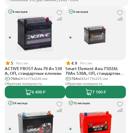
6 месяцев
6 месяцев
5
4.9
Россия
Россия
ACTIVE FROST Asia 70 Ач 530
Smart Element Asia 75D26L
А, ОП, стандартные клеммы
70Ач 530А, ОП, стандартные
клеммы
70Ач
261x175x220 мм
70Ач
265x175x225 мм
Обратная полярность
Обратная полярность
6 400 ₽
7 100 ₽
24 месяца
12 месяцев