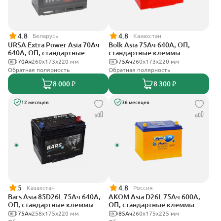
4.8
4.8
Беларусь
Казахстан
URSA Extra Power Asia 70Ач
Bolk Asia 75Ач 640А, ОП,
640А, ОП, стандартные
стандартные клеммы
клеммы
70Ач
260x173x220 мм
75Ач
260x173x220 мм
Обратная полярность
Обратная полярность
8 000 ₽
8 300 ₽
12 месяцев
36 месяцев
5
4.8
Казахстан
Россия
Bars Asia 85D26L 75Ач 640А,
АКОМ Asia D26L 75Ач 600А,
ОП, стандартные клеммы
ОП, стандартные клеммы
75Ач
258х175х220 мм
85Ач
260x175x225 мм