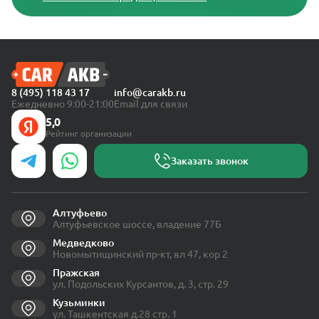
8 (495) 118 43 17
info@carakb.ru
Ежедневно 9:00-21:00
Email для связи
5,0
Рейтинг организации
Заказать звонок
Алтуфьево
Алтуфьевское шоссе, владение 77Б
Медведково
Новомытищинский пр-кт, вл 47, кор 2
Пражская
ул. Подольских Курсантов, д. 3, стр. 29
Кузьминки
ул. Ташкентская д.28 стр. 1