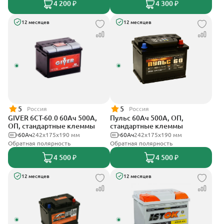
4 200 ₽
4 300 ₽
12 месяцев
12 месяцев
5
5
Россия
Россия
GIVER 6СТ-60.0 60Ач 500А,
Пульс 60Ач 500А, ОП,
ОП, стандартные клеммы
стандартные клеммы
60Ач
242х175х190 мм
60Ач
242x175x190 мм
Обратная полярность
Обратная полярность
4 500 ₽
4 500 ₽
12 месяцев
12 месяцев