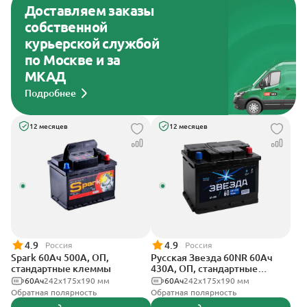
Доставляем заказы
собственной
курьерской службой
по Москве и за
МКАД
Подробнее
12 месяцев
12 месяцев
4.9
4.9
Россия
Россия
Spark 60Ач 500А, ОП,
Русская Звезда 60NR 60Ач
стандартные клеммы
430А, ОП, стандартные
клеммы
60Ач
242х175х190 мм
60Ач
242x175x190 мм
Обратная полярность
Обратная полярность