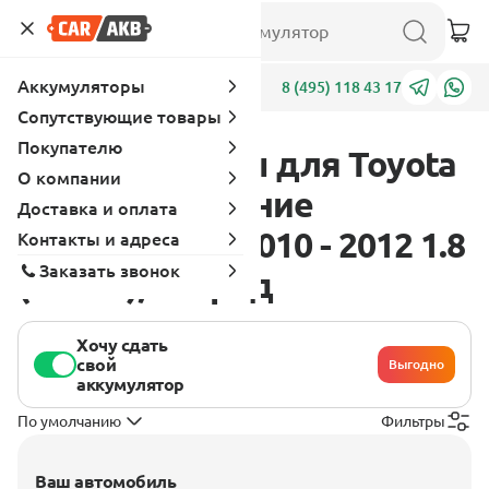
Аккумуляторы
Адреса
8 (495) 118 43 17
Сопутствующие товары
Покупателю
Аккумуляторы для Toyota
О компании
Auris 1 поколение
Доставка и оплата
[рестайлинг] 2010 - 2012 1.8
Контакты и адреса
Заказать звонок
(99 л.с.), гибрид
Хочу сдать
свой
Выгодно
аккумулятор
По умолчанию
Фильтры
Ваш автомобиль