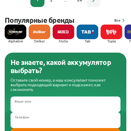
1
2
...
24
Популярные бренды
Все
Alphaline
Delkor
Mutlu
Tab
Topla
(
Не знаете, какой аккумулятор
выбрать?
Оставьте свой номер, а наш консультант поможет
выбрать подходящий вариант и подскажет, как
сэкономить
Ваше имя
Телефон