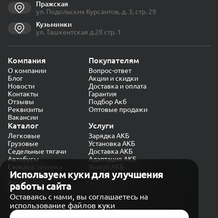
Пражская
ул. Подольских Курсантов, д. 3, стр. 29
Кузьминки
ул. Ташкентская д.28 стр. 1
Компания
Покупателям
О компании
Вопрос-ответ
Блог
Акции и скидки
Новости
Доставка и оплата
Контакты
Гарантия
Отзывы
Подбор Акб
Реквизиты
Оптовые продажи
Вакансии
Каталог
Услуги
Легковые
Зарядка АКБ
Грузовые
Установка АКБ
Седельные тягачи
Доставка АКБ
Автобусы
Адаптация АКБ
Сельхоз. техника
Выкуп АКБ
Используем куки для улучшения
Экскаваторы
Проверка генератора
Автокраны
работы сайта
Политика конфиденциальности
Оставаясь с нами, вы соглашаетесь на
Обработка персональных данных
использование файлов куки
Согласие на обработку в «Яндекс.Метрика»
Карта сайта