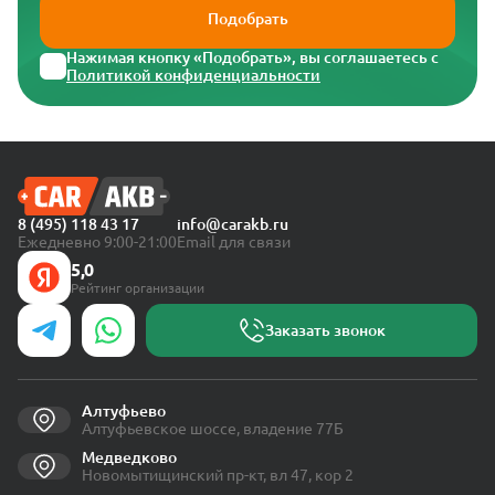
Подобрать
Нажимая кнопку «Подобрать», вы соглашаетесь с
Политикой конфиденциальности
8 (495) 118 43 17
info@carakb.ru
Ежедневно 9:00-21:00
Email для связи
5,0
Рейтинг организации
Заказать звонок
Алтуфьево
Алтуфьевское шоссе, владение 77Б
Медведково
Новомытищинский пр-кт, вл 47, кор 2