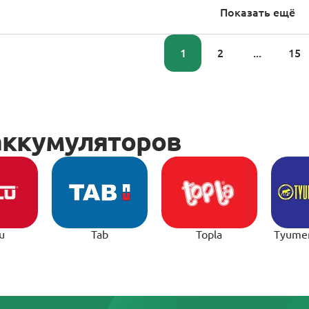
Показать ещё
1
2
...
15
u
Tab
Topla
Tyume