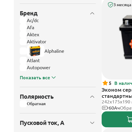
3 месяца
Бренд
Ac/dc
Afa
Aktex
Aktivator
Alphaline
Atlant
Autopower
Показать все
5
В нали
Эконом сери
стандартн
Полярность
242х175х190
Обратная
60Ач
Обра
Пусковой ток, А