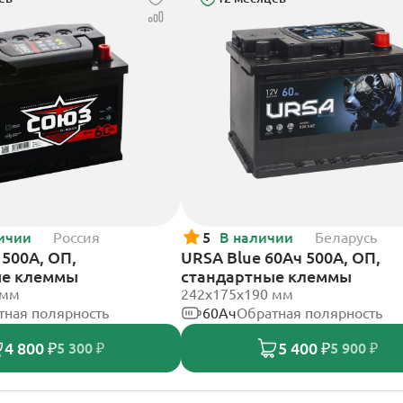
ичии
Россия
5
В наличии
Беларусь
500А, ОП,
URSA Blue 60Ач 500А, ОП,
ые клеммы
стандартные клеммы
 мм
242х175х190 мм
тная полярность
60Ач
Обратная полярность
4 800 ₽
5 400 ₽
5 300 ₽
5 900 ₽