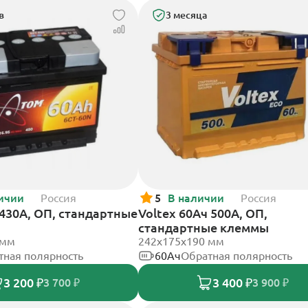
в
3 месяца
ичии
Россия
5
В наличии
Россия
430А, ОП, стандартные
Voltex 60Ач 500А, ОП,
стандартные клеммы
 мм
242х175х190 мм
тная полярность
60Ач
Обратная полярность
3 200 ₽
3 400 ₽
3 700 ₽
3 900 ₽