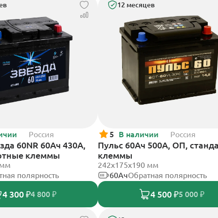
ев
12 месяцев
ичии
Россия
5
В наличии
Россия
зда 60NR 60Ач 430А,
Пульс 60Ач 500А, ОП, станд
ртные клеммы
клеммы
 мм
242x175x190 мм
тная полярность
60Ач
Обратная полярность
4 300 ₽
4 500 ₽
4 800 ₽
5 000 ₽