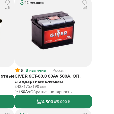
12 месяцев
5
В наличии
Россия
артные
GIVER 6СТ-60.0 60Ач 500А, ОП,
стандартные клеммы
242х175х190 мм
60Ач
Обратная полярность
4 500 ₽
5 000 ₽