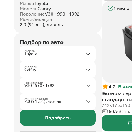
Марка
Toyota
Модель
Camry
1 месяц
Поколение
V30 1990 - 1992
Модификация
2.0 (91 л.с.), дизель
Подбор по авто
Марка
Модель
Поколение
4.7
В нал
Эконом сери
стандартн
Модификация
242х175х190
60Ач
Обра
Подобрать