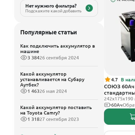
Нет нужного фильтра?
Подскажите какой добавить
Популярные статьи
Как подключить аккумулятор в
машине
3 384
26 сентября 2024
Какой аккумулятор
устанавливается на Субару
4.7
В нал
Аутбек?
СОЮЗ 60Ач 
1 463
26 мая 2024
стандартн
242x175x190
60Ач
Обра
Какой аккумулятор поставить
на Toyota Camry?
1 318
27 сентября 2023