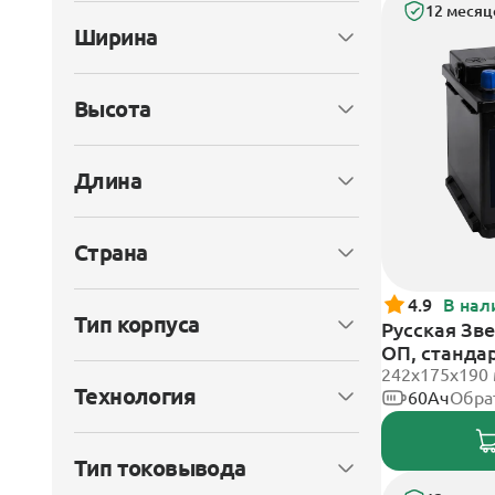
12 месяц
Ширина
Высота
Длина
Страна
4.9
В нал
Тип корпуса
Русская Зве
ОП, станда
242x175x190
Технология
60Ач
Обра
Тип токовывода