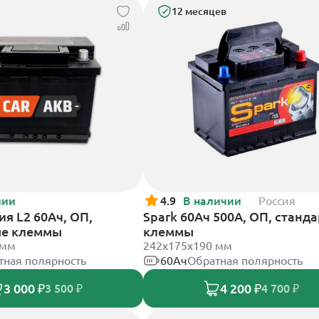
12 месяцев
чии
4.9
В наличии
Россия
я L2 60Ач, ОП,
Spark 60Ач 500А, ОП, станд
ые клеммы
клеммы
 мм
242х175х190 мм
тная полярность
60Ач
Обратная полярность
3 000 ₽
4 200 ₽
3 500 ₽
4 700 ₽