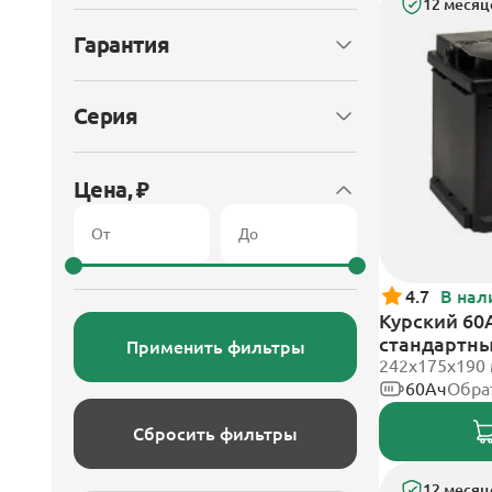
12 месяц
Гарантия
Серия
Цена, ₽
4.7
В нал
Курский 60А
стандартн
Применить фильтры
242x175x190
60Ач
Обра
Сбросить фильтры
12 месяц