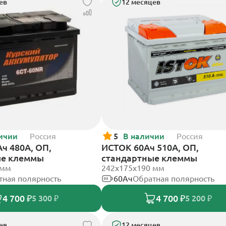
ев
12 месяцев
ичии
Россия
5
В наличии
Россия
ч 480А, ОП,
ИСТОК 60Ач 510А, ОП,
ые клеммы
стандартные клеммы
 мм
242x175x190 мм
тная полярность
60Ач
Обратная полярность
4 700 ₽
4 700 ₽
5 300 ₽
5 200 ₽
ев
12 месяцев