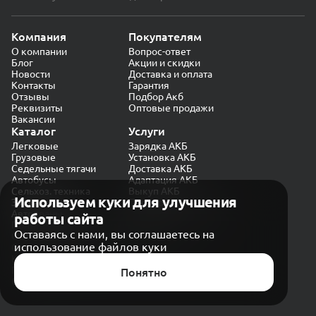
Компания
Покупателям
О компании
Вопрос-ответ
Блог
Акции и скидки
Новости
Доставка и оплата
Контакты
Гарантия
Отзывы
Подбор Акб
Реквизиты
Оптовые продажи
Вакансии
Каталог
Услуги
Легковые
Зарядка АКБ
Грузовые
Установка АКБ
Седельные тягачи
Доставка АКБ
Автобусы
Адаптация АКБ
Сельхоз. техника
Выкуп АКБ
Используем куки для улучшения
Экскаваторы
Проверка генератора
Автокраны
работы сайта
Политика конфиденциальности
Оставаясь с нами, вы соглашаетесь на
Обработка персональных данных
использование файлов куки
Согласие на обработку в «Яндекс.Метрика»
Карта сайта
Публичная оферта
Понятно
© CARAKB 2026. Все права защищены