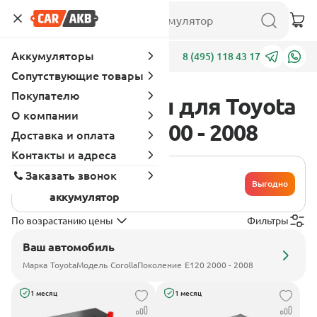
Аккумуляторы
Адреса
8 (495) 118 43 17
Сопутствующие товары
Покупателю
Аккумуляторы для Toyota
О компании
Corolla E120 2000 - 2008
Доставка и оплата
Контакты и адреса
Хочу сдать
Заказать звонок
свой
Выгодно
аккумулятор
По возрастанию цены
Фильтры
Ваш автомобиль
Марка
Toyota
Модель
Corolla
Поколение
E120 2000 - 2008
1 месяц
1 месяц