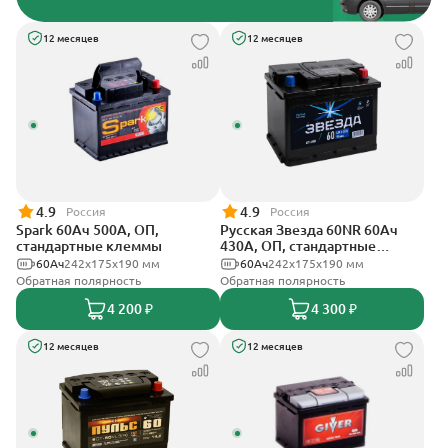
12 месяцев
12 месяцев
4.9
4.9
Россия
Россия
Spark 60Ач 500А, ОП,
Русская Звезда 60NR 60Ач
стандартные клеммы
430А, ОП, стандартные
клеммы
60Ач
242х175х190 мм
60Ач
242x175x190 мм
Обратная полярность
Обратная полярность
4 200 ₽
4 300 ₽
12 месяцев
12 месяцев