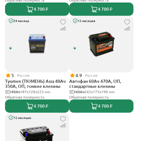
Обратная полярность
Обратная полярность
4 700 ₽
4 700 ₽
24 месяца
12 месяцев
5
4.9
Россия
Россия
Tyumen (ТЮМЕНЬ) Asia 40Ач
Автофан 60Ач 470А, ОП,
350А, ОП, тонкие клеммы
стандартные клеммы
40Ач
187х128х223 мм
60Ач
242х175х190 мм
Обратная полярность
Обратная полярность
4 700 ₽
4 700 ₽
12 месяцев