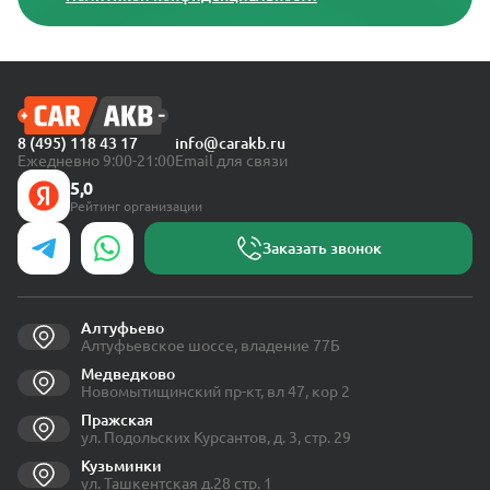
8 (495) 118 43 17
info@carakb.ru
Ежедневно 9:00-21:00
Email для связи
5,0
Рейтинг организации
Заказать звонок
Алтуфьево
Алтуфьевское шоссе, владение 77Б
Медведково
Новомытищинский пр-кт, вл 47, кор 2
Пражская
ул. Подольских Курсантов, д. 3, стр. 29
Кузьминки
ул. Ташкентская д.28 стр. 1