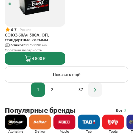
4.7
Россия
СОЮЗ 60Ач 500А, ОП,
стандартные клеммы
60Ач
242x175x190 мм
Обратная полярность
4 800 ₽
Показать ещё
1
2
...
37
Популярные бренды
Все
Alphaline
Delkor
Mutlu
Tab
Topla