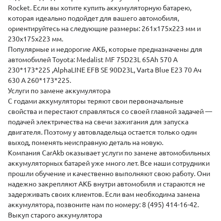
Rocket. Если вы хотите купить аккумуляторную батарею,
которая идеально подойдет для вашего автомобиля,
ориентируйтесь на следующие размеры: 261х175х223 мм и
230х175х223 мм.
Популярные и недорогие АКБ, которые предназначены для
автомобилей Toyota:
Medalist
MF 75D23L 65Ah 570 A
230*173*225 ,
AlphaLINE
EFB SE 90D23L,
Varta
Blue E23 70 Ач
630 A 260*173*225.
Услуги по замене аккумулятора
С годами аккумуляторы теряют свои первоначальные
свойства и перестают справляться со своей главной задачей —
подачей электричества на свечи зажигания для запуска
двигателя. Поэтому у автовладельца остается только один
выход, поменять неисправную деталь на новую.
Компания CarAkb оказывает услуги по замене автомобильных
аккумуляторных батарей уже много лет. Все наши сотрудники
прошли обучение и качественно выполняют свою работу. Они
надежно закрепляют АКБ внутри автомобиля и стараются не
задерживать своих клиентов. Если вам необходима замена
аккумулятора, позвоните нам по номеру: 8 (495) 414-16-42.
Выкуп старого аккумулятора