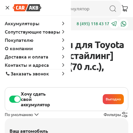
Аккумуляторы
Адреса
8 (495) 118 43 17
Сопутствующие товары
Покупателю
Аккумуляторы для Toyota
О компании
Corolla E70 [рестайлинг]
Доставка и оплата
1982 - 1983 1.8 (70 л.с.),
Контакты и адреса
Заказать звонок
бензин
Хочу сдать
свой
Выгодно
аккумулятор
По умолчанию
Фильтры
Ваш автомобиль