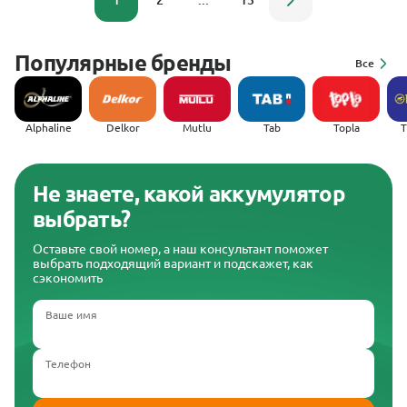
1
2
...
13
Популярные бренды
Все
Alphaline
Delkor
Mutlu
Tab
Topla
(
Не знаете, какой аккумулятор
выбрать?
Оставьте свой номер, а наш консультант поможет
выбрать подходящий вариант и подскажет, как
сэкономить
Ваше имя
Телефон