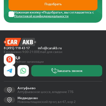
Подобрать
Нажимая кнопку «Подобрать», вы соглашаетесь с
Политикой конфиденциальности
8 (495) 118 43 17
info@carakb.ru
Ежедневно 9:00-21:00
Email для связи
5,0
Рейтинг организации
Заказать звонок
Алтуфьево
Алтуфьевское шоссе, владение 77Б
Медведково
Новомытищинский пр-кт, вл 47, кор 2