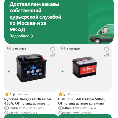
Доставляем заказы
собственной
курьерской службой
по Москве и за
МКАД
Подробнее
12 месяцев
12 месяцев
4.9
5
Россия
Россия
Русская Звезда 60NR 60Ач
GIVER 6СТ-60.0 60Ач 500А,
430А, ОП, стандартные
ОП, стандартные клеммы
клеммы
60Ач
242x175x190 мм
60Ач
242х175х190 мм
Обратная полярность
Обратная полярность