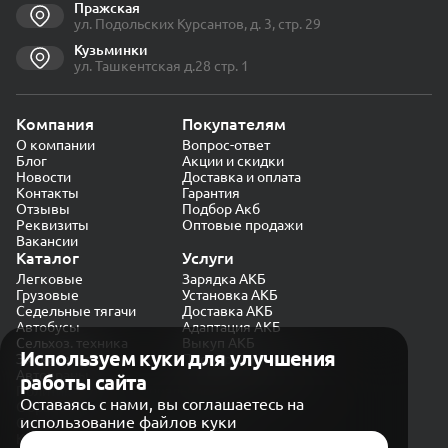
Пражская
ул. Подольских Курсантов, д. 3, стр. 29
Кузьминки
ул. Ташкентская д.28 стр. 1
Компания
Покупателям
О компании
Вопрос-ответ
Блог
Акции и скидки
Новости
Доставка и оплата
Контакты
Гарантия
Отзывы
Подбор Акб
Реквизиты
Оптовые продажи
Вакансии
Каталог
Услуги
Легковые
Зарядка АКБ
Грузовые
Установка АКБ
Седельные тягачи
Доставка АКБ
Автобусы
Адаптация АКБ
Сельхоз. техника
Выкуп АКБ
Используем куки для улучшения
Экскаваторы
Проверка генератора
Автокраны
работы сайта
Политика конфиденциальности
Оставаясь с нами, вы соглашаетесь на
Обработка персональных данных
использование файлов куки
Согласие на обработку в «Яндекс.Метрика»
Карта сайта