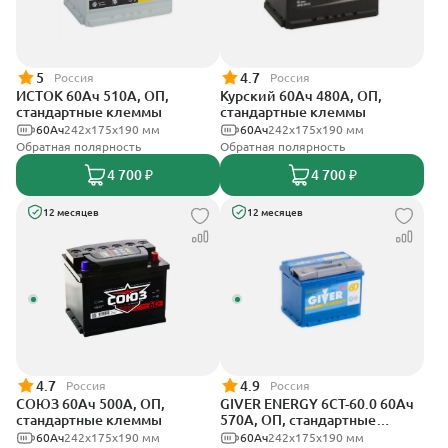
5
4.7
Россия
Россия
ИСТОК 60Ач 510А, ОП,
Курский 60Ач 480А, ОП,
стандартные клеммы
стандартные клеммы
60Ач
242x175x190 мм
60Ач
242x175x190 мм
Обратная полярность
Обратная полярность
4 700 ₽
4 700 ₽
12 месяцев
12 месяцев
4.7
4.9
Россия
Россия
СОЮЗ 60Ач 500А, ОП,
GIVER ENERGY 6СТ-60.0 60Ач
стандартные клеммы
570А, ОП, стандартные
клеммы
60Ач
242x175x190 мм
60Ач
242х175х190 мм