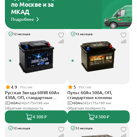
по Москве и за
МКАД
Подробнее
12 месяцев
12 месяцев
4.9
5
Россия
Россия
Русская Звезда 60NR 60Ач
Пульс 60Ач 500А, ОП,
430А, ОП, стандартные
стандартные клеммы
клеммы
60Ач
242x175x190 мм
60Ач
242x175x190 мм
Обратная полярность
Обратная полярность
4 300 ₽
4 500 ₽
12 месяцев
12 месяцев