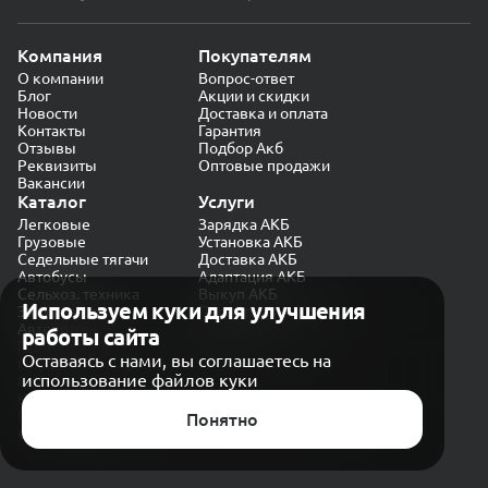
Компания
Покупателям
О компании
Вопрос-ответ
Блог
Акции и скидки
Новости
Доставка и оплата
Контакты
Гарантия
Отзывы
Подбор Акб
Реквизиты
Оптовые продажи
Вакансии
Каталог
Услуги
Легковые
Зарядка АКБ
Грузовые
Установка АКБ
Седельные тягачи
Доставка АКБ
Автобусы
Адаптация АКБ
Сельхоз. техника
Выкуп АКБ
Используем куки для улучшения
Экскаваторы
Проверка генератора
Автокраны
работы сайта
Политика конфиденциальности
Оставаясь с нами, вы соглашаетесь на
Обработка персональных данных
использование файлов куки
Согласие на обработку в «Яндекс.Метрика»
Карта сайта
Публичная оферта
Понятно
© CARAKB 2026. Все права защищены