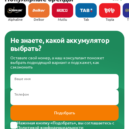
Alphaline
Delkor
Mutlu
Tab
Topla
(
Не знаете, какой аккумулятор
выбрать?
Оставьте свой номер, а наш консультант поможет
выбрать подходящий вариант и подскажет, как
сэкономить
Ваше имя
Телефон
Подобрать
Нажимая кнопку «Подобрать», вы соглашаетесь с
Политикой конфиденциальности