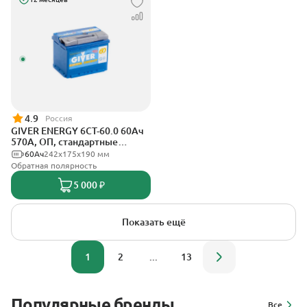
4.9
Россия
GIVER ENERGY 6СТ-60.0 60Ач
570А, ОП, стандартные
клеммы
60Ач
242х175х190 мм
Обратная полярность
5 000 ₽
Показать ещё
1
2
...
13
Популярные бренды
Все