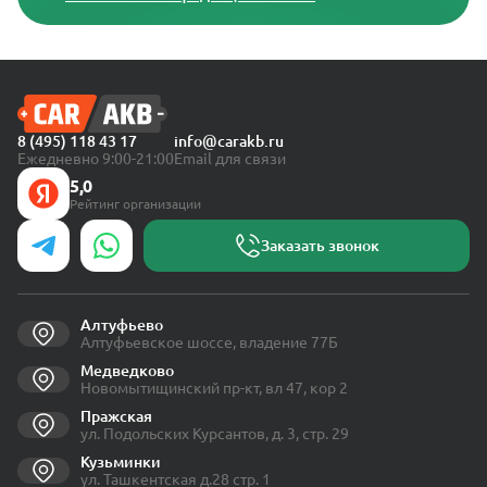
8 (495) 118 43 17
info@carakb.ru
Ежедневно 9:00-21:00
Email для связи
5,0
Рейтинг организации
Заказать звонок
Алтуфьево
Алтуфьевское шоссе, владение 77Б
Медведково
Новомытищинский пр-кт, вл 47, кор 2
Пражская
ул. Подольских Курсантов, д. 3, стр. 29
Кузьминки
ул. Ташкентская д.28 стр. 1