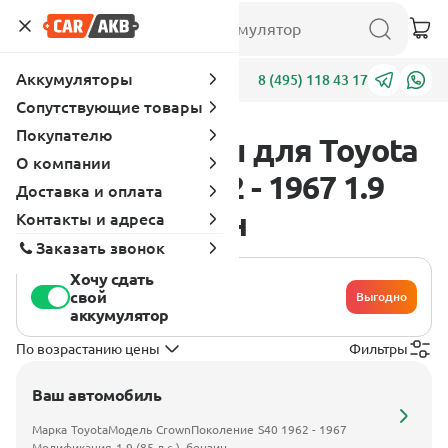
Аккумуляторы
Адреса
8 (495) 118 43 17
Сопутствующие товары
Покупателю
Аккумуляторы для Toyota
О компании
Crown S40 1962 - 1967 1.9
Доставка и оплата
(85 л.с.), бензин
Контакты и адреса
Заказать звонок
Хочу сдать
свой
Выгодно
аккумулятор
По возрастанию цены
Фильтры
Ваш автомобиль
Марка
Toyota
Модель
Crown
Поколение
S40 1962 - 1967
Модификация
1.9 (85 л.с.), бензин