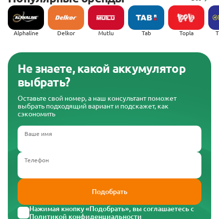
Alphaline
Delkor
Mutlu
Tab
Topla
(
Не знаете, какой аккумулятор
выбрать?
Оставьте свой номер, а наш консультант поможет
выбрать подходящий вариант и подскажет, как
сэкономить
Ваше имя
Телефон
Подобрать
Нажимая кнопку «Подобрать», вы соглашаетесь с
Политикой конфиденциальности