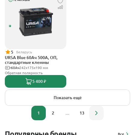
5
Беларусь
URSA Blue 60Ач 500А, ОП,
стандартные клеммы
60Ач
242х175х190 мм
Обратная полярность
5 400 ₽
Показать ещё
1
2
...
13
Популярные бренды
Все