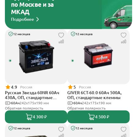
по Москве и за
МКАД
Подробнее
12 месяцев
12 месяцев
4.9
5
Россия
Россия
Русская Звезда 60NR 60Ач
GIVER 6СТ-60.0 60Ач 500А,
430А, ОП, стандартные
ОП, стандартные клеммы
клеммы
60Ач
242x175x190 мм
60Ач
242х175х190 мм
Обратная полярность
Обратная полярность
4 300 ₽
4 500 ₽
12 месяцев
12 месяцев