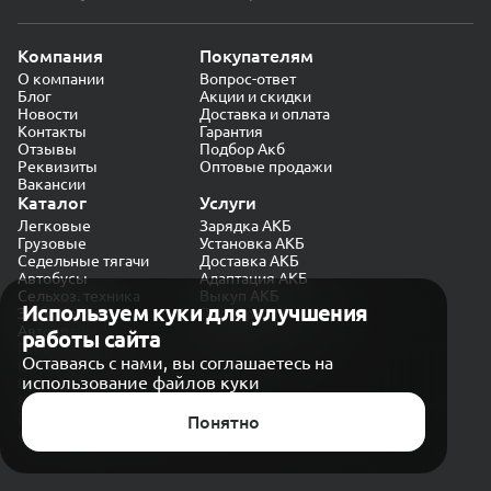
Компания
Покупателям
О компании
Вопрос-ответ
Блог
Акции и скидки
Новости
Доставка и оплата
Контакты
Гарантия
Отзывы
Подбор Акб
Реквизиты
Оптовые продажи
Вакансии
Каталог
Услуги
Легковые
Зарядка АКБ
Грузовые
Установка АКБ
Седельные тягачи
Доставка АКБ
Автобусы
Адаптация АКБ
Сельхоз. техника
Выкуп АКБ
Используем куки для улучшения
Экскаваторы
Проверка генератора
Автокраны
работы сайта
Политика конфиденциальности
Оставаясь с нами, вы соглашаетесь на
Обработка персональных данных
использование файлов куки
Согласие на обработку в «Яндекс.Метрика»
Карта сайта
Публичная оферта
Понятно
© CARAKB 2026. Все права защищены