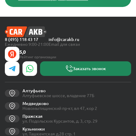
8 (495) 118 43 17
info@carakb.ru
Ежедневно 9:00-21:00
Email для связи
5,0
Рейтинг организации
Заказать звонок
Алтуфьево
Алтуфьевское шоссе, владение 77Б
Медведково
Новомытищинский пр-кт, вл 47, кор 2
Пражская
ул. Подольских Курсантов, д. 3, стр. 29
Кузьминки
ул. Ташкентская д.28 стр. 1