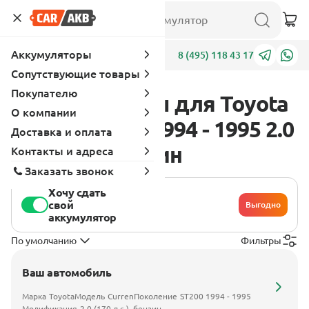
Аккумуляторы
Адреса
8 (495) 118 43 17
Сопутствующие товары
Покупателю
Аккумуляторы для Toyota
О компании
Curren ST200 1994 - 1995 2.0
Доставка и оплата
(170 л.с.), бензин
Контакты и адреса
Заказать звонок
Хочу сдать
свой
Выгодно
аккумулятор
По умолчанию
Фильтры
Ваш автомобиль
Марка
Toyota
Модель
Curren
Поколение
ST200 1994 - 1995
Модификация
2.0 (170 л.с.), бензин