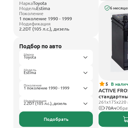
Марка
Toyota
Модель
Estima
6 месяце
Поколение
1 поколение 1990 - 1999
Модификация
2.2DT (105 л.с.), дизель
Подбор по авто
Марка
Модель
5
В нали
Поколение
ACTIVE FROS
стандартн
Модификация
261x175x220
70Ач
Обра
Подобрать