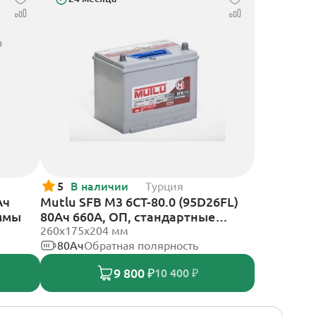
5
В наличии
Турция
Ач
Mutlu SFB M3 6СТ-80.0 (95D26FL)
еммы
80Ач 660А, ОП, стандартные
клеммы
260х175х204 мм
80Ач
Обратная полярность
9 800 ₽
10 400 ₽