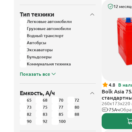
12 месяц
Тип техники
Легковые автомобили
Грузовые автомобили
Водный транспорт
Автобусы
Экскаваторы
Бульдозеры
Коммунальня техника
Показать все
4.8
В нал
Bolk Asia 7
Емкость, А/ч
стандартн
65
68
70
72
260x173x220
73
75
77
80
75Ач
Обра
82
83
85
88
90
92
100