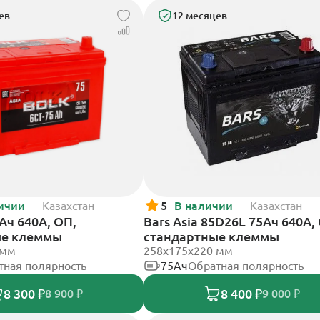
ев
12 месяцев
ичии
Казахстан
5
В наличии
Казахстан
5Ач 640А, ОП,
Bars Asia 85D26L 75Ач 640А,
ые клеммы
стандартные клеммы
 мм
258х175х220 мм
тная полярность
75Ач
Обратная полярность
8 300 ₽
8 400 ₽
8 900 ₽
9 000 ₽