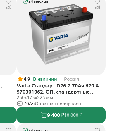
24 месяца
4.9
В наличии
Россия
,
Varta Стандарт D26-2 70Ач 620 A
570301062, ОП, стандартные
клеммы
260х175х225 мм
70Ач
Обратная полярность
9 400 ₽
10 000 ₽
24 месяца