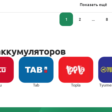
Показать ещё
1
2
...
8
u
Tab
Topla
Tyume