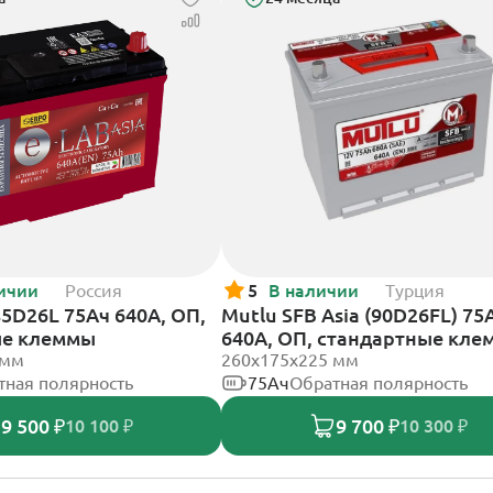
ичии
Россия
5
В наличии
Турция
85D26L 75Ач 640А, ОП,
Mutlu SFB Asia (90D26FL) 75
ые клеммы
640А, ОП, стандартные кл
 мм
260х175х225 мм
тная полярность
75Ач
Обратная полярность
9 500 ₽
9 700 ₽
10 100 ₽
10 300 ₽