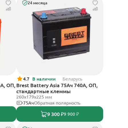
24 месяца
4.7
В наличии
Беларусь
А, ОП,
Brest Battery Asia 75Ач 740А, ОП,
стандартные клеммы
260х179х225 мм
75Ач
Обратная полярность
9 300 ₽
9 900 ₽