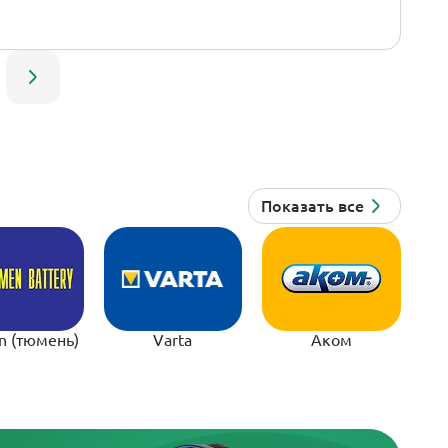
n (тюмень)
Varta
Аком