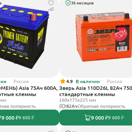
а
36 месяцев
чии
Россия
4.9
В наличии
Россия
МЕНЬ) Asia 75Ач 600А,
Зверь Asia 110D26L 82Ач 750
ртные клеммы
стандартные клеммы
 мм
260x175x225 мм
тная полярность
82Ач
Обратная полярность
9 000 ₽
9 000 ₽
9 600 ₽
9 600 ₽