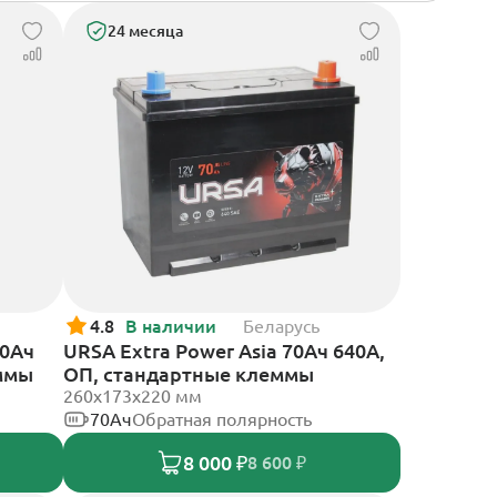
24 месяца
4.8
В наличии
Беларусь
70Ач
URSA Extra Power Asia 70Ач 640А,
еммы
ОП, стандартные клеммы
260x173x220 мм
70Ач
Обратная полярность
8 000 ₽
8 600 ₽