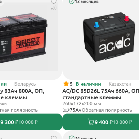
а
12 месяцев
чии
Беларусь
5
В наличии
Казахстан
ry 83Ач 800А, ОП,
AC/DC 85D26L 75Ач 660А, ОП
ые клеммы
стандартные клеммы
 мм
260x172x200 мм
тная полярность
75Ач
Обратная полярность
9 300 ₽
9 400 ₽
10 000 ₽
10 000 ₽
а
24 месяца