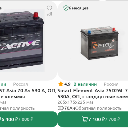
в
6 месяцев
чии
Россия
4.9
В наличии
Россия
T Asia 70 Ач 530 А, ОП,
Smart Element Asia 75D26L 
ые клеммы
530А, ОП, стандартные кл
 мм
265x175x225 мм
тная полярность
70Ач
Обратная полярность
6 400 ₽
7 100 ₽
7 000 ₽
7 700 ₽