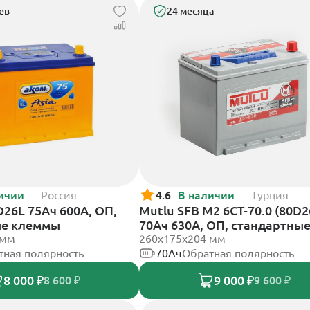
ев
24 месяца
ичии
Россия
4.6
В наличии
Турция
D26L 75Ач 600А, ОП,
Mutlu SFB M2 6СТ-70.0 (80D2
ые клеммы
70Ач 630А, ОП, стандартны
 мм
клеммы
260х175х204 мм
тная полярность
70Ач
Обратная полярность
8 000 ₽
9 000 ₽
8 600 ₽
9 600 ₽