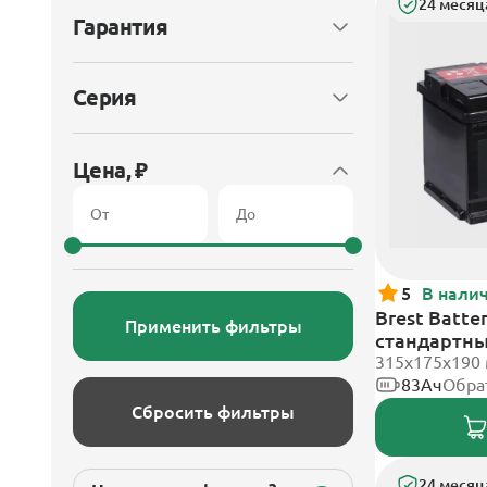
24 месяц
Гарантия
Серия
Цена, ₽
5
В нали
Brest Batte
Применить фильтры
стандартн
315x175x190
83Ач
Обра
Сбросить фильтры
24 месяц