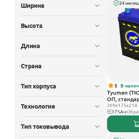
24 месяц
Ширина
Высота
Длина
Страна
Тип корпуса
5
В нали
Tyumen (ТЮ
ОП, станда
269х175х218
Технология
75Ач
Обра
Тип токовывода