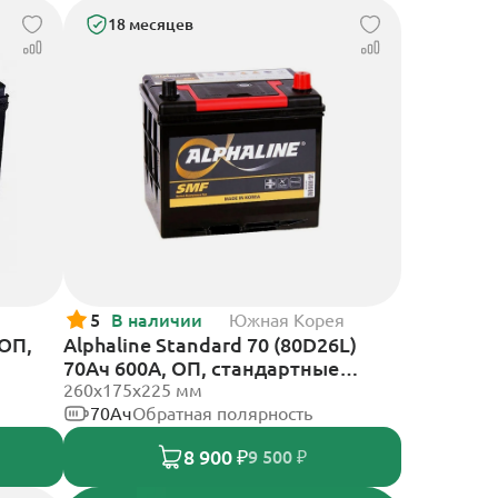
18 месяцев
5
В наличии
Южная Корея
 ОП,
Alphaline Standard 70 (80D26L)
70Ач 600А, ОП, стандартные
клеммы
260х175х225 мм
70Ач
Обратная полярность
8 900 ₽
9 500 ₽