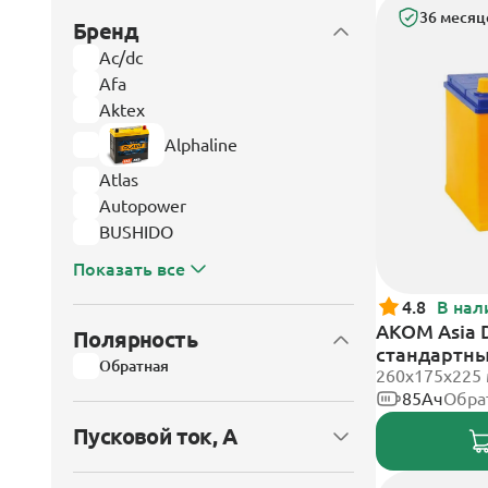
36 месяц
Бренд
Ac/dc
Afa
Aktex
Alphaline
Atlas
Autopower
BUSHIDO
Показать все
4.8
В нал
АКОМ Asia 
Полярность
стандартн
Обратная
260x175x225
85Ач
Обра
Пусковой ток, А