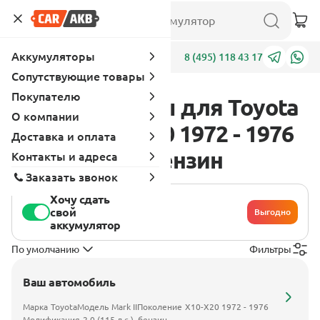
Аккумуляторы
Адреса
8 (495) 118 43 17
Сопутствующие товары
Покупателю
Аккумуляторы для Toyota
О компании
Mark II X10-X20 1972 - 1976
Доставка и оплата
2.0 (115 л.с.), бензин
Контакты и адреса
Заказать звонок
Хочу сдать
свой
Выгодно
аккумулятор
По умолчанию
Фильтры
Ваш автомобиль
Марка
Toyota
Модель
Mark II
Поколение
X10-X20 1972 - 1976
Модификация
2.0 (115 л.с.), бензин