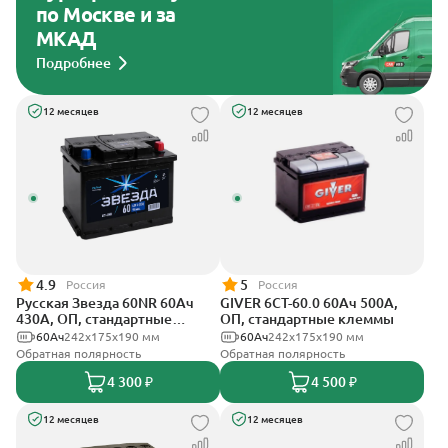
по Москве и за
МКАД
Подробнее
12 месяцев
12 месяцев
4.9
5
Россия
Россия
Русская Звезда 60NR 60Ач
GIVER 6СТ-60.0 60Ач 500А,
430А, ОП, стандартные
ОП, стандартные клеммы
клеммы
60Ач
242x175x190 мм
60Ач
242х175х190 мм
Обратная полярность
Обратная полярность
4 300 ₽
4 500 ₽
12 месяцев
12 месяцев