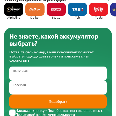
Alphaline
Delkor
Mutlu
Tab
Topla
(
Не знаете, какой аккумулятор
выбрать?
Оставьте свой номер, а наш консультант поможет
выбрать подходящий вариант и подскажет, как
сэкономить
Ваше имя
Телефон
Подобрать
Нажимая кнопку «Подобрать», вы соглашаетесь с
Политикой конфиденциальности