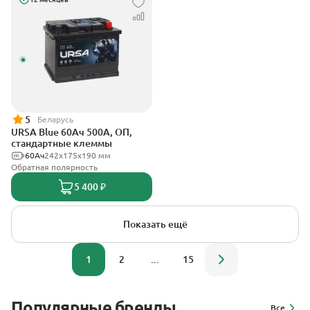
5
Беларусь
URSA Blue 60Ач 500А, ОП,
стандартные клеммы
60Ач
242х175х190 мм
Обратная полярность
5 400 ₽
Показать ещё
1
2
...
15
Популярные бренды
Все