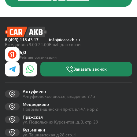
8 (495) 118 43 17
info@carakb.ru
Ежедневно 9:00-21:00
Email для связи
5,0
Рейтинг организации
Заказать звонок
Алтуфьево
Алтуфьевское шоссе, владение 77Б
Медведково
Новомытищинский пр-кт, вл 47, кор 2
Пражская
ул. Подольских Курсантов, д. 3, стр. 29
Кузьминки
ул. Ташкентская д.28 стр. 1