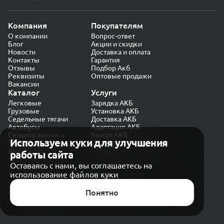
Компания
Покупателям
О компании
Вопрос-ответ
Блог
Акции и скидки
Новости
Доставка и оплата
Контакты
Гарантия
Отзывы
Подбор Акб
Реквизиты
Оптовые продажи
Вакансии
Каталог
Услуги
Легковые
Зарядка АКБ
Грузовые
Установка АКБ
Седельные тягачи
Доставка АКБ
Автобусы
Адаптация АКБ
Сельхоз. техника
Выкуп АКБ
Используем куки для улучшения
Экскаваторы
Проверка генератора
Автокраны
работы сайта
Политика конфиденциальности
Оставаясь с нами, вы соглашаетесь на
Обработка персональных данных
использование файлов куки
Согласие на обработку в «Яндекс.Метрика»
Карта сайта
Публичная оферта
Понятно
© CARAKB 2026. Все права защищены