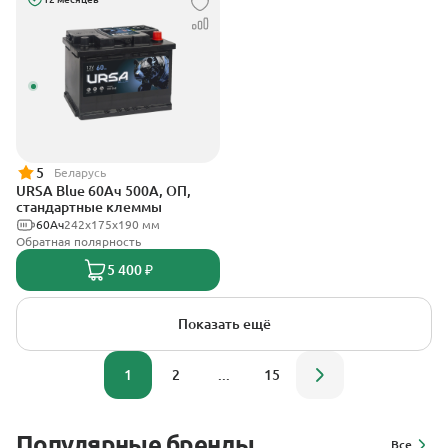
5
Беларусь
URSA Blue 60Ач 500А, ОП,
стандартные клеммы
60Ач
242х175х190 мм
Обратная полярность
5 400 ₽
Показать ещё
1
2
...
15
Популярные бренды
Все