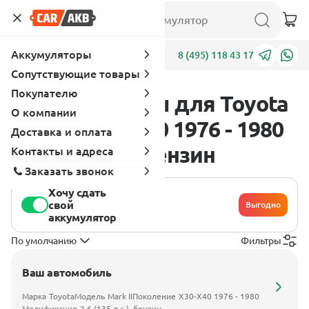
Аккумуляторы
Адреса
8 (495) 118 43 17
Сопутствующие товары
Покупателю
Аккумуляторы для Toyota
О компании
Mark II X30-X40 1976 - 1980
Доставка и оплата
2.6 (135 л.с.), бензин
Контакты и адреса
Заказать звонок
Хочу сдать
свой
Выгодно
аккумулятор
По умолчанию
Фильтры
Ваш автомобиль
Марка
Toyota
Модель
Mark II
Поколение
X30-X40 1976 - 1980
Модификация
2.6 (135 л.с.), бензин