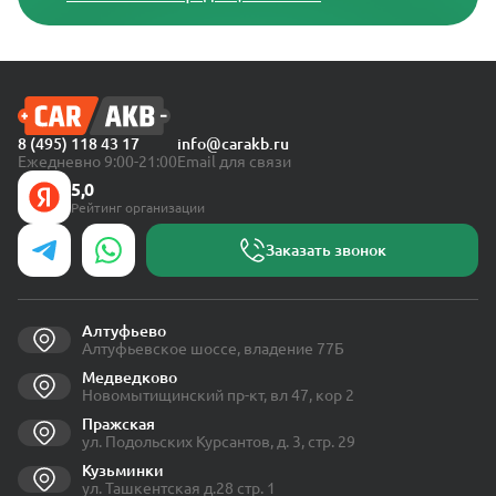
8 (495) 118 43 17
info@carakb.ru
Ежедневно 9:00-21:00
Email для связи
5,0
Рейтинг организации
Заказать звонок
Алтуфьево
Алтуфьевское шоссе, владение 77Б
Медведково
Новомытищинский пр-кт, вл 47, кор 2
Пражская
ул. Подольских Курсантов, д. 3, стр. 29
Кузьминки
ул. Ташкентская д.28 стр. 1