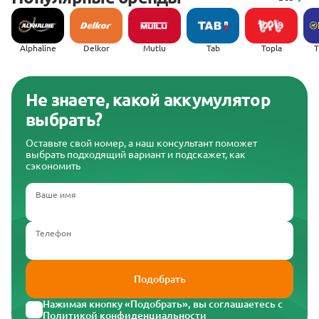
Alphaline
Delkor
Mutlu
Tab
Topla
(
Не знаете, какой аккумулятор
выбрать?
Оставьте свой номер, а наш консультант поможет
выбрать подходящий вариант и подскажет, как
сэкономить
Ваше имя
Телефон
Подобрать
Нажимая кнопку «Подобрать», вы соглашаетесь с
Политикой конфиденциальности