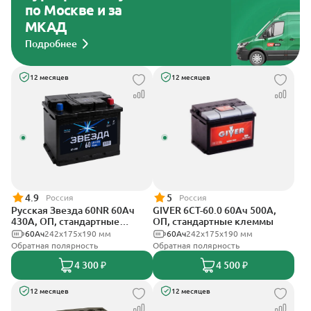
по Москве и за
МКАД
Подробнее
12 месяцев
12 месяцев
4.9
5
Россия
Россия
Русская Звезда 60NR 60Ач
GIVER 6СТ-60.0 60Ач 500А,
430А, ОП, стандартные
ОП, стандартные клеммы
клеммы
60Ач
242x175x190 мм
60Ач
242х175х190 мм
Обратная полярность
Обратная полярность
4 300 ₽
4 500 ₽
12 месяцев
12 месяцев