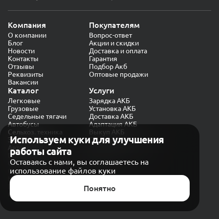
Компания
Покупателям
О компании
Вопрос-ответ
Блог
Акции и скидки
Новости
Доставка и оплата
Контакты
Гарантия
Отзывы
Подбор Акб
Реквизиты
Оптовые продажи
Вакансии
Каталог
Услуги
Легковые
Зарядка АКБ
Грузовые
Установка АКБ
Седельные тягачи
Доставка АКБ
Автобусы
Адаптация АКБ
Сельхоз. техника
Выкуп АКБ
Используем куки для улучшения
Экскаваторы
Проверка генератора
Автокраны
работы сайта
Политика конфиденциальности
Оставаясь с нами, вы соглашаетесь на
Обработка персональных данных
использование файлов куки
Согласие на обработку в «Яндекс.Метрика»
Карта сайта
Публичная оферта
Понятно
© CARAKB 2026. Все права защищены