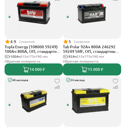
4.9
5
Словения
Словения
Topla Energy (108000 59249)
Tab Polar 92Ач 800А 246292
100Ач 800А, ОП, стандартные
59249 SMF, ОП, стандартные
клеммы
клеммы
100Ач
315x175x190 мм
92Ач
315x175x190 мм
Обратная полярность
Обратная полярность
14 000 ₽
15 000 ₽
48 месяцев
24 месяца