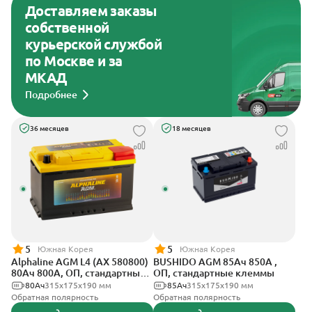
Доставляем заказы
собственной
курьерской службой
по Москве и за
МКАД
Подробнее
36 месяцев
18 месяцев
5
5
Южная Корея
Южная Корея
Alphaline AGM L4 (AX 580800)
BUSHIDO AGM 85Ач 850А ,
80Ач 800А, ОП, стандартные
ОП, стандартные клеммы
клеммы
80Ач
315х175х190 мм
85Ач
315x175x190 мм
Обратная полярность
Обратная полярность