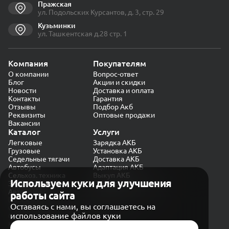
Пражская
ул. Подольских Курсантов, д. 3, стр. 29
Кузьминки
ул. Ташкентская д.28 стр. 1
Компания
Покупателям
О компании
Вопрос-ответ
Блог
Акции и скидки
Новости
Доставка и оплата
Контакты
Гарантия
Отзывы
Подбор Акб
Реквизиты
Оптовые продажи
Вакансии
Каталог
Услуги
Легковые
Зарядка АКБ
Грузовые
Установка АКБ
Седельные тягачи
Доставка АКБ
Автобусы
Адаптация АКБ
Сельхоз. техника
Выкуп АКБ
Используем куки для улучшения
Экскаваторы
Проверка генератора
Автокраны
работы сайта
Политика конфиденциальности
Оставаясь с нами, вы соглашаетесь на
Обработка персональных данных
использование файлов куки
Согласие на обработку в «Яндекс.Метрика»
Карта сайта