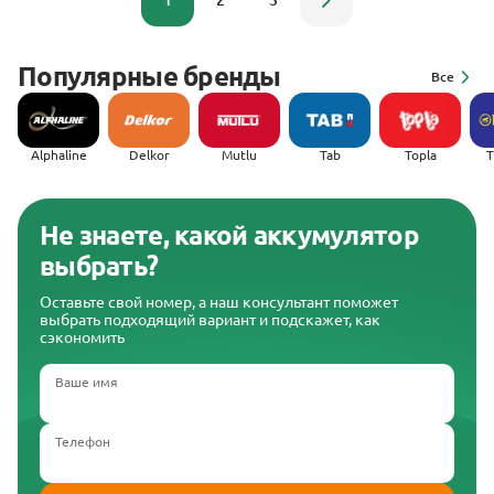
1
2
3
Популярные бренды
Все
Alphaline
Delkor
Mutlu
Tab
Topla
(
Не знаете, какой аккумулятор
выбрать?
Оставьте свой номер, а наш консультант поможет
выбрать подходящий вариант и подскажет, как
сэкономить
Ваше имя
Телефон