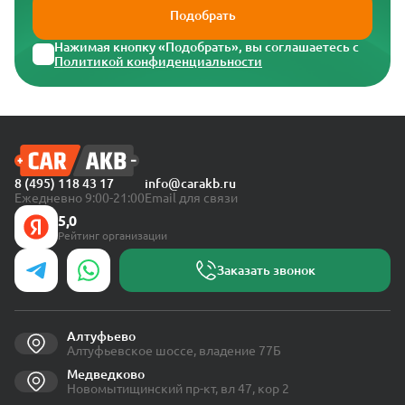
Подобрать
Нажимая кнопку «Подобрать», вы соглашаетесь с
Политикой конфиденциальности
8 (495) 118 43 17
info@carakb.ru
Ежедневно 9:00-21:00
Email для связи
5,0
Рейтинг организации
Заказать звонок
Алтуфьево
Алтуфьевское шоссе, владение 77Б
Медведково
Новомытищинский пр-кт, вл 47, кор 2