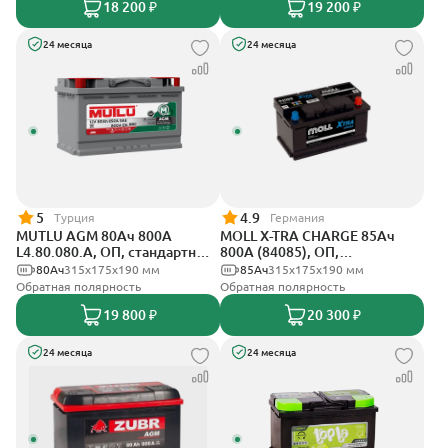
18 200 ₽
19 200 ₽
24 месяца
24 месяца
5
4.9
Турция
Германия
MUTLU AGM 80Ач 800A
MOLL X-TRA CHARGE 85Ач
L4.80.080.A, ОП, стандартные
800А (84085), ОП,
клеммы
стандартные клеммы
80Ач
315x175x190 мм
85Ач
315x175x190 мм
Обратная полярность
Обратная полярность
19 800 ₽
20 300 ₽
24 месяца
24 месяца