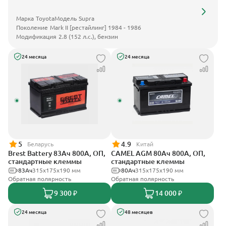
Марка
Toyota
Модель
Supra
Поколение
Mark II [рестайлинг] 1984 - 1986
Модификация
2.8 (152 л.с.), бензин
24 месяца
24 месяца
5
4.9
Беларусь
Китай
Brest Battery 83Ач 800А, ОП,
CAMEL AGM 80Ач 800А, ОП,
стандартные клеммы
стандартные клеммы
83Ач
315x175x190 мм
80Ач
315x175x190 мм
Обратная полярность
Обратная полярность
9 300 ₽
14 000 ₽
24 месяца
48 месяцев