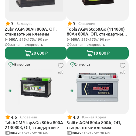
5
5
Беларусь
Словения
Zubr AGM 80Ач 800А, ОП,
Topla AGM Stop&Go (114080)
стандартные клеммы
80Ач 800А, ОП, стандартные
клеммы
80Ач
315x175x190 мм
80Ач
315x175x190 мм
Обратная полярность
Обратная полярность
20 600 ₽
18 800 ₽
48 месяцев
24 месяца
4.6
4.8
Словения
Южная Корея
Tab AGM Stop&Go 80Ач 800А
Solite AGM 80Ач 800А, ОП,
2130808, ОП, стандартные
стандартные клеммы
клеммы
80Ач
315x175x190 мм
80Ач
315x175x190 мм