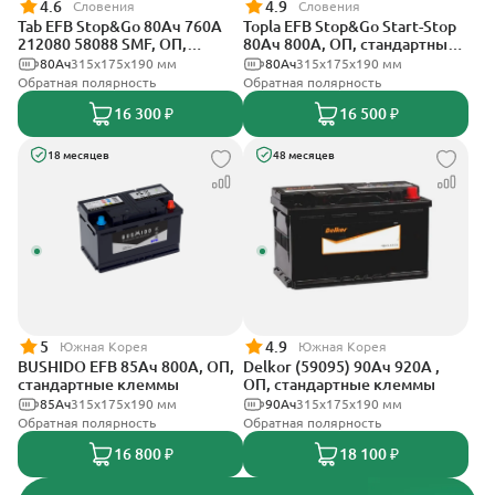
4.6
4.9
Словения
Словения
Tab EFB Stop&Go 80Ач 760А
Topla EFB Stop&Go Start-Stop
212080 58088 SMF, ОП,
80Ач 800А, ОП, стандартные
стандартные клеммы
клеммы
80Ач
315x175x190 мм
80Ач
315x175x190 мм
Обратная полярность
Обратная полярность
16 300 ₽
16 500 ₽
18 месяцев
48 месяцев
5
4.9
Южная Корея
Южная Корея
BUSHIDO EFB 85Ач 800А, ОП,
Delkor (59095) 90Ач 920А ,
стандартные клеммы
ОП, стандартные клеммы
85Ач
315x175x190 мм
90Ач
315x175x190 мм
Обратная полярность
Обратная полярность
16 800 ₽
18 100 ₽