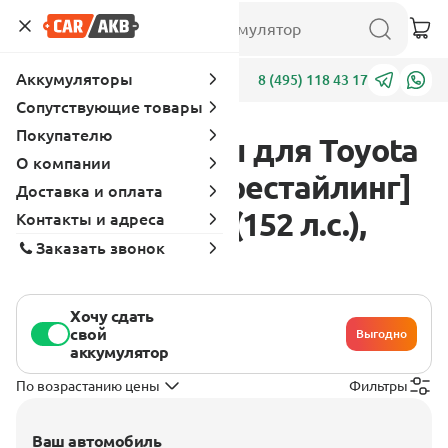
Аккумуляторы
Адреса
8 (495) 118 43 17
Сопутствующие товары
Покупателю
Аккумуляторы для Toyota
О компании
Supra Mark II [рестайлинг]
Доставка и оплата
1984 - 1986 2.8 (152 л.с.),
Контакты и адреса
Заказать звонок
бензин
Хочу сдать
свой
Выгодно
аккумулятор
По возрастанию цены
Фильтры
Ваш автомобиль