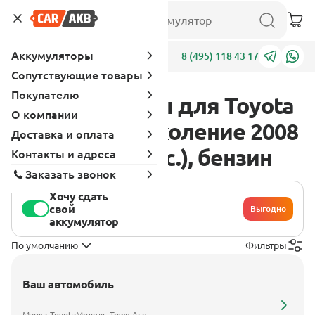
Аккумуляторы
Адреса
8 (495) 118 43 17
Сопутствующие товары
Покупателю
Аккумуляторы для Toyota
О компании
Town Ace 4 поколение 2008
Доставка и оплата
- 2020 1.5 (97 л.с.), бензин
Контакты и адреса
Заказать звонок
Хочу сдать
свой
Выгодно
аккумулятор
По умолчанию
Фильтры
Ваш автомобиль
Марка
Toyota
Модель
Town Ace