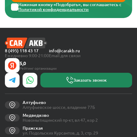
Нажимая кнопку «Подобрать», вы соглашаетесь с
Политикой конфиденциальности
8 (495) 118 43 17
info@carakb.ru
Ежедневно 9:00-21:00
Email для связи
5,0
Рейтинг организации
Заказать звонок
Алтуфьево
Алтуфьевское шоссе, владение 77Б
Медведково
Новомытищинский пр-кт, вл 47, кор 2
Пражская
ул. Подольских Курсантов, д. 3, стр. 29