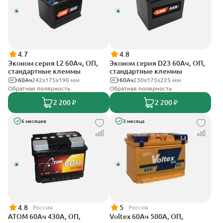
4.7
4.8
Эконом серия L2 60Ач, ОП,
Эконом серия D23 60Ач, ОП,
стандартные клеммы
стандартные клеммы
60Ач
242х175х190 мм
60Ач
230x175x225 мм
Обратная полярность
Обратная полярность
2 200 ₽
2 200 ₽
6 месяцев
3 месяца
4.8
5
Россия
Россия
АТОМ 60Ач 430А, ОП,
Voltex 60Ач 500А, ОП,