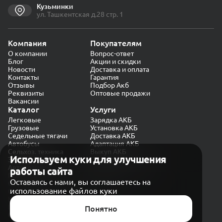
Кузьминки
ул. Ташкентская д.28 стр. 1
Компания
Покупателям
О компании
Вопрос-ответ
Блог
Акции и скидки
Новости
Доставка и оплата
Контакты
Гарантия
Отзывы
Подбор Акб
Реквизиты
Оптовые продажи
Вакансии
Каталог
Услуги
Легковые
Зарядка АКБ
Грузовые
Установка АКБ
Седельные тягачи
Доставка АКБ
Автобусы
Адаптация АКБ
Сельхоз. техника
Выкуп АКБ
Используем куки для улучшения
Экскаваторы
Проверка генератора
Автокраны
работы сайта
Политика конфиденциальности
Оставаясь с нами, вы соглашаетесь на
Обработка персональных данных
использование файлов куки
Согласие на обработку в «Яндекс.Метрика»
Карта сайта
Публичная оферта
Понятно
© CARAKB 2026. Все права защищены