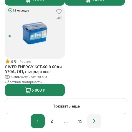
12 месяцев
4.9
Россия
GIVER ENERGY 6СТ-60.0 60Ач
570А, ОП, стандартные
клеммы
60Ач
242х175х190 мм
Обратная полярность
5 000 ₽
Показать ещё
1
2
...
19