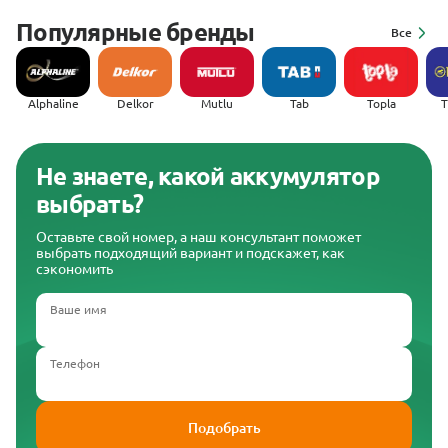
Популярные бренды
Все
Alphaline
Delkor
Mutlu
Tab
Topla
(
Не знаете, какой аккумулятор
выбрать?
Оставьте свой номер, а наш консультант поможет
выбрать подходящий вариант и подскажет, как
сэкономить
Ваше имя
Телефон
Подобрать