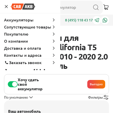
Аккумуляторы
Адреса
8 (495) 118 43 17
Сопутствующие товары
Покупателю
Аккумуляторы для
О компании
Volkswagen California T5
Доставка и оплата
[рестайлинг] 2010 - 2020 2.0
Контакты и адреса
Заказать звонок
(140 л.с.), дизель
Хочу сдать
свой
Выгодно
аккумулятор
По умолчанию
Фильтры
Ваш автомобиль