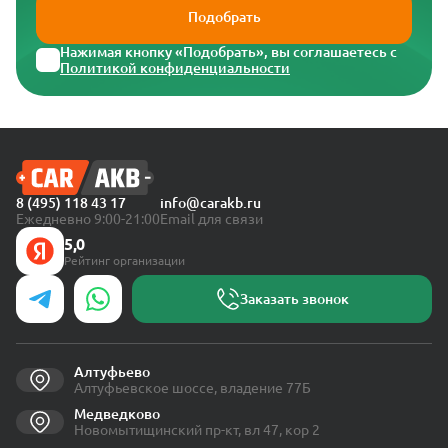
Подобрать
Нажимая кнопку «Подобрать», вы соглашаетесь с
Политикой конфиденциальности
8 (495) 118 43 17
info@carakb.ru
Ежедневно 9:00-21:00
Email для связи
5,0
Рейтинг организации
Заказать звонок
Алтуфьево
Алтуфьевское шоссе, владение 77Б
Медведково
Новомытищинский пр-кт, вл 47, кор 2