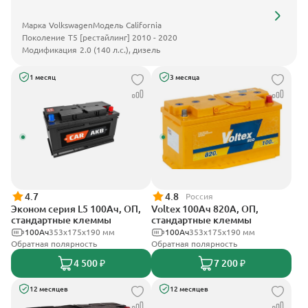
Марка
Volkswagen
Модель
California
Поколение
T5 [рестайлинг] 2010 - 2020
Модификация
2.0 (140 л.с.), дизель
1 месяц
3 месяца
4.7
4.8
Россия
Эконом серия L5 100Ач, ОП,
Voltex 100Ач 820А, ОП,
стандартные клеммы
стандартные клеммы
100Ач
353х175х190 мм
100Ач
353х175х190 мм
Обратная полярность
Обратная полярность
4 500 ₽
7 200 ₽
12 месяцев
12 месяцев