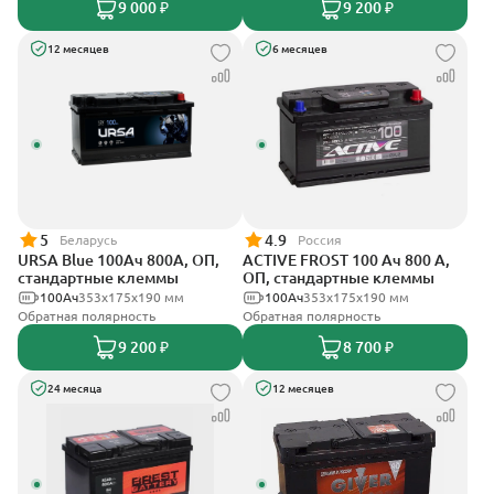
9 000 ₽
9 200 ₽
12 месяцев
6 месяцев
5
4.9
Беларусь
Россия
URSA Blue 100Ач 800А, ОП,
ACTIVE FROST 100 Ач 800 А,
стандартные клеммы
ОП, стандартные клеммы
100Ач
353х175х190 мм
100Ач
353х175х190 мм
Обратная полярность
Обратная полярность
9 200 ₽
8 700 ₽
24 месяца
12 месяцев