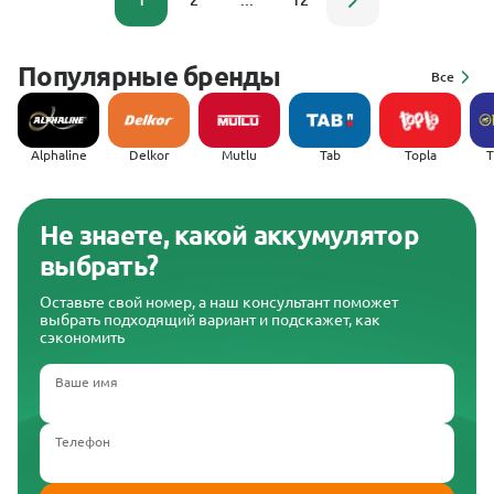
1
2
...
12
Популярные бренды
Все
Alphaline
Delkor
Mutlu
Tab
Topla
(
Не знаете, какой аккумулятор
выбрать?
Оставьте свой номер, а наш консультант поможет
выбрать подходящий вариант и подскажет, как
сэкономить
Ваше имя
Телефон