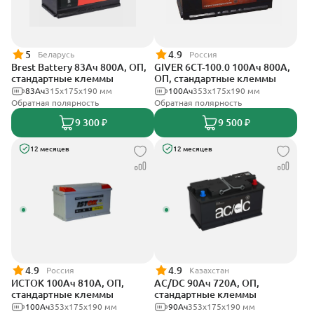
5
4.9
Беларусь
Россия
Brest Battery 83Ач 800А, ОП,
GIVER 6CT-100.0 100Ач 800А,
стандартные клеммы
ОП, стандартные клеммы
83Ач
315x175x190 мм
100Ач
353х175х190 мм
Обратная полярность
Обратная полярность
9 300 ₽
9 500 ₽
12 месяцев
12 месяцев
4.9
4.9
Россия
Казахстан
ИСТОК 100Ач 810А, ОП,
AC/DC 90Ач 720А, ОП,
стандартные клеммы
стандартные клеммы
100Ач
353х175х190 мм
90Ач
353х175х190 мм