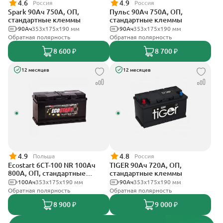
4.6
4.9
Россия
Россия
Spark 90Ач 750А, ОП,
Пульс 90Ач 750А, ОП,
стандартные клеммы
стандартные клеммы
90Ач
353х175х190 мм
90Ач
353x175x190 мм
Обратная полярность
Обратная полярность
8 600 ₽
8 700 ₽
12 месяцев
12 месяцев
4.9
4.8
Польша
Россия
Ecostart 6CT-100 NR 100Ач
TIGER 90Ач 720А, ОП,
800А, ОП, стандартные
стандартные клеммы
клеммы
100Ач
353x175x190 мм
90Ач
353х175х190 мм
Обратная полярность
Обратная полярность
8 900 ₽
9 000 ₽