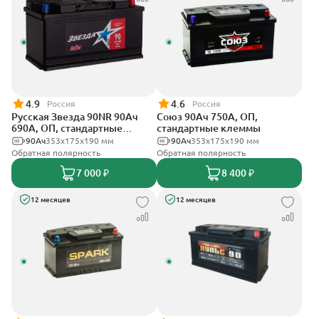
4.9
4.6
Россия
Россия
Русская Звезда 90NR 90Ач
Союз 90Ач 750А, ОП,
690А, ОП, стандартные
стандартные клеммы
клеммы
90Ач
353x175x190 мм
90Ач
353x175x190 мм
Обратная полярность
Обратная полярность
7 000 ₽
8 400 ₽
12 месяцев
12 месяцев