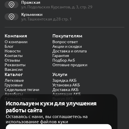
Пражская
ул. Подольских Курсантов, д. 3, стр. 29
Кузьминки
ул. Ташкентская д.28 стр. 1
Компания
Покупателям
О компании
Вопрос-ответ
Блог
Акции и скидки
Новости
Доставка и оплата
Контакты
Гарантия
Отзывы
Подбор Акб
Реквизиты
Оптовые продажи
Вакансии
Каталог
Услуги
Легковые
Зарядка АКБ
Грузовые
Установка АКБ
Седельные тягачи
Доставка АКБ
Автобусы
Адаптация АКБ
Сельхоз. техника
Выкуп АКБ
Используем куки для улучшения
Экскаваторы
Проверка генератора
Автокраны
работы сайта
Политика конфиденциальности
Оставаясь с нами, вы соглашаетесь на
Обработка персональных данных
использование файлов куки
Согласие на обработку в «Яндекс.Метрика»
Карта сайта