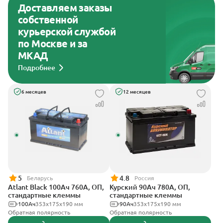
Доставляем заказы
собственной
курьерской службой
по Москве и за
МКАД
Подробнее
6 месяцев
12 месяцев
5
4.8
Беларусь
Россия
Atlant Black 100Ач 760А, ОП,
Курский 90Ач 780А, ОП,
стандартные клеммы
стандартные клеммы
100Ач
353х175х190 мм
90Ач
353x175x190 мм
Обратная полярность
Обратная полярность