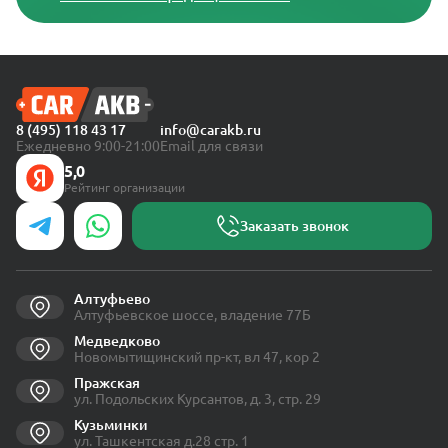
8 (495) 118 43 17
info@carakb.ru
Ежедневно 9:00-21:00
Email для связи
5,0
Рейтинг организации
Заказать звонок
Алтуфьево
Алтуфьевское шоссе, владение 77Б
Медведково
Новомытищинский пр-кт, вл 47, кор 2
Пражская
ул. Подольских Курсантов, д. 3, стр. 29
Кузьминки
ул. Ташкентская д.28 стр. 1