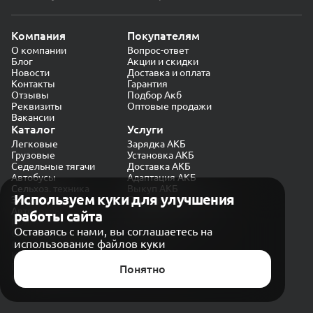
Компания
Покупателям
О компании
Вопрос-ответ
Блог
Акции и скидки
Новости
Доставка и оплата
Контакты
Гарантия
Отзывы
Подбор Акб
Реквизиты
Оптовые продажи
Вакансии
Каталог
Услуги
Легковые
Зарядка АКБ
Грузовые
Установка АКБ
Седельные тягачи
Доставка АКБ
Автобусы
Адаптация АКБ
Сельхоз. техника
Выкуп АКБ
Используем куки для улучшения
Экскаваторы
Проверка генератора
Автокраны
работы сайта
Политика конфиденциальности
Оставаясь с нами, вы соглашаетесь на
Обработка персональных данных
использование файлов куки
Согласие на обработку в «Яндекс.Метрика»
Карта сайта
Публичная оферта
Понятно
© CARAKB 2026. Все права защищены