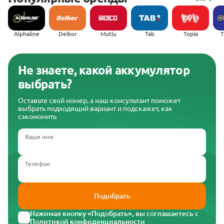
Alphaline
Delkor
Mutlu
Tab
Topla
(
Не знаете, какой аккумулятор
выбрать?
Оставьте свой номер, а наш консультант поможет
выбрать подходящий вариант и подскажет, как
сэкономить
Ваше имя
Телефон
Подобрать
Нажимая кнопку «Подобрать», вы соглашаетесь с
Политикой конфиденциальности