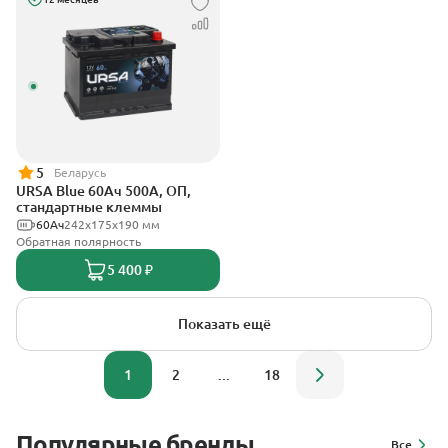
5
Беларусь
URSA Blue 60Ач 500А, ОП,
стандартные клеммы
60Ач
242х175х190 мм
Обратная полярность
5 400 ₽
Показать ещё
1
2
...
18
Популярные бренды
Все