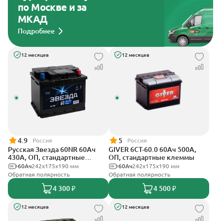
по Москве и за
МКАД
Подробнее
12 месяцев
12 месяцев
4.9
5
Россия
Россия
Русская Звезда 60NR 60Ач
GIVER 6СТ-60.0 60Ач 500А,
430А, ОП, стандартные
ОП, стандартные клеммы
клеммы
60Ач
242x175x190 мм
60Ач
242х175х190 мм
Обратная полярность
Обратная полярность
4 300 ₽
4 500 ₽
12 месяцев
12 месяцев