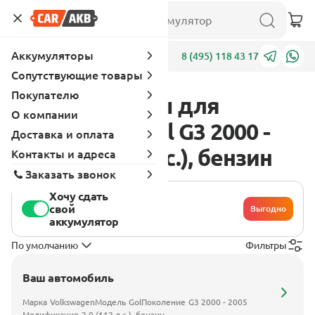
Аккумуляторы
Адреса
8 (495) 118 43 17
Сопутствующие товары
Покупателю
Аккумуляторы для
О компании
Volkswagen Gol G3 2000 -
Доставка и оплата
2005 2.0 (112 л.с.), бензин
Контакты и адреса
Заказать звонок
Хочу сдать
свой
Выгодно
аккумулятор
По умолчанию
Фильтры
Ваш автомобиль
Марка
Volkswagen
Модель
Gol
Поколение
G3 2000 - 2005
Модификация
2.0 (112 л.с.), бензин