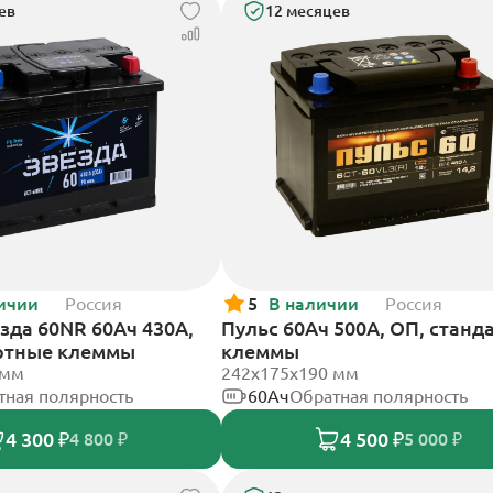
ев
12 месяцев
ичии
Россия
5
В наличии
Россия
зда 60NR 60Ач 430А,
Пульс 60Ач 500А, ОП, станд
ртные клеммы
клеммы
 мм
242x175x190 мм
тная полярность
60Ач
Обратная полярность
4 300 ₽
4 500 ₽
4 800 ₽
5 000 ₽