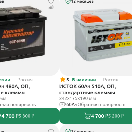
ев
12 месяцев
ичии
Россия
5
В наличии
Россия
ч 480А, ОП,
ИСТОК 60Ач 510А, ОП,
ые клеммы
стандартные клеммы
 мм
242x175x190 мм
тная полярность
60Ач
Обратная полярность
4 700 ₽
4 700 ₽
5 300 ₽
5 200 ₽
ев
12 месяцев