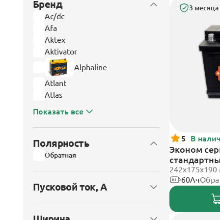
Бренд
3 месяца
Ac/dc
Afa
Aktex
Aktivator
Alphaline
Atlant
Atlas
Показать все
5
В нали
Полярность
Эконом сери
Обратная
стандартн
242х175х190
60Ач
Обра
Пусковой ток, А
Ширина