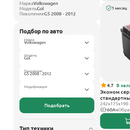
Марка
Volkswagen
Модель
Gol
1 месяц
Поколение
G5 2008 - 2012
Подбор по авто
Марка
Модель
Поколение
4.7
В нал
Модификация
Эконом сери
стандартн
242х175х190
Подобрать
60Ач
Обра
Тип техники