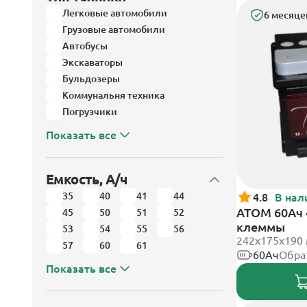
Легковые автомобили
6 месяце
Грузовые автомобили
Автобусы
Экскаваторы
Бульдозеры
Коммунальня техника
Погрузчики
Показать все
Емкость, А/ч
35
40
41
44
4.8
В нал
АТОМ 60Ач 
45
50
51
52
клеммы
53
54
55
56
242х175х190
57
60
61
60Ач
Обра
Показать все