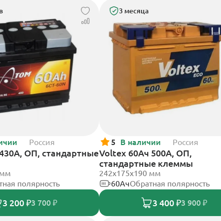
в
3 месяца
ичии
Россия
5
В наличии
Россия
430А, ОП, стандартные
Voltex 60Ач 500А, ОП,
стандартные клеммы
 мм
242х175х190 мм
тная полярность
60Ач
Обратная полярность
3 200 ₽
3 400 ₽
3 700 ₽
3 900 ₽