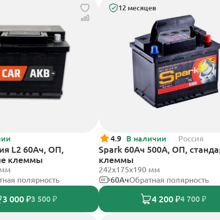
12 месяцев
чии
4.9
В наличии
Россия
я L2 60Ач, ОП,
Spark 60Ач 500А, ОП, станд
ые клеммы
клеммы
 мм
242х175х190 мм
тная полярность
60Ач
Обратная полярность
3 000 ₽
4 200 ₽
3 500 ₽
4 700 ₽