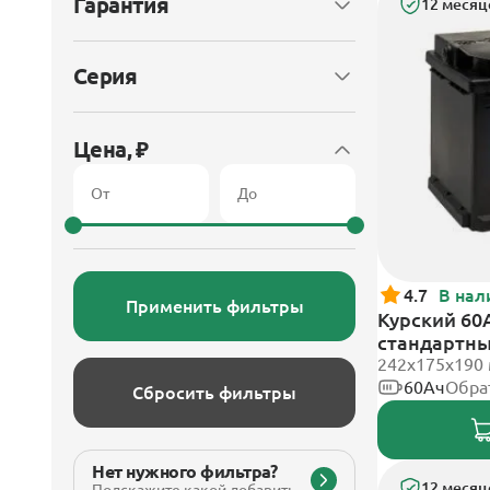
Гарантия
12 месяц
Серия
Цена, ₽
4.7
В нал
Применить фильтры
Курский 60А
стандартн
242x175x190
60Ач
Обра
Сбросить фильтры
Нет нужного фильтра?
12 месяц