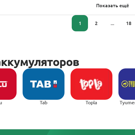
Показать ещё
1
2
...
18
u
Tab
Topla
Tyume