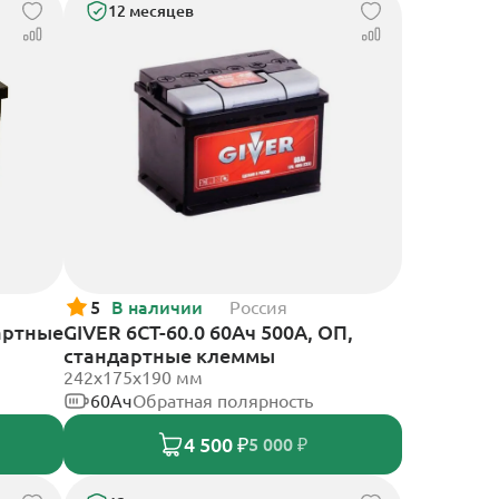
12 месяцев
5
В наличии
Россия
артные
GIVER 6СТ-60.0 60Ач 500А, ОП,
стандартные клеммы
242х175х190 мм
60Ач
Обратная полярность
4 500 ₽
5 000 ₽