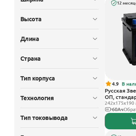
12 месяц
Высота
Длина
Страна
Тип корпуса
4.9
В нал
Русская Зве
ОП, станда
Технология
242x175x190
60Ач
Обра
Тип токовывода