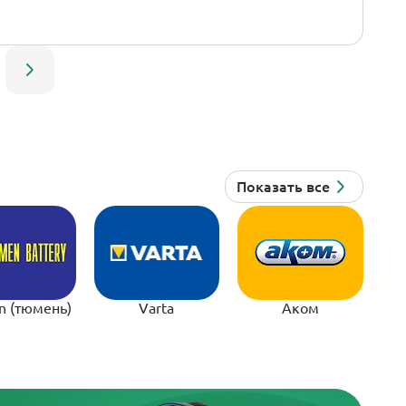
n (тюмень)
Varta
Аком