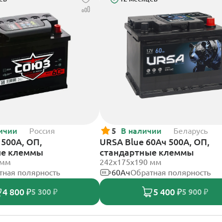
ичии
Россия
5
В наличии
Беларусь
500А, ОП,
URSA Blue 60Ач 500А, ОП,
ые клеммы
стандартные клеммы
 мм
242х175х190 мм
тная полярность
60Ач
Обратная полярность
4 800 ₽
5 400 ₽
5 300 ₽
5 900 ₽