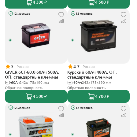
4 300 ₽
4 500 ₽
12 месяцев
12 месяцев
5
4.7
Россия
Россия
GIVER 6СТ-60.0 60Ач 500А,
Курский 60Ач 480А, ОП,
ОП, стандартные клеммы
стандартные клеммы
60Ач
242х175х190 мм
60Ач
242x175x190 мм
Обратная полярность
Обратная полярность
4 500 ₽
4 700 ₽
12 месяцев
12 месяцев