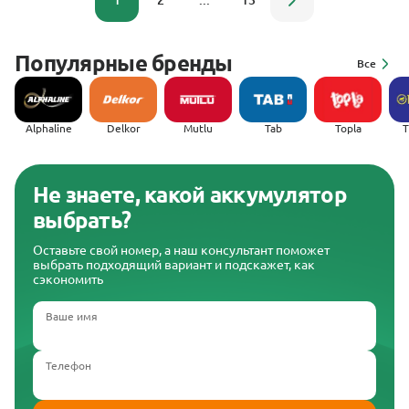
1
2
...
13
Популярные бренды
Все
Alphaline
Delkor
Mutlu
Tab
Topla
(
Не знаете, какой аккумулятор
выбрать?
Оставьте свой номер, а наш консультант поможет
выбрать подходящий вариант и подскажет, как
сэкономить
Ваше имя
Телефон