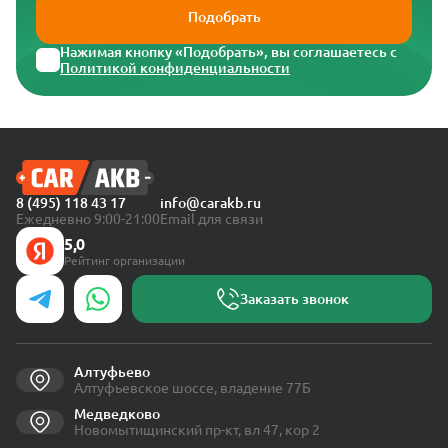
Подобрать
Нажимая кнопку «Подобрать», вы соглашаетесь с
Политикой конфиденциальности
8 (495) 118 43 17
info@carakb.ru
Ежедневно 9:00-21:00
Email для связи
5,0
Рейтинг организации
Заказать звонок
Алтуфьево
Алтуфьевское шоссе, владение 77Б
Медведково
Новомытищинский пр-кт, вл 47, кор 2