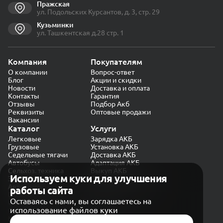
Пражская
ул. Подольских Курсантов, д. 3, стр. 29
Кузьминки
ул. Ташкентская д.28 стр. 1
Компания
Покупателям
О компании
Вопрос-ответ
Блог
Акции и скидки
Новости
Доставка и оплата
Контакты
Гарантия
Отзывы
Подбор Акб
Реквизиты
Оптовые продажи
Вакансии
Каталог
Услуги
Легковые
Зарядка АКБ
Грузовые
Установка АКБ
Седельные тягачи
Доставка АКБ
Автобусы
Адаптация АКБ
Сельхоз. техника
Выкуп АКБ
Используем куки для улучшения
Экскаваторы
Проверка генератора
Автокраны
работы сайта
Политика конфиденциальности
Оставаясь с нами, вы соглашаетесь на
Обработка персональных данных
использование файлов куки
Согласие на обработку в «Яндекс.Метрика»
Карта сайта