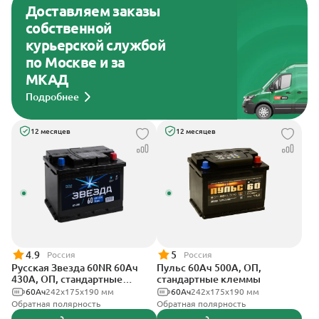
Доставляем заказы
собственной
курьерской службой
по Москве и за
МКАД
Подробнее
12 месяцев
12 месяцев
4.9
5
Россия
Россия
Русская Звезда 60NR 60Ач
Пульс 60Ач 500А, ОП,
430А, ОП, стандартные
стандартные клеммы
клеммы
60Ач
242x175x190 мм
60Ач
242x175x190 мм
Обратная полярность
Обратная полярность