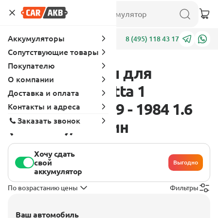
Аккумуляторы
Адреса
8 (495) 118 43 17
Сопутствующие товары
Покупателю
Аккумуляторы для
О компании
Volkswagen Jetta 1
Доставка и оплата
поколение 1979 - 1984 1.6
Контакты и адреса
Заказать звонок
(109 л.с.), бензин
Хочу сдать
свой
Выгодно
аккумулятор
По возрастанию цены
Фильтры
Ваш автомобиль