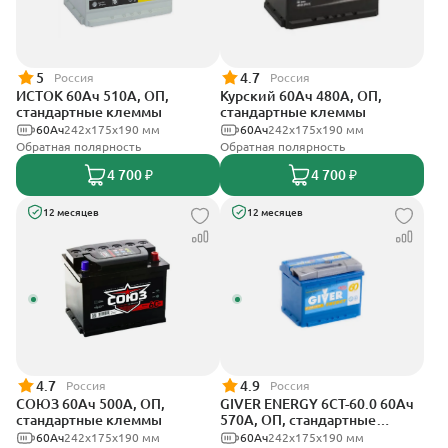
5
4.7
Россия
Россия
ИСТОК 60Ач 510А, ОП,
Курский 60Ач 480А, ОП,
стандартные клеммы
стандартные клеммы
60Ач
242x175x190 мм
60Ач
242x175x190 мм
Обратная полярность
Обратная полярность
4 700 ₽
4 700 ₽
12 месяцев
12 месяцев
4.7
4.9
Россия
Россия
СОЮЗ 60Ач 500А, ОП,
GIVER ENERGY 6СТ-60.0 60Ач
стандартные клеммы
570А, ОП, стандартные
клеммы
60Ач
242x175x190 мм
60Ач
242х175х190 мм