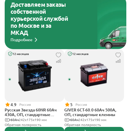
Доставляем заказы
собственной
курьерской службой
по Москве и за
МКАД
Подробнее
12 месяцев
12 месяцев
4.9
5
Россия
Россия
Русская Звезда 60NR 60Ач
GIVER 6СТ-60.0 60Ач 500А,
430А, ОП, стандартные
ОП, стандартные клеммы
клеммы
60Ач
242x175x190 мм
60Ач
242х175х190 мм
Обратная полярность
Обратная полярность