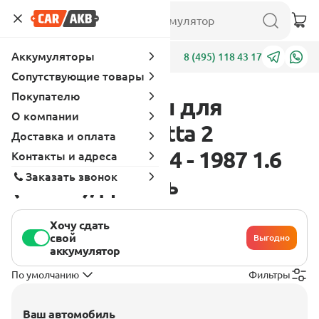
Аккумуляторы
Адреса
8 (495) 118 43 17
Сопутствующие товары
Покупателю
Аккумуляторы для
О компании
Volkswagen Jetta 2
Доставка и оплата
поколение 1984 - 1987 1.6
Контакты и адреса
Заказать звонок
(70 л.с.), дизель
Хочу сдать
свой
Выгодно
аккумулятор
По умолчанию
Фильтры
Ваш автомобиль