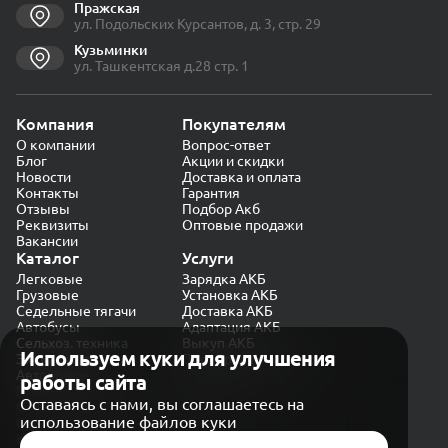
Пражская
ул. Подольских Курсантов, д. 3, стр. 29
Кузьминки
ул. Ташкентская д.28 стр. 1
Компания
Покупателям
О компании
Вопрос-ответ
Блог
Акции и скидки
Новости
Доставка и оплата
Контакты
Гарантия
Отзывы
Подбор Акб
Реквизиты
Оптовые продажи
Вакансии
Каталог
Услуги
Легковые
Зарядка АКБ
Грузовые
Установка АКБ
Седельные тягачи
Доставка АКБ
Автобусы
Адаптация АКБ
Сельхоз. техника
Выкуп АКБ
Используем куки для улучшения
Экскаваторы
Проверка генератора
Автокраны
работы сайта
Политика конфиденциальности
Оставаясь с нами, вы соглашаетесь на
Обработка персональных данных
использование файлов куки
Согласие на обработку в «Яндекс.Метрика»
Карта сайта