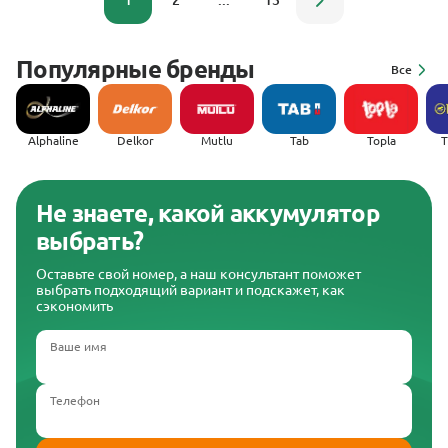
1
2
...
13
Популярные бренды
Все
Alphaline
Delkor
Mutlu
Tab
Topla
(
Не знаете, какой аккумулятор
выбрать?
Оставьте свой номер, а наш консультант поможет
выбрать подходящий вариант и подскажет, как
сэкономить
Ваше имя
Телефон