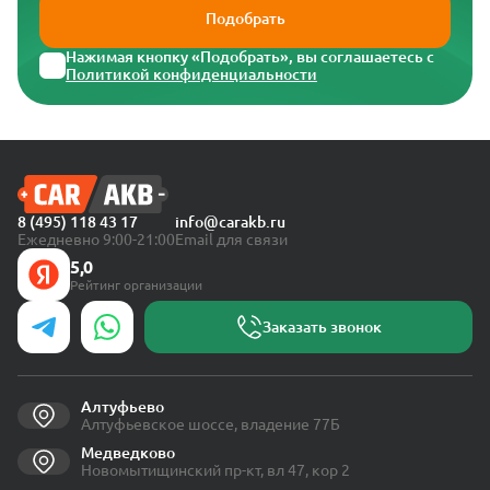
Подобрать
Нажимая кнопку «Подобрать», вы соглашаетесь с
Политикой конфиденциальности
8 (495) 118 43 17
info@carakb.ru
Ежедневно 9:00-21:00
Email для связи
5,0
Рейтинг организации
Заказать звонок
Алтуфьево
Алтуфьевское шоссе, владение 77Б
Медведково
Новомытищинский пр-кт, вл 47, кор 2