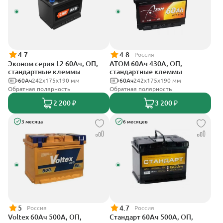
4.7
4.8
Россия
Эконом серия L2 60Ач, ОП,
АТОМ 60Ач 430А, ОП,
стандартные клеммы
стандартные клеммы
60Ач
242х175х190 мм
60Ач
242х175х190 мм
Обратная полярность
Обратная полярность
2 200 ₽
3 200 ₽
3 месяца
6 месяцев
5
4.7
Россия
Россия
Voltex 60Ач 500А, ОП,
Стандарт 60Ач 500А, ОП,