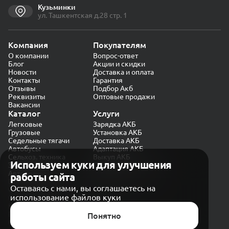
Кузьминки
ул. Ташкентская д.28 стр. 1
Компания
Покупателям
О компании
Вопрос-ответ
Блог
Акции и скидки
Новости
Доставка и оплата
Контакты
Гарантия
Отзывы
Подбор Акб
Реквизиты
Оптовые продажи
Вакансии
Каталог
Услуги
Легковые
Зарядка АКБ
Грузовые
Установка АКБ
Седельные тягачи
Доставка АКБ
Автобусы
Адаптация АКБ
Сельхоз. техника
Выкуп АКБ
Используем куки для улучшения
Экскаваторы
Проверка генератора
Автокраны
работы сайта
Политика конфиденциальности
Оставаясь с нами, вы соглашаетесь на
Обработка персональных данных
использование файлов куки
Согласие на обработку в «Яндекс.Метрика»
Карта сайта
Публичная оферта
Понятно
© CARAKB 2026. Все права защищены