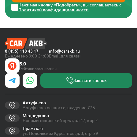
Нажимая кнопку «Подобрать», вы соглашаетесь с
Политикой конфиденциальности
8 (495) 118 43 17
info@carakb.ru
Ежедневно 9:00-21:00
Email для связи
5,0
Рейтинг организации
Заказать звонок
Алтуфьево
Алтуфьевское шоссе, владение 77Б
Медведково
Новомытищинский пр-кт, вл 47, кор 2
Пражская
ул. Подольских Курсантов, д. 3, стр. 29