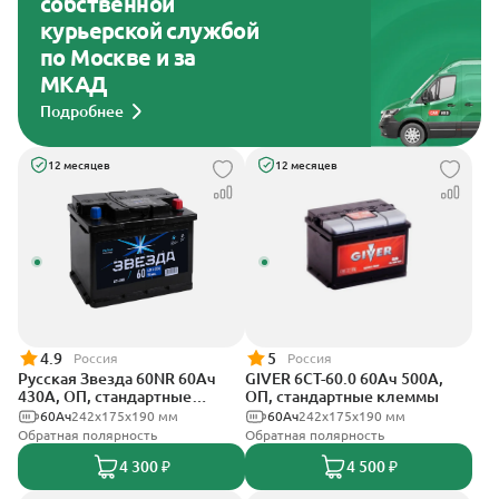
собственной
курьерской службой
по Москве и за
МКАД
Подробнее
12 месяцев
12 месяцев
4.9
5
Россия
Россия
Русская Звезда 60NR 60Ач
GIVER 6СТ-60.0 60Ач 500А,
430А, ОП, стандартные
ОП, стандартные клеммы
клеммы
60Ач
242x175x190 мм
60Ач
242х175х190 мм
Обратная полярность
Обратная полярность
4 300 ₽
4 500 ₽