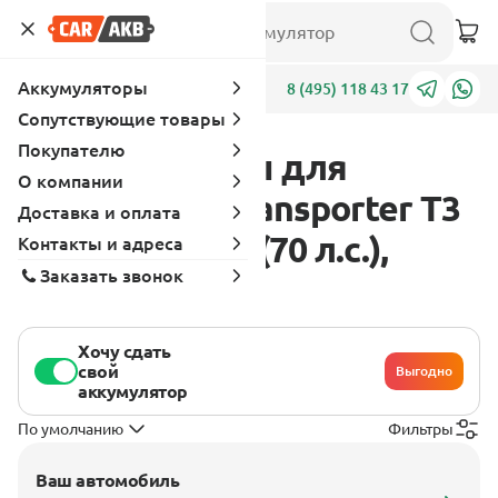
Аккумуляторы
Адреса
8 (495) 118 43 17
Сопутствующие товары
Покупателю
Аккумуляторы для
О компании
Volkswagen Transporter T3
Доставка и оплата
1979 - 1982 2.0 (70 л.с.),
Контакты и адреса
Заказать звонок
бензин
Хочу сдать
свой
Выгодно
аккумулятор
По умолчанию
Фильтры
Ваш автомобиль