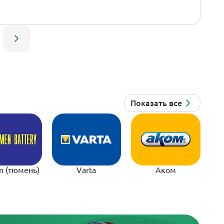
n (тюмень)
Varta
Аком