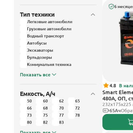
6 месяце
Тип техники
Легковые автомобили
Грузовые автомобили
Водный транспорт
Автобусы
Экскаваторы
Бульдозеры
Коммунальня техника
Показать все
4.8
В нал
Smart Eleme
Емкость, А/ч
480А, ОП, 
50
60
62
65
232х175х225
66
68
70
72
65Ач
Обра
73
75
77
78
80
82
83
Показать все