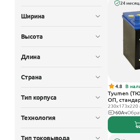
24 месяц
Ширина
Высота
Длина
Страна
4.8
В нал
Tyumen (ТЮ
Тип корпуса
ОП, станда
230х173х220
60Ач
Обра
Технология
Тип токовывода