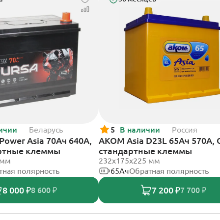
ичии
Беларусь
5
В наличии
Россия
Power Asia 70Ач 640А,
АКОМ Asia D23L 65Ач 570А, 
ртные клеммы
стандартные клеммы
 мм
232x175x225 мм
тная полярность
65Ач
Обратная полярность
8 000 ₽
7 200 ₽
8 600 ₽
7 700 ₽