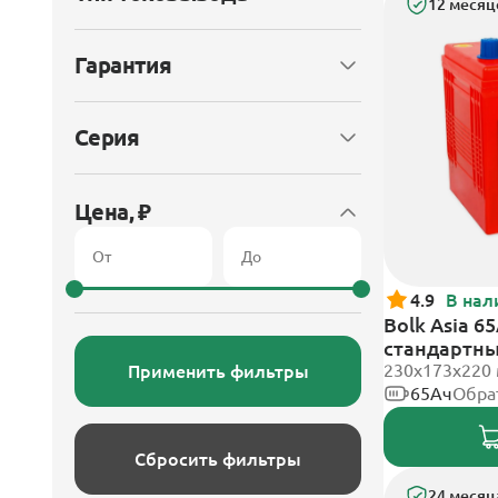
12 месяц
Гарантия
Серия
Цена, ₽
4.9
В нал
Bolk Asia 6
стандартн
230x173x220
Применить фильтры
65Ач
Обра
Сбросить фильтры
24 месяц