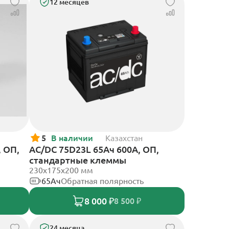
12 месяцев
5
В наличии
Казахстан
, ОП,
AC/DC 75D23L 65Ач 600А, ОП,
стандартные клеммы
230x175x200 мм
65Ач
Обратная полярность
8 000 ₽
8 500 ₽
24 месяца