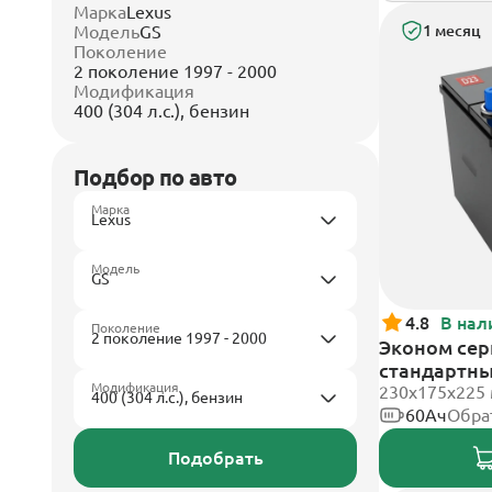
Марка
Lexus
Модель
GS
1 месяц
Поколение
2 поколение 1997 - 2000
Модификация
400 (304 л.с.), бензин
Подбор по авто
Марка
Модель
4.8
В нал
Поколение
Эконом сер
стандартн
Модификация
230x175x225
60Ач
Обра
Подобрать