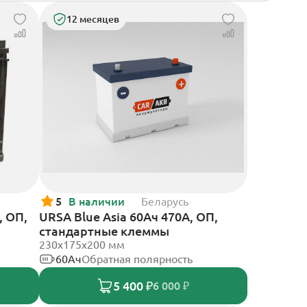
12 месяцев
5
В наличии
Беларусь
, ОП,
URSA Blue Asia 60Ач 470А, ОП,
стандартные клеммы
230x175x200 мм
60Ач
Обратная полярность
5 400 ₽
6 000 ₽