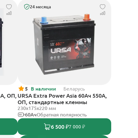
24 месяца
5
В наличии
Беларусь
 А, ОП,
URSA Extra Power Asia 60Ач 550А,
ОП, стандартные клеммы
230x175x220 мм
60Ач
Обратная полярность
6 500 ₽
7 000 ₽