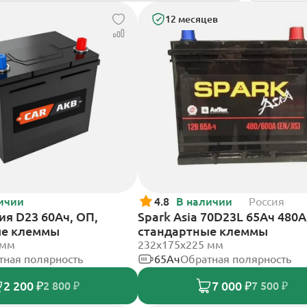
12 месяцев
ичии
4.8
В наличии
Россия
ия D23 60Ач, ОП,
Spark Asia 70D23L 65Ач 480А
ые клеммы
стандартные клеммы
 мм
232x175x225 мм
тная полярность
65Ач
Обратная полярность
2 200 ₽
7 000 ₽
2 800 ₽
7 500 ₽