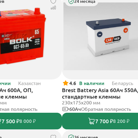
ев
24 месяца
ичии
Казахстан
4.6
В наличии
Беларусь
5Ач 600А, ОП,
Brest Battery Asia 60Ач 550А
ые клеммы
стандартные клеммы
 мм
230x175x200 мм
тная полярность
60Ач
Обратная полярность
7 500 ₽
7 700 ₽
8 000 ₽
8 200 ₽
а
36 месяцев