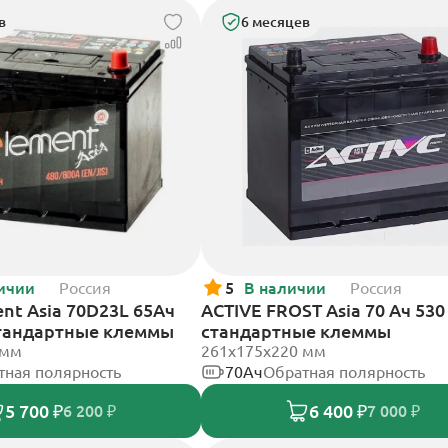
в
6 месяцев
ичии
Россия
5
В наличии
Россия
nt Asia 70D23L 65Ач
ACTIVE FROST Asia 70 Ач 530
стандартные клеммы
стандартные клеммы
 мм
261x175x220 мм
тная полярность
70Ач
Обратная полярность
5 700 ₽
6 400 ₽
6 200 ₽
7 000 ₽