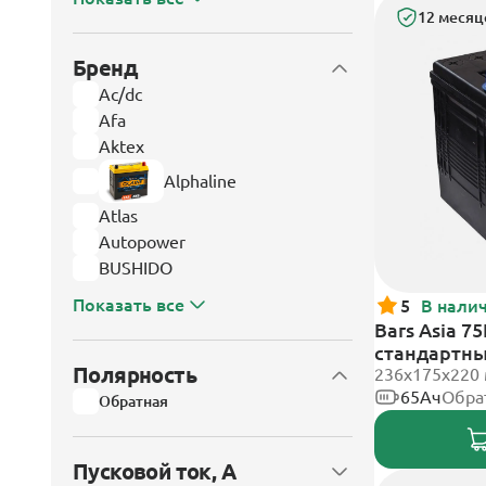
12 месяц
Бренд
Ac/dc
Afa
Aktex
Alphaline
Atlas
Autopower
BUSHIDO
Показать все
5
В нали
Bars Asia 7
стандартн
Полярность
236х175х220
65Ач
Обра
Обратная
Пусковой ток, А