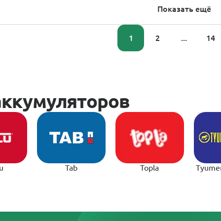
Показать ещё
1
2
...
14
u
Tab
Topla
Tyume