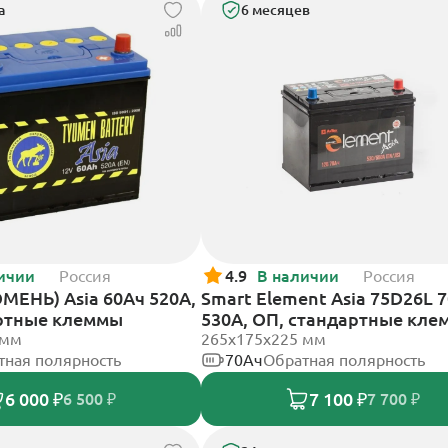
а
6 месяцев
ичии
Россия
4.9
В наличии
Россия
МЕНЬ) Asia 60Ач 520А,
Smart Element Asia 75D26L 
ртные клеммы
530А, ОП, стандартные кл
 мм
265x175x225 мм
тная полярность
70Ач
Обратная полярность
6 000 ₽
7 100 ₽
6 500 ₽
7 700 ₽