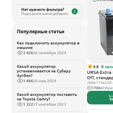
Нет нужного фильтра?
Подскажите какой добавить
Популярные статьи
Как подключить аккумулятор в
машине
3 426
26 сентября 2024
Какой аккумулятор
4.8
В нал
устанавливается на Субару
URSA Extra 
Аутбек?
ОП, станда
1 466
26 мая 2024
260x173x220
70Ач
Обра
Какой аккумулятор поставить
на Toyota Camry?
1 322
27 сентября 2023