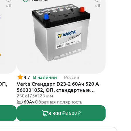
4.7
В наличии
Россия
ОП,
Varta Стандарт D23-2 60Ач 520 A
560301052, ОП, стандартные
клеммы
230х175х223 мм
60Ач
Обратная полярность
8 300 ₽
8 800 ₽