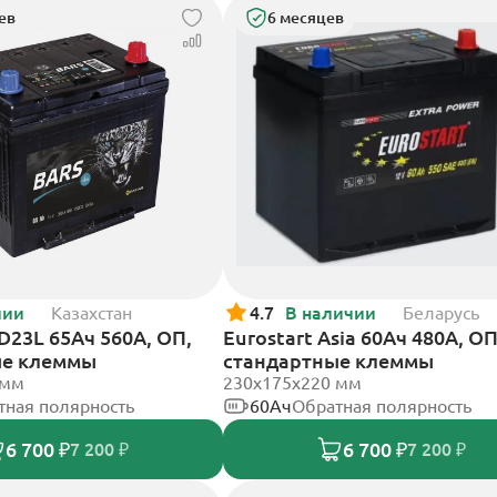
ев
6 месяцев
чии
Казахстан
4.7
В наличии
Беларусь
5D23L 65Ач 560А, ОП,
Eurostart Asia 60Ач 480А, ОП
ые клеммы
стандартные клеммы
 мм
230x175x220 мм
тная полярность
60Ач
Обратная полярность
6 700 ₽
6 700 ₽
7 200 ₽
7 200 ₽