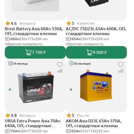
4.6
5
Беларусь
Казахстан
Brest Battery Asia 60Ач 550А,
AC/DC 75D23L 65Ач 600А, ОП,
ОП, стандартные клеммы
стандартные клеммы
60Ач
230x175x200 мм
65Ач
230x175x200 мм
Обратная полярность
Обратная полярность
7 700 ₽
8 000 ₽
24 месяца
36 месяцев
4.8
5
Беларусь
Россия
URSA Extra Power Asia 70Ач
АКОМ Asia D23L 65Ач 570А,
640А, ОП, стандартные
ОП, стандартные клеммы
клеммы
70Ач
260x173x220 мм
65Ач
232x175x225 мм