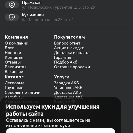
Пражская
ул. Подольских Курсантов, д. 3, стр. 29
Кузьминки
ул. Ташкентская д.28 стр. 1
Компания
Покупателям
О компании
Вопрос-ответ
Блог
Акции и скидки
Новости
Доставка и оплата
Контакты
Гарантия
Отзывы
Подбор Акб
Реквизиты
Оптовые продажи
Вакансии
Каталог
Услуги
Легковые
Зарядка АКБ
Грузовые
Установка АКБ
Седельные тягачи
Доставка АКБ
Автобусы
Адаптация АКБ
Сельхоз. техника
Выкуп АКБ
Используем куки для улучшения
Экскаваторы
Проверка генератора
Автокраны
работы сайта
Политика конфиденциальности
Оставаясь с нами, вы соглашаетесь на
Обработка персональных данных
использование файлов куки
Согласие на обработку в «Яндекс.Метрика»
Карта сайта