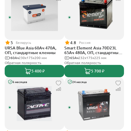
5
4.8
Беларусь
Россия
URSA Blue Asia 60Ач 470А,
Smart Element Asia 70D23L
ОП, стандартные клеммы
65Ач 480А, ОП, стандартные
клеммы
60Ач
230x175x200 мм
65Ач
232х175х225 мм
Обратная полярность
Обратная полярность
5 400 ₽
5 700 ₽
6 месяцев
24 месяца