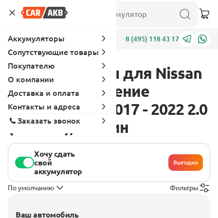
Аккумуляторы
Адреса
8 (495) 118 43 17
Сопутствующие товары
Покупателю
Аккумуляторы для Nissan
О компании
NV350 1 поколение
Доставка и оплата
[рестайлинг] 2017 - 2022 2.0
Контакты и адреса
Заказать звонок
(130 л.с.), бензин
Хочу сдать
свой
Выгодно
аккумулятор
По умолчанию
Фильтры
Ваш автомобиль