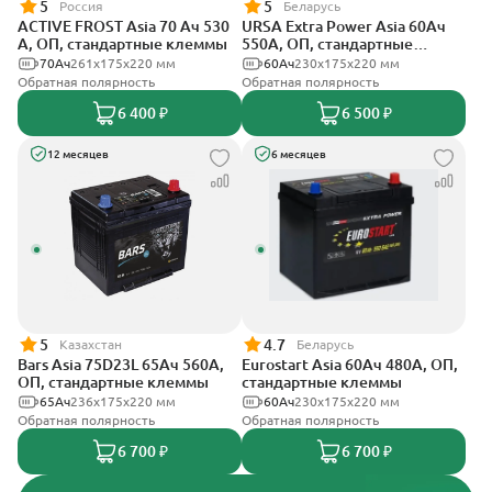
5
5
Россия
Беларусь
ACTIVE FROST Asia 70 Ач 530
URSA Extra Power Asia 60Ач
А, ОП, стандартные клеммы
550А, ОП, стандартные
клеммы
70Ач
261x175x220 мм
60Ач
230x175x220 мм
Обратная полярность
Обратная полярность
6 400 ₽
6 500 ₽
12 месяцев
6 месяцев
5
4.7
Казахстан
Беларусь
Bars Asia 75D23L 65Ач 560А,
Eurostart Asia 60Ач 480А, ОП,
ОП, стандартные клеммы
стандартные клеммы
65Ач
236х175х220 мм
60Ач
230x175x220 мм
Обратная полярность
Обратная полярность
6 700 ₽
6 700 ₽