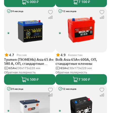
6 000 ₽
7 100 ₽
24 месяца
12 месяцев
4.7
4.9
Россия
Казахстан
Tyumen (ТЮМЕНЬ) Asia 65 Ач
Bolk Asia 65Ач 600А, ОП,
580 А, ОП, стандартные
стандартные клеммы
клеммы
65Ач
230x175x220 мм
65Ач
230x173x220 мм
Обратная полярность
Обратная полярность
6 500 ₽
7 500 ₽
24 месяца
12 месяцев