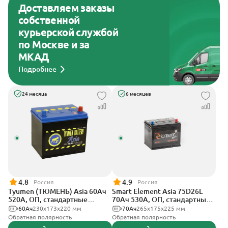
Доставляем заказы
собственной
курьерской службой
по Москве и за
МКАД
Подробнее
24 месяца
6 месяцев
4.8
4.9
Россия
Россия
Tyumen (ТЮМЕНЬ) Asia 60Ач
Smart Element Asia 75D26L
520А, ОП, стандартные
70Ач 530А, ОП, стандартные
клеммы
клеммы
60Ач
230х173х220 мм
70Ач
265x175x225 мм
Обратная полярность
Обратная полярность