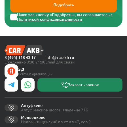
Подобрать
Нажимая кнопку «Подобрать», вы соглашаетесь с
Политикой конфиденциальности
8 (495) 118 43 17
info@carakb.ru
Ежедневно 9:00-21:00
Email для связи
5,0
Рейтинг организации
Заказать звонок
Алтуфьево
Алтуфьевское шоссе, владение 77Б
Медведково
Новомытищинский пр-кт, вл 47, кор 2