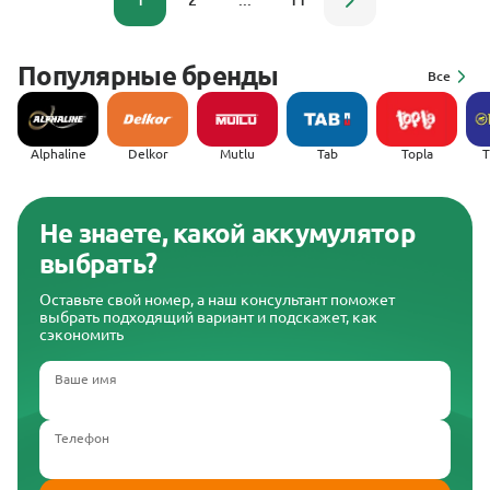
1
2
...
11
Популярные бренды
Все
Alphaline
Delkor
Mutlu
Tab
Topla
(
Не знаете, какой аккумулятор
выбрать?
Оставьте свой номер, а наш консультант поможет
выбрать подходящий вариант и подскажет, как
сэкономить
Ваше имя
Телефон