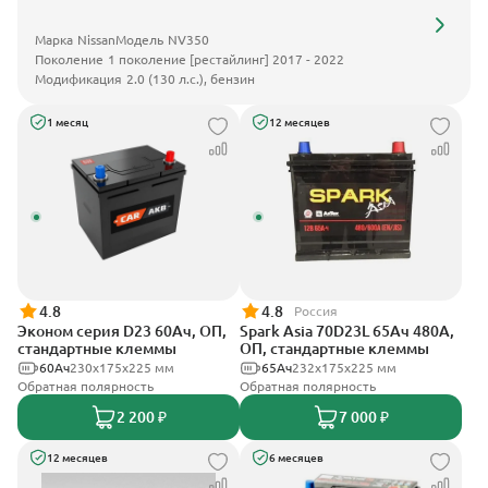
Марка
Nissan
Модель
NV350
Поколение
1 поколение [рестайлинг] 2017 - 2022
Модификация
2.0 (130 л.с.), бензин
1 месяц
12 месяцев
4.8
4.8
Россия
Эконом серия D23 60Ач, ОП,
Spark Asia 70D23L 65Ач 480А,
стандартные клеммы
ОП, стандартные клеммы
60Ач
230x175x225 мм
65Ач
232x175x225 мм
Обратная полярность
Обратная полярность
2 200 ₽
7 000 ₽
12 месяцев
6 месяцев