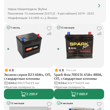
Марка
Nissan
Модель
Skyline
Поколение
13 поколение (V37) [2 - й рестайлинг] 2019 - 2022
Модификация
3.0 (405 л.с.), бензин
1 месяц
12 месяцев
4.8
4.8
Россия
Эконом серия D23 60Ач, ОП,
Spark Asia 70D23L 65Ач 480А,
стандартные клеммы
ОП, стандартные клеммы
60Ач
230x175x225 мм
65Ач
232x175x225 мм
Обратная полярность
Обратная полярность
2 200 ₽
7 000 ₽
12 месяцев
6 месяцев