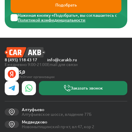
Подобрать
Нажимая кнопку «Подобрать», вы соглашаетесь с
Политикой конфиденциальности
8 (495) 118 43 17
info@carakb.ru
Ежедневно 9:00-21:00
Email для связи
5,0
Рейтинг организации
Заказать звонок
Алтуфьево
Алтуфьевское шоссе, владение 77Б
Медведково
Новомытищинский пр-кт, вл 47, кор 2