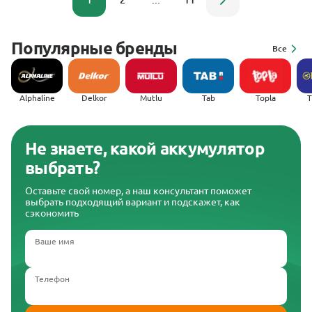
1
2
...
11
Популярные бренды
Все
Alphaline
Delkor
Mutlu
Tab
Topla
(
Не знаете, какой аккумулятор
выбрать?
Оставьте свой номер, а наш консультант поможет
выбрать подходящий вариант и подскажет, как
сэкономить
Ваше имя
Телефон