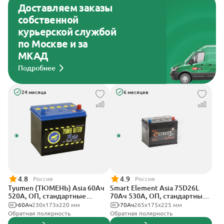
Доставляем заказы
собственной
курьерской службой
по Москве и за
МКАД
Подробнее
24 месяца
6 месяцев
4.8
4.9
Россия
Россия
Tyumen (ТЮМЕНЬ) Asia 60Ач
Smart Element Asia 75D26L
520А, ОП, стандартные
70Ач 530А, ОП, стандартные
клеммы
клеммы
60Ач
230х173х220 мм
70Ач
265x175x225 мм
Обратная полярность
Обратная полярность