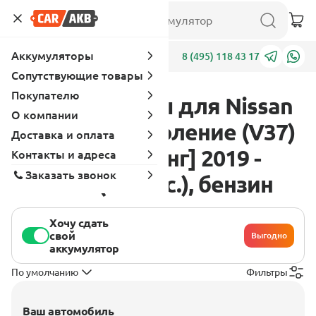
Аккумуляторы
Адреса
8 (495) 118 43 17
Сопутствующие товары
Покупателю
Аккумуляторы для Nissan
О компании
Skyline 13 поколение (V37)
Доставка и оплата
[2 - й рестайлинг] 2019 -
Контакты и адреса
Заказать звонок
2022 3.0 (405 л.с.), бензин
Хочу сдать
свой
Выгодно
аккумулятор
По умолчанию
Фильтры
Ваш автомобиль