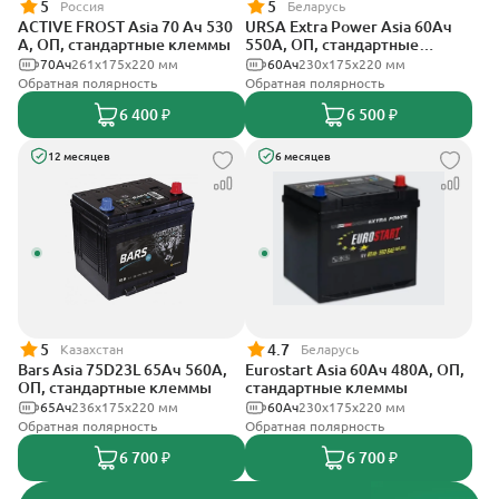
5
5
Россия
Беларусь
ACTIVE FROST Asia 70 Ач 530
URSA Extra Power Asia 60Ач
А, ОП, стандартные клеммы
550А, ОП, стандартные
клеммы
70Ач
261x175x220 мм
60Ач
230x175x220 мм
Обратная полярность
Обратная полярность
6 400 ₽
6 500 ₽
12 месяцев
6 месяцев
5
4.7
Казахстан
Беларусь
Bars Asia 75D23L 65Ач 560А,
Eurostart Asia 60Ач 480А, ОП,
ОП, стандартные клеммы
стандартные клеммы
65Ач
236х175х220 мм
60Ач
230x175x220 мм
Обратная полярность
Обратная полярность
6 700 ₽
6 700 ₽