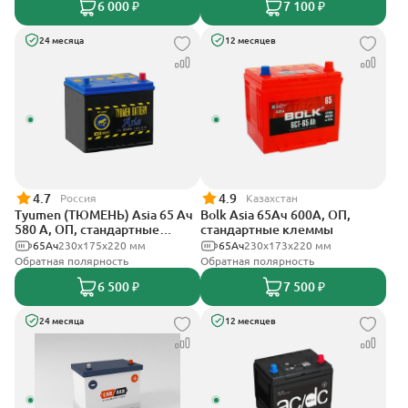
6 000 ₽
7 100 ₽
24 месяца
12 месяцев
4.7
4.9
Россия
Казахстан
Tyumen (ТЮМЕНЬ) Asia 65 Ач
Bolk Asia 65Ач 600А, ОП,
580 А, ОП, стандартные
стандартные клеммы
клеммы
65Ач
230x175x220 мм
65Ач
230x173x220 мм
Обратная полярность
Обратная полярность
6 500 ₽
7 500 ₽
24 месяца
12 месяцев