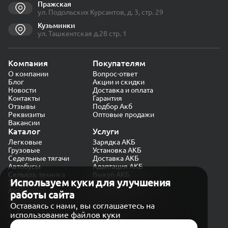
Пражская
ул. Подольских Курсантов, д. 3, стр. 29
Кузьминки
ул. Ташкентская д.28 стр. 1
Компания
Покупателям
О компании
Вопрос-ответ
Блог
Акции и скидки
Новости
Доставка и оплата
Контакты
Гарантия
Отзывы
Подбор Акб
Реквизиты
Оптовые продажи
Вакансии
Каталог
Услуги
Легковые
Зарядка АКБ
Грузовые
Установка АКБ
Седельные тягачи
Доставка АКБ
Автобусы
Адаптация АКБ
Сельхоз. техника
Выкуп АКБ
Используем куки для улучшения
Экскаваторы
Проверка генератора
Автокраны
работы сайта
Политика конфиденциальности
Оставаясь с нами, вы соглашаетесь на
Обработка персональных данных
использование файлов куки
Согласие на обработку в «Яндекс.Метрика»
Карта сайта