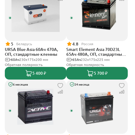
5
4.8
Беларусь
Россия
URSA Blue Asia 60Ач 470А,
Smart Element Asia 70D23L
ОП, стандартные клеммы
65Ач 480А, ОП, стандартные
клеммы
60Ач
230x175x200 мм
65Ач
232х175х225 мм
Обратная полярность
Обратная полярность
5 400 ₽
5 700 ₽
6 месяцев
24 месяца