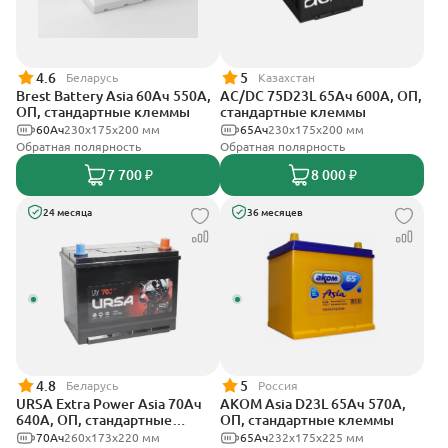
4.6
5
Беларусь
Казахстан
Brest Battery Asia 60Ач 550А,
AC/DC 75D23L 65Ач 600А, ОП,
ОП, стандартные клеммы
стандартные клеммы
60Ач
230x175x200 мм
65Ач
230x175x200 мм
Обратная полярность
Обратная полярность
7 700 ₽
8 000 ₽
24 месяца
36 месяцев
4.8
5
Беларусь
Россия
URSA Extra Power Asia 70Ач
АКОМ Asia D23L 65Ач 570А,
640А, ОП, стандартные
ОП, стандартные клеммы
клеммы
70Ач
260x173x220 мм
65Ач
232x175x225 мм