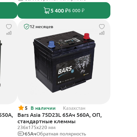
5 400 ₽
6 000 ₽
12 месяцев
5
В наличии
Казахстан
550А,
Bars Asia 75D23L 65Ач 560А, ОП,
стандартные клеммы
236х175х220 мм
65Ач
Обратная полярность