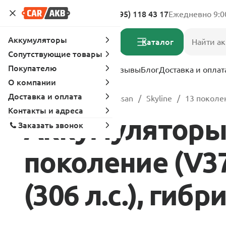
Адреса магазинов
8 (495) 118 43 17
Ежедневно 9:0
Аккумуляторы
Каталог
Сопутствующие товары
Покупателю
Услуги
Вопрос-ответ
Отзывы
Блог
Доставка и оплат
О компании
Доставка и оплата
Главная
Каталог
Nissan
Skyline
13 поколен
Контакты и адреса
Аккумуляторы д
Заказать звонок
поколение (V37)
(306 л.с.), гибр