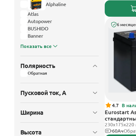
Alphaline
Atlas
Autopower
6 месяце
BUSHIDO
Banner
Показать все
Полярность
Обратная
Пусковой ток, А
4.7
В нал
Ширина
Eurostart A
стандартн
230x175x220
60Ач
Обра
Высота