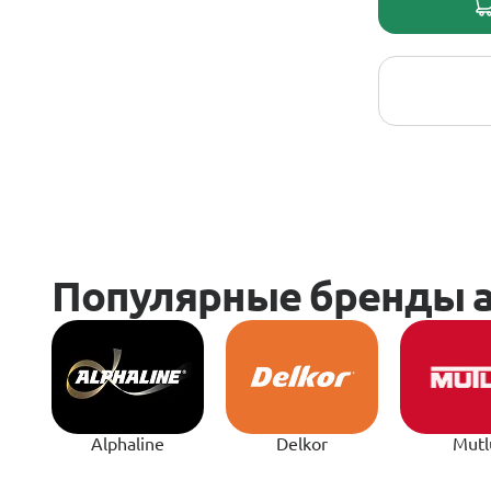
Alphaline
Delkor
Mutl