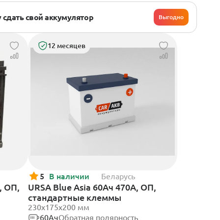
 сдать свой аккумулятор
Выгодно
12 месяцев
5
В наличии
Беларусь
, ОП,
URSA Blue Asia 60Ач 470А, ОП,
стандартные клеммы
230x175x200 мм
60Ач
Обратная полярность