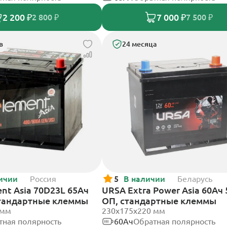
2 200 ₽
7 000 ₽
2 800 ₽
7 500 ₽
в
24 месяца
ичии
Россия
5
В наличии
Беларусь
nt Asia 70D23L 65Ач
URSA Extra Power Asia 60Ач 
стандартные клеммы
ОП, стандартные клеммы
 мм
230x175x220 мм
тная полярность
60Ач
Обратная полярность