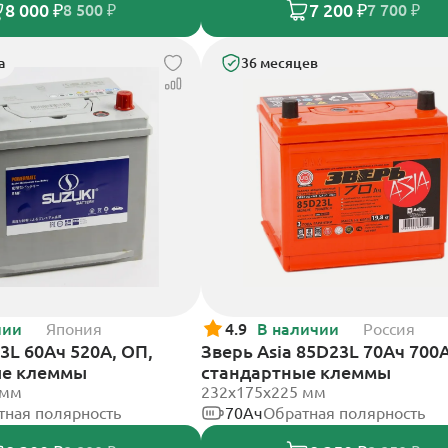
8 000 ₽
7 200 ₽
8 500 ₽
7 700 ₽
а
36 месяцев
чии
Япония
4.9
В наличии
Россия
3L 60Ач 520А, ОП,
Зверь Asia 85D23L 70Ач 700А
ые клеммы
стандартные клеммы
 мм
232x175x225 мм
тная полярность
70Ач
Обратная полярность