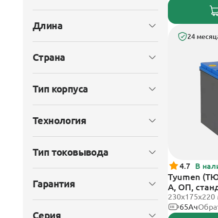
Длина
24 месяц
Страна
Тип корпуса
Технология
Тип токовывода
4.7
В нал
Tyumen (ТЮ
Гарантия
А, ОП, ста
230x175x220
65Ач
Обра
Серия