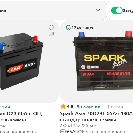
Хочу
12 месяцев
ичии
4.8
В наличии
Россия
ия D23 60Ач, ОП,
Spark Asia 70D23L 65Ач 480А
ые клеммы
стандартные клеммы
 мм
232x175x225 мм
тная полярность
65Ач
Обратная полярность