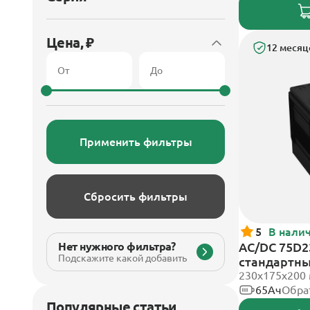
Цена, ₽
12 месяц
Применить фильтры
Сбросить фильтры
5
В нали
Нет нужного фильтра?
AC/DC 75D2
Подскажите какой добавить
стандартн
230x175x200
65Ач
Обра
Популярные статьи