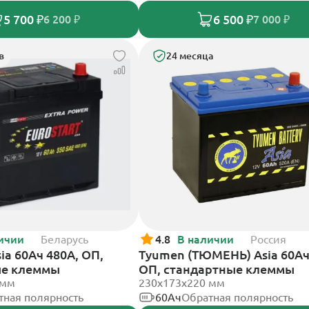
5 700 ₽
6 500 ₽
6 200 ₽
7 000 ₽
в
24 месяца
ичии
Беларусь
4.8
В наличии
Россия
sia 60Ач 480А, ОП,
Tyumen (ТЮМЕНЬ) Asia 60Ач
ые клеммы
ОП, стандартные клеммы
 мм
230х173х220 мм
тная полярность
60Ач
Обратная полярность