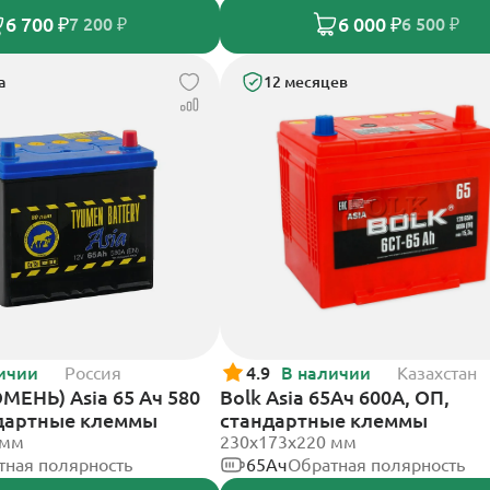
6 700 ₽
6 000 ₽
7 200 ₽
6 500 ₽
а
12 месяцев
ичии
Россия
4.9
В наличии
Казахстан
МЕНЬ) Asia 65 Ач 580
Bolk Asia 65Ач 600А, ОП,
ндартные клеммы
стандартные клеммы
 мм
230x173x220 мм
тная полярность
65Ач
Обратная полярность