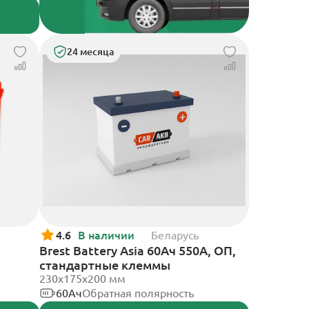
24 месяца
4.6
В наличии
Беларусь
Brest Battery Asia 60Ач 550А, ОП,
стандартные клеммы
230x175x200 мм
60Ач
Обратная полярность