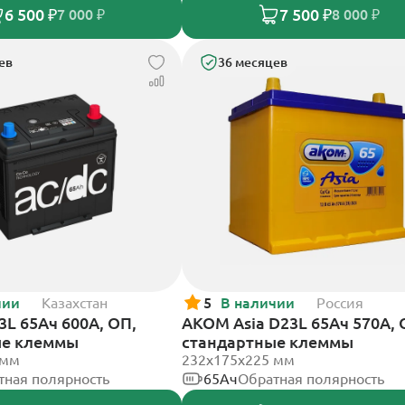
6 500 ₽
7 500 ₽
7 000 ₽
8 000 ₽
ев
36 месяцев
чии
Казахстан
5
В наличии
Россия
3L 65Ач 600А, ОП,
АКОМ Asia D23L 65Ач 570А, 
ые клеммы
стандартные клеммы
 мм
232x175x225 мм
тная полярность
65Ач
Обратная полярность