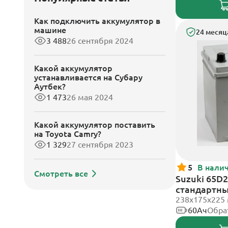
Как подключить аккумулятор в
машине
24 месяц
3 488
26 сентября 2024
Какой аккумулятор
устанавливается на Субару
Аутбек?
1 473
26 мая 2024
Какой аккумулятор поставить
на Toyota Camry?
1 329
27 сентября 2023
5
В нали
Смотреть все
Suzuki 65D2
стандартн
238х175х225
60Ач
Обра