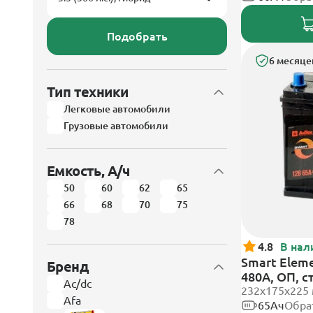
Подобрать
6 месяце
Тип техники
Легковые автомобили
Грузовые автомобили
Емкость, А/ч
50
60
62
65
66
68
70
75
78
4.8
В нал
Smart Eleme
Бренд
480А, ОП, 
Ac/dc
232х175х225
Afa
65Ач
Обра