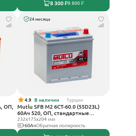
8 300 ₽
8 800 ₽
24 месяца
4.9
В наличии
Турция
, ОП,
Mutlu SFB M2 6СТ-60.0 (55D23L)
60Ач 520, ОП, стандартные
клеммы
232х175х204 мм
60Ач
Обратная полярность