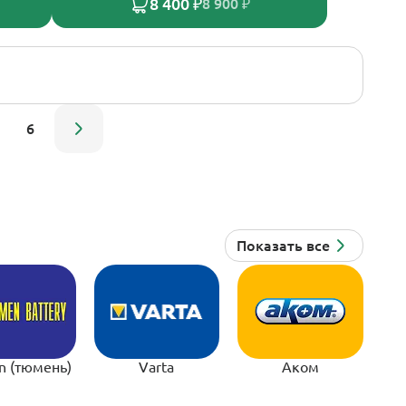
8 400 ₽
8 900 ₽
6
n (тюмень)
Varta
Аком