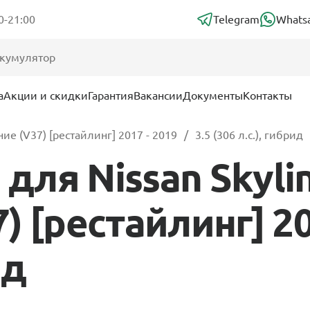
0-21:00
Telegram
Whats
а
Акции и скидки
Гарантия
Вакансии
Документы
Контакты
ие (V37) [рестайлинг] 2017 - 2019
3.5 (306 л.с.), гибрид
ля Nissan Skylin
 [рестайлинг] 201
ид