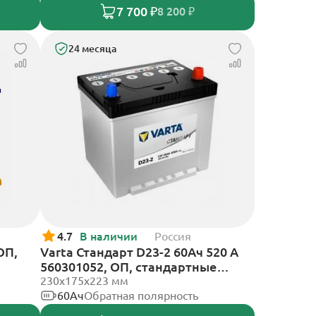
7 700 ₽
8 200 ₽
24 месяца
4.7
В наличии
Россия
ОП,
Varta Стандарт D23-2 60Ач 520 A
560301052, ОП, стандартные
клеммы
230х175х223 мм
60Ач
Обратная полярность