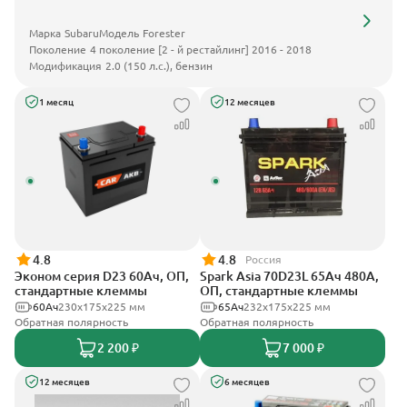
Марка
Subaru
Модель
Forester
Поколение
4 поколение [2 - й рестайлинг] 2016 - 2018
Модификация
2.0 (150 л.с.), бензин
1 месяц
12 месяцев
4.8
4.8
Россия
Эконом серия D23 60Ач, ОП,
Spark Asia 70D23L 65Ач 480А,
стандартные клеммы
ОП, стандартные клеммы
60Ач
230x175x225 мм
65Ач
232x175x225 мм
Обратная полярность
Обратная полярность
2 200 ₽
7 000 ₽
12 месяцев
6 месяцев