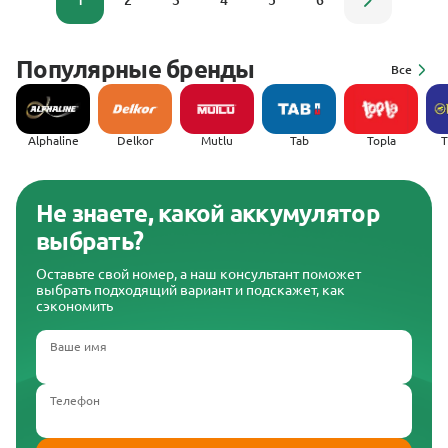
1
2
3
4
5
6
Популярные бренды
Все
Alphaline
Delkor
Mutlu
Tab
Topla
(
Не знаете, какой аккумулятор
выбрать?
Оставьте свой номер, а наш консультант поможет
выбрать подходящий вариант и подскажет, как
сэкономить
Ваше имя
Телефон