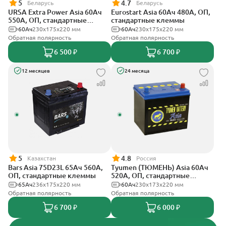
5
4.7
Беларусь
Беларусь
URSA Extra Power Asia 60Ач
Eurostart Asia 60Ач 480А, ОП,
550А, ОП, стандартные
стандартные клеммы
клеммы
60Ач
230x175x220 мм
60Ач
230x175x220 мм
Обратная полярность
Обратная полярность
6 500 ₽
6 700 ₽
12 месяцев
24 месяца
5
4.8
Казахстан
Россия
Bars Asia 75D23L 65Ач 560А,
Tyumen (ТЮМЕНЬ) Asia 60Ач
ОП, стандартные клеммы
520А, ОП, стандартные
клеммы
65Ач
236х175х220 мм
60Ач
230х173х220 мм
Обратная полярность
Обратная полярность
6 700 ₽
6 000 ₽