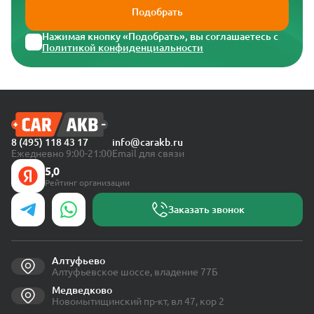
Подобрать
Нажимая кнопку «Подобрать», вы соглашаетесь с
Политикой конфиденциальности
8 (495) 118 43 17
info@carakb.ru
Ежедневно 9:00-21:00
Email для связи
5,0
Рейтинг организации
Заказать звонок
Алтуфьево
Алтуфьевское шоссе, владение 77Б
Медведково
Новомытищинский пр-кт, вл 47, кор 2