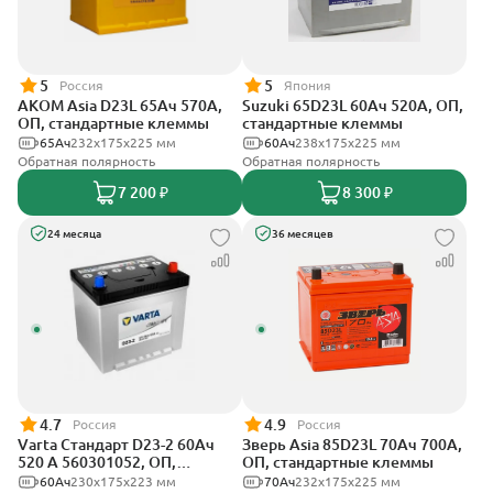
5
5
Россия
Япония
АКОМ Asia D23L 65Ач 570А,
Suzuki 65D23L 60Ач 520А, ОП,
ОП, стандартные клеммы
стандартные клеммы
65Ач
232x175x225 мм
60Ач
238х175х225 мм
Обратная полярность
Обратная полярность
7 200 ₽
8 300 ₽
24 месяца
36 месяцев
4.7
4.9
Россия
Россия
Varta Стандарт D23-2 60Ач
Зверь Asia 85D23L 70Ач 700А,
520 A 560301052, ОП,
ОП, стандартные клеммы
стандартные клеммы
60Ач
230х175х223 мм
70Ач
232x175x225 мм