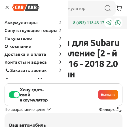
Аккумуляторы
Адреса
8 (495) 118 43 17
Сопутствующие товары
Покупателю
Аккумуляторы для Subaru
О компании
Forester 4 поколение [2 - й
Доставка и оплата
рестайлинг] 2016 - 2018 2.0
Контакты и адреса
Заказать звонок
(150 л.с.), бензин
Хочу сдать
свой
Выгодно
аккумулятор
По возрастанию цены
Фильтры
Ваш автомобиль