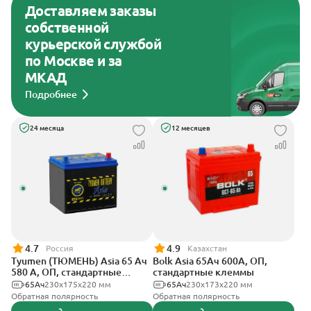
Доставляем заказы
собственной
курьерской службой
по Москве и за
МКАД
Подробнее
24 месяца
12 месяцев
4.7
4.9
Россия
Казахстан
Tyumen (ТЮМЕНЬ) Asia 65 Ач
Bolk Asia 65Ач 600А, ОП,
580 А, ОП, стандартные
стандартные клеммы
клеммы
65Ач
230x175x220 мм
65Ач
230x173x220 мм
Обратная полярность
Обратная полярность