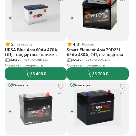
5
4.8
Беларусь
Россия
URSA Blue Asia 60Ач 470А,
Smart Element Asia 70D23L
ОП, стандартные клеммы
65Ач 480А, ОП, стандартные
клеммы
60Ач
230x175x200 мм
65Ач
232х175х225 мм
Обратная полярность
Обратная полярность
5 400 ₽
5 700 ₽
24 месяца
6 месяцев