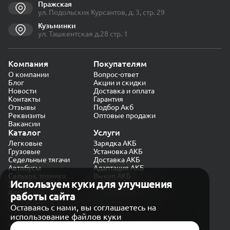
Пражская
ул. Подольских Курсантов, д. 3, стр. 29
Кузьминки
ул. Ташкентская д.28 стр. 1
Компания
Покупателям
О компании
Вопрос-ответ
Блог
Акции и скидки
Новости
Доставка и оплата
Контакты
Гарантия
Отзывы
Подбор Акб
Реквизиты
Оптовые продажи
Вакансии
Каталог
Услуги
Легковые
Зарядка АКБ
Грузовые
Установка АКБ
Седельные тягачи
Доставка АКБ
Автобусы
Адаптация АКБ
Сельхоз. техника
Выкуп АКБ
Используем куки для улучшения
Экскаваторы
Проверка генератора
Автокраны
работы сайта
Политика конфиденциальности
Оставаясь с нами, вы соглашаетесь на
Обработка персональных данных
использование файлов куки
Согласие на обработку в «Яндекс.Метрика»
Карта сайта