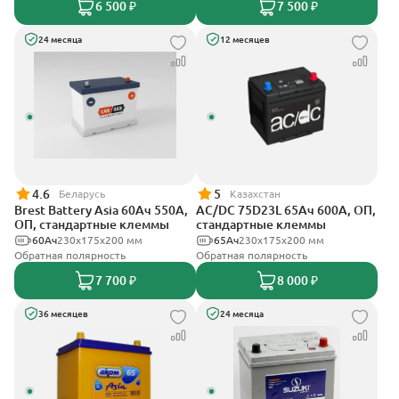
6 500 ₽
7 500 ₽
24 месяца
12 месяцев
4.6
5
Беларусь
Казахстан
Brest Battery Asia 60Ач 550А,
AC/DC 75D23L 65Ач 600А, ОП,
ОП, стандартные клеммы
стандартные клеммы
60Ач
230x175x200 мм
65Ач
230x175x200 мм
Обратная полярность
Обратная полярность
7 700 ₽
8 000 ₽
36 месяцев
24 месяца