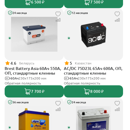
6 500 ₽
7 500 ₽
24 месяца
12 месяцев
4.6
5
Беларусь
Казахстан
Brest Battery Asia 60Ач 550А,
AC/DC 75D23L 65Ач 600А, ОП,
ОП, стандартные клеммы
стандартные клеммы
60Ач
230x175x200 мм
65Ач
230x175x200 мм
Обратная полярность
Обратная полярность
7 700 ₽
8 000 ₽
36 месяцев
24 месяца