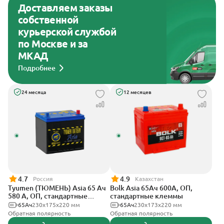
Доставляем заказы
собственной
курьерской службой
по Москве и за
МКАД
Подробнее
24 месяца
12 месяцев
4.7
4.9
Россия
Казахстан
Tyumen (ТЮМЕНЬ) Asia 65 Ач
Bolk Asia 65Ач 600А, ОП,
580 А, ОП, стандартные
стандартные клеммы
клеммы
65Ач
230x175x220 мм
65Ач
230x173x220 мм
Обратная полярность
Обратная полярность