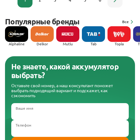
1
2
3
4
5
6
Популярные бренды
Все
Alphaline
Delkor
Mutlu
Tab
Topla
(
Не знаете, какой аккумулятор
выбрать?
Оставьте свой номер, а наш консультант поможет
выбрать подходящий вариант и подскажет, как
сэкономить
Ваше имя
Телефон