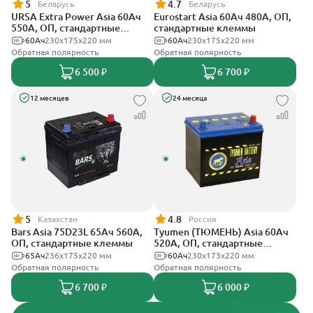
5
4.7
Беларусь
Беларусь
URSA Extra Power Asia 60Ач
Eurostart Asia 60Ач 480А, ОП,
550А, ОП, стандартные
стандартные клеммы
клеммы
60Ач
230x175x220 мм
60Ач
230x175x220 мм
Обратная полярность
Обратная полярность
6 500 ₽
6 700 ₽
12 месяцев
24 месяца
5
4.8
Казахстан
Россия
Bars Asia 75D23L 65Ач 560А,
Tyumen (ТЮМЕНЬ) Asia 60Ач
ОП, стандартные клеммы
520А, ОП, стандартные
клеммы
65Ач
236х175х220 мм
60Ач
230х173х220 мм
Обратная полярность
Обратная полярность
6 700 ₽
6 000 ₽