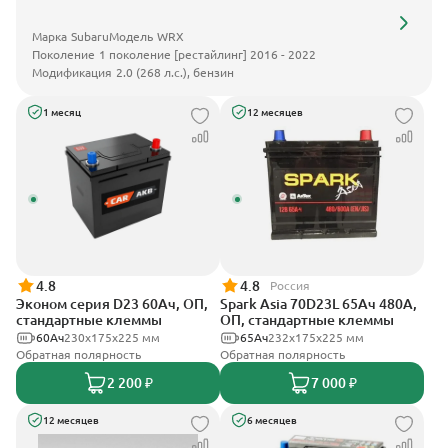
Марка
Subaru
Модель
WRX
Поколение
1 поколение [рестайлинг] 2016 - 2022
Модификация
2.0 (268 л.с.), бензин
1 месяц
12 месяцев
4.8
4.8
Россия
Эконом серия D23 60Ач, ОП,
Spark Asia 70D23L 65Ач 480А,
стандартные клеммы
ОП, стандартные клеммы
60Ач
230x175x225 мм
65Ач
232x175x225 мм
Обратная полярность
Обратная полярность
2 200 ₽
7 000 ₽
12 месяцев
6 месяцев