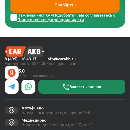
Подобрать
Нажимая кнопку «Подобрать», вы соглашаетесь с
Политикой конфиденциальности
8 (495) 118 43 17
info@carakb.ru
Ежедневно 9:00-21:00
Email для связи
5,0
Рейтинг организации
Заказать звонок
Алтуфьево
Алтуфьевское шоссе, владение 77Б
Медведково
Новомытищинский пр-кт, вл 47, кор 2