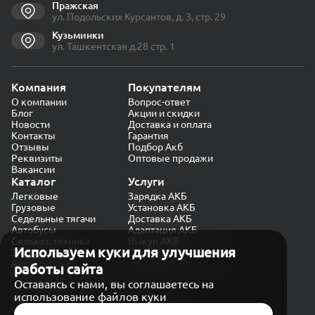
Пражская
ул. Подольских Курсантов, д. 3, стр. 29
Кузьминки
ул. Ташкентская д.28 стр. 1
Компания
Покупателям
О компании
Вопрос-ответ
Блог
Акции и скидки
Новости
Доставка и оплата
Контакты
Гарантия
Отзывы
Подбор Акб
Реквизиты
Оптовые продажи
Вакансии
Каталог
Услуги
Легковые
Зарядка АКБ
Грузовые
Установка АКБ
Седельные тягачи
Доставка АКБ
Автобусы
Адаптация АКБ
Сельхоз. техника
Выкуп АКБ
Используем куки для улучшения
Экскаваторы
Проверка генератора
Автокраны
работы сайта
Политика конфиденциальности
Оставаясь с нами, вы соглашаетесь на
Обработка персональных данных
использование файлов куки
Согласие на обработку в «Яндекс.Метрика»
Карта сайта