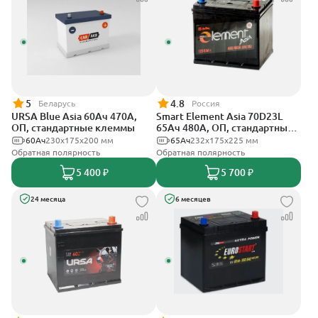
5
4.8
Беларусь
Россия
URSA Blue Asia 60Ач 470А,
Smart Element Asia 70D23L
ОП, стандартные клеммы
65Ач 480А, ОП, стандартные
клеммы
60Ач
230x175x200 мм
65Ач
232х175х225 мм
Обратная полярность
Обратная полярность
5 400 ₽
5 700 ₽
24 месяца
6 месяцев