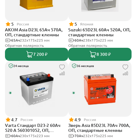
5
5
Россия
Япония
АКОМ Asia D23L 65Ач 570А,
Suzuki 65D23L 60Ач 520А, ОП,
ОП, стандартные клеммы
стандартные клеммы
65Ач
232x175x225 мм
60Ач
238х175х225 мм
Обратная полярность
Обратная полярность
7 200 ₽
8 300 ₽
24 месяца
36 месяцев
4.7
4.9
Россия
Россия
Varta Стандарт D23-2 60Ач
Зверь Asia 85D23L 70Ач 700А,
520 A 560301052, ОП,
ОП, стандартные клеммы
стандартные клеммы
60Ач
230х175х223 мм
70Ач
232x175x225 мм