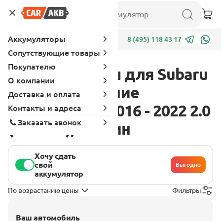
Аккумуляторы
Адреса
8 (495) 118 43 17
Сопутствующие товары
Покупателю
Аккумуляторы для Subaru
О компании
WRX 1 поколение
Доставка и оплата
[рестайлинг] 2016 - 2022 2.0
Контакты и адреса
Заказать звонок
(268 л.с.), бензин
Хочу сдать
свой
Выгодно
аккумулятор
По возрастанию цены
Фильтры
Ваш автомобиль