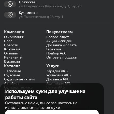
Пражская
ул. Подольских Курсантов, д. 3, стр. 29
Кузьминки
ул. Ташкентская д.28 стр. 1
Компания
Покупателям
О компании
Вопрос-ответ
Блог
Акции и скидки
Новости
Доставка и оплата
Контакты
Гарантия
Отзывы
Подбор Акб
Реквизиты
Оптовые продажи
Вакансии
Каталог
Услуги
Легковые
Зарядка АКБ
Грузовые
Установка АКБ
Седельные тягачи
Доставка АКБ
Автобусы
Адаптация АКБ
Сельхоз. техника
Выкуп АКБ
Используем куки для улучшения
Экскаваторы
Проверка генератора
Автокраны
работы сайта
Политика конфиденциальности
Оставаясь с нами, вы соглашаетесь на
Обработка персональных данных
использование файлов куки
Согласие на обработку в «Яндекс.Метрика»
Карта сайта