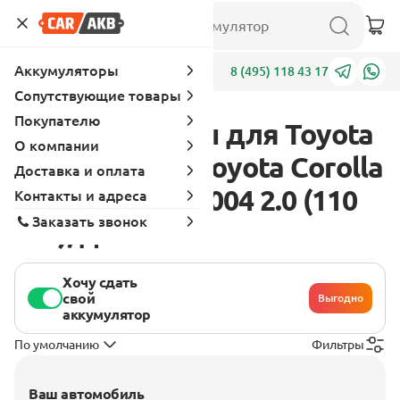
Аккумуляторы
Адреса
8 (495) 118 43 17
Сопутствующие товары
Покупателю
Аккумуляторы для Toyota
О компании
Corolla Verso Toyota Corolla
Доставка и оплата
Verso I 2001 - 2004 2.0 (110
Контакты и адреса
Заказать звонок
л.с.), дизель
Хочу сдать
свой
Выгодно
аккумулятор
По умолчанию
Фильтры
Ваш автомобиль