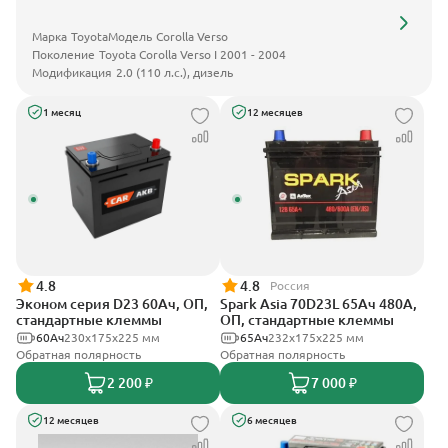
Марка
Toyota
Модель
Corolla Verso
Поколение
Toyota Corolla Verso I 2001 - 2004
Модификация
2.0 (110 л.с.), дизель
1 месяц
12 месяцев
4.8
4.8
Россия
Эконом серия D23 60Ач, ОП,
Spark Asia 70D23L 65Ач 480А,
стандартные клеммы
ОП, стандартные клеммы
60Ач
230x175x225 мм
65Ач
232x175x225 мм
Обратная полярность
Обратная полярность
2 200 ₽
7 000 ₽
12 месяцев
6 месяцев