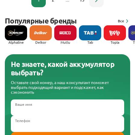
1
2
...
15
Популярные бренды
Все
Alphaline
Delkor
Mutlu
Tab
Topla
(
Не знаете, какой аккумулятор
выбрать?
Оставьте свой номер, а наш консультант поможет
выбрать подходящий вариант и подскажет, как
сэкономить
Ваше имя
Телефон