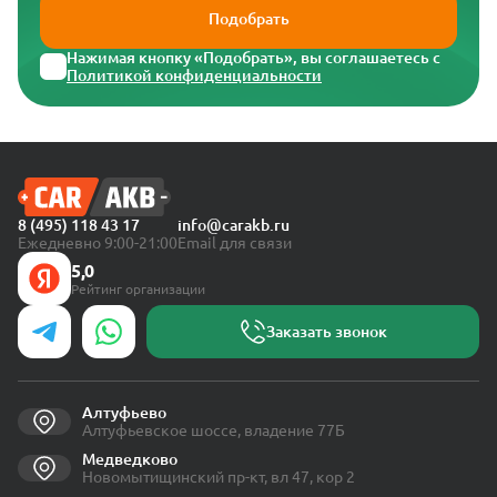
Подобрать
Нажимая кнопку «Подобрать», вы соглашаетесь с
Политикой конфиденциальности
8 (495) 118 43 17
info@carakb.ru
Ежедневно 9:00-21:00
Email для связи
5,0
Рейтинг организации
Заказать звонок
Алтуфьево
Алтуфьевское шоссе, владение 77Б
Медведково
Новомытищинский пр-кт, вл 47, кор 2