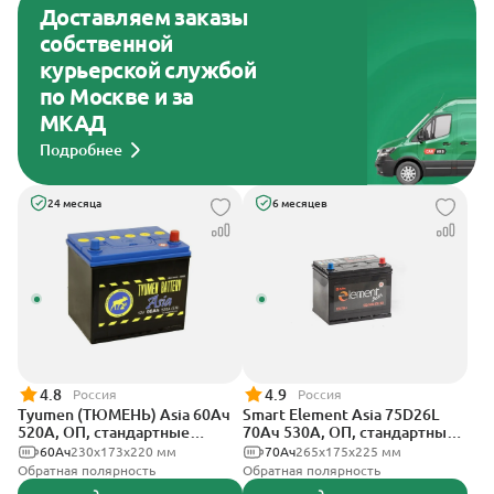
Доставляем заказы
собственной
курьерской службой
по Москве и за
МКАД
Подробнее
24 месяца
6 месяцев
4.8
4.9
Россия
Россия
Tyumen (ТЮМЕНЬ) Asia 60Ач
Smart Element Asia 75D26L
520А, ОП, стандартные
70Ач 530А, ОП, стандартные
клеммы
клеммы
60Ач
230х173х220 мм
70Ач
265x175x225 мм
Обратная полярность
Обратная полярность