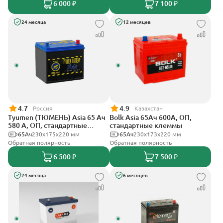
6 000 ₽
7 100 ₽
24 месяца
12 месяцев
4.7
4.9
Россия
Казахстан
Tyumen (ТЮМЕНЬ) Asia 65 Ач
Bolk Asia 65Ач 600А, ОП,
580 А, ОП, стандартные
стандартные клеммы
клеммы
65Ач
230x175x220 мм
65Ач
230x173x220 мм
Обратная полярность
Обратная полярность
6 500 ₽
7 500 ₽
24 месяца
6 месяцев