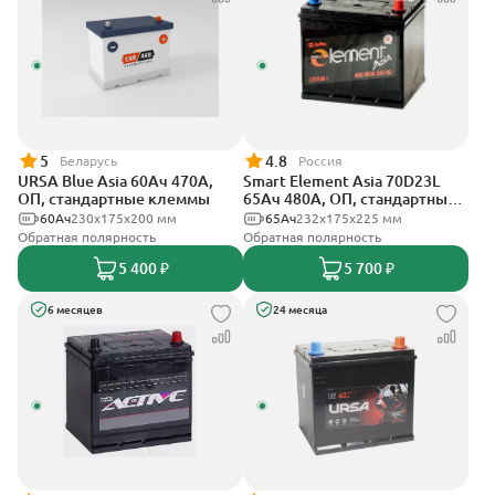
5
4.8
Беларусь
Россия
URSA Blue Asia 60Ач 470А,
Smart Element Asia 70D23L
ОП, стандартные клеммы
65Ач 480А, ОП, стандартные
клеммы
60Ач
230x175x200 мм
65Ач
232х175х225 мм
Обратная полярность
Обратная полярность
5 400 ₽
5 700 ₽
6 месяцев
24 месяца