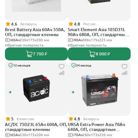
4.6
4.8
Беларусь
Россия
Brest Battery Asia 60Ач 550А,
Smart Element Asia 105D31L
ОП, стандартные клеммы
90Ач 680А, ОП, стандартные
клеммы
60Ач
230x175x200 мм
90Ач
306x175x225 мм
Обратная полярность
Обратная полярность
7 700 ₽
8 000 ₽
12 месяцев
24 месяца
5
4.8
Казахстан
Беларусь
AC/DC 75D23L 65Ач 600А, ОП,
URSA Extra Power Asia 70Ач
стандартные клеммы
640А, ОП, стандартные
клеммы
65Ач
230x175x200 мм
70Ач
260x173x220 мм