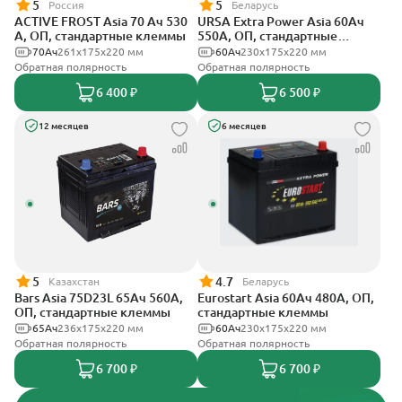
5
5
Россия
Беларусь
ACTIVE FROST Asia 70 Ач 530
URSA Extra Power Asia 60Ач
А, ОП, стандартные клеммы
550А, ОП, стандартные
клеммы
70Ач
261x175x220 мм
60Ач
230x175x220 мм
Обратная полярность
Обратная полярность
6 400 ₽
6 500 ₽
12 месяцев
6 месяцев
5
4.7
Казахстан
Беларусь
Bars Asia 75D23L 65Ач 560А,
Eurostart Asia 60Ач 480А, ОП,
ОП, стандартные клеммы
стандартные клеммы
65Ач
236х175х220 мм
60Ач
230x175x220 мм
Обратная полярность
Обратная полярность
6 700 ₽
6 700 ₽