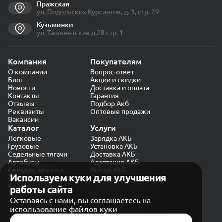
Пражская
ул. Подольских Курсантов, д. 3, стр. 29
Кузьминки
ул. Ташкентская д.28 стр. 1
Компания
Покупателям
О компании
Вопрос-ответ
Блог
Акции и скидки
Новости
Доставка и оплата
Контакты
Гарантия
Отзывы
Подбор Акб
Реквизиты
Оптовые продажи
Вакансии
Каталог
Услуги
Легковые
Зарядка АКБ
Грузовые
Установка АКБ
Седельные тягачи
Доставка АКБ
Автобусы
Адаптация АКБ
Сельхоз. техника
Выкуп АКБ
Используем куки для улучшения
Экскаваторы
Проверка генератора
Автокраны
работы сайта
Политика конфиденциальности
Оставаясь с нами, вы соглашаетесь на
Обработка персональных данных
использование файлов куки
Согласие на обработку в «Яндекс.Метрика»
Карта сайта