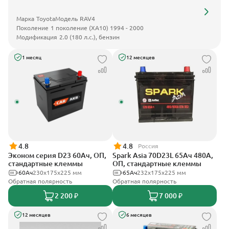
Марка
Toyota
Модель
RAV4
Поколение
1 поколение (XA10) 1994 - 2000
Модификация
2.0 (180 л.с.), бензин
1 месяц
12 месяцев
4.8
4.8
Россия
Эконом серия D23 60Ач, ОП,
Spark Asia 70D23L 65Ач 480А,
стандартные клеммы
ОП, стандартные клеммы
60Ач
230x175x225 мм
65Ач
232x175x225 мм
Обратная полярность
Обратная полярность
2 200 ₽
7 000 ₽
12 месяцев
6 месяцев