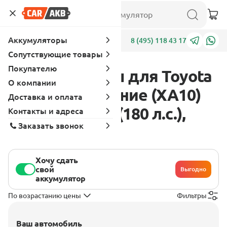
Аккумуляторы
Адреса
8 (495) 118 43 17
Сопутствующие товары
Покупателю
Аккумуляторы для Toyota
О компании
RAV4 1 поколение (XA10)
Доставка и оплата
1994 - 2000 2.0 (180 л.с.),
Контакты и адреса
Заказать звонок
бензин
Хочу сдать
свой
Выгодно
аккумулятор
По возрастанию цены
Фильтры
Ваш автомобиль