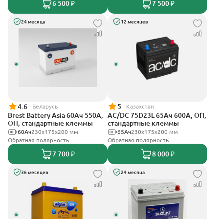
6 500 ₽
7 500 ₽
24 месяца
12 месяцев
4.6
5
Беларусь
Казахстан
Brest Battery Asia 60Ач 550А,
AC/DC 75D23L 65Ач 600А, ОП,
ОП, стандартные клеммы
стандартные клеммы
60Ач
230x175x200 мм
65Ач
230x175x200 мм
Обратная полярность
Обратная полярность
7 700 ₽
8 000 ₽
36 месяцев
24 месяца