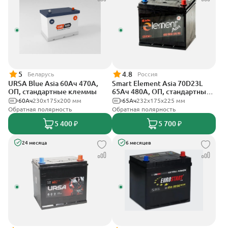
5
4.8
Беларусь
Россия
URSA Blue Asia 60Ач 470А,
Smart Element Asia 70D23L
ОП, стандартные клеммы
65Ач 480А, ОП, стандартные
клеммы
60Ач
230x175x200 мм
65Ач
232х175х225 мм
Обратная полярность
Обратная полярность
5 400 ₽
5 700 ₽
24 месяца
6 месяцев