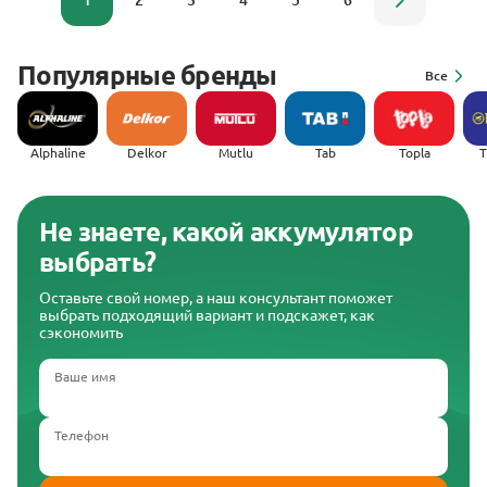
1
2
3
4
5
6
Популярные бренды
Все
Alphaline
Delkor
Mutlu
Tab
Topla
(
Не знаете, какой аккумулятор
выбрать?
Оставьте свой номер, а наш консультант поможет
выбрать подходящий вариант и подскажет, как
сэкономить
Ваше имя
Телефон