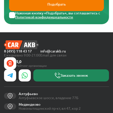
Подобрать
Нажимая кнопку «Подобрать», вы соглашаетесь с
Политикой конфиденциальности
8 (495) 118 43 17
info@carakb.ru
Ежедневно 9:00-21:00
Email для связи
5,0
Рейтинг организации
Заказать звонок
Алтуфьево
Алтуфьевское шоссе, владение 77Б
Медведково
Новомытищинский пр-кт, вл 47, кор 2