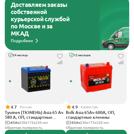
Доставляем заказы
собственной
курьерской службой
по Москве и за
МКАД
Подробнее
24 месяца
12 месяцев
4.7
4.9
Россия
Казахстан
Tyumen (ТЮМЕНЬ) Asia 65 Ач
Bolk Asia 65Ач 600А, ОП,
580 А, ОП, стандартные
стандартные клеммы
клеммы
65Ач
230x175x220 мм
65Ач
230x173x220 мм
Обратная полярность
Обратная полярность