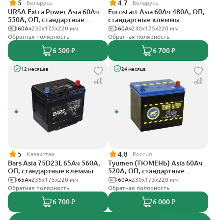
5
4.7
Беларусь
Беларусь
URSA Extra Power Asia 60Ач
Eurostart Asia 60Ач 480А, ОП,
550А, ОП, стандартные
стандартные клеммы
клеммы
60Ач
230x175x220 мм
60Ач
230x175x220 мм
Обратная полярность
Обратная полярность
6 500 ₽
6 700 ₽
12 месяцев
24 месяца
5
4.8
Казахстан
Россия
Bars Asia 75D23L 65Ач 560А,
Tyumen (ТЮМЕНЬ) Asia 60Ач
ОП, стандартные клеммы
520А, ОП, стандартные
клеммы
65Ач
236х175х220 мм
60Ач
230х173х220 мм
Обратная полярность
Обратная полярность
6 700 ₽
6 000 ₽