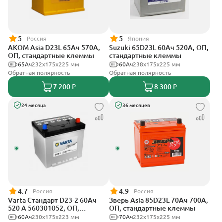
5
5
Россия
Япония
АКОМ Asia D23L 65Ач 570А,
Suzuki 65D23L 60Ач 520А, ОП,
ОП, стандартные клеммы
стандартные клеммы
65Ач
232x175x225 мм
60Ач
238х175х225 мм
Обратная полярность
Обратная полярность
7 200 ₽
8 300 ₽
24 месяца
36 месяцев
4.7
4.9
Россия
Россия
Varta Стандарт D23-2 60Ач
Зверь Asia 85D23L 70Ач 700А,
520 A 560301052, ОП,
ОП, стандартные клеммы
стандартные клеммы
60Ач
230х175х223 мм
70Ач
232x175x225 мм