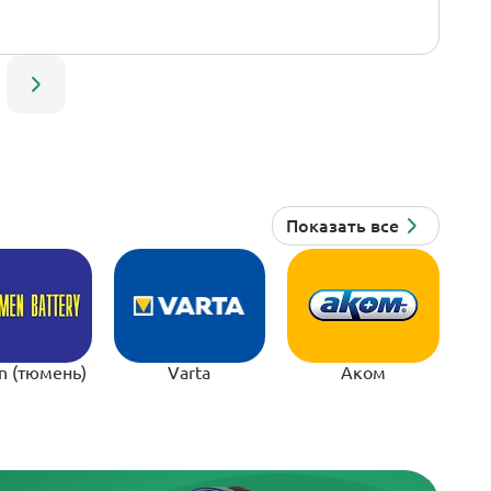
n (тюмень)
Varta
Аком