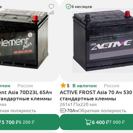
в
6 месяцев
ичии
Россия
5
В наличии
Россия
nt Asia 70D23L 65Ач
ACTIVE FROST Asia 70 Ач 530
стандартные клеммы
стандартные клеммы
 мм
261x175x220 мм
тная полярность
70Ач
Обратная полярность
5 700 ₽
6 400 ₽
6 200 ₽
7 000 ₽