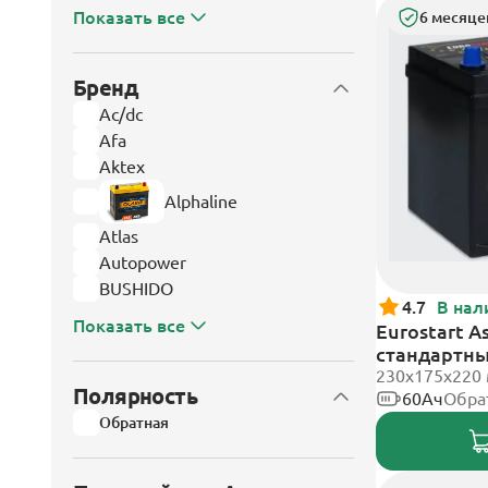
Показать все
6 месяце
Бренд
Ac/dc
Afa
Aktex
Alphaline
Atlas
Autopower
BUSHIDO
4.7
В нал
Показать все
Eurostart A
стандартн
230x175x220
Полярность
60Ач
Обра
Обратная