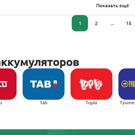
Показать ещё
1
2
...
15
u
Tab
Topla
Tyume