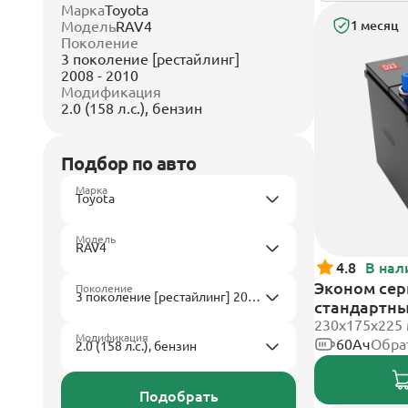
Марка
Toyota
Модель
RAV4
1 месяц
Поколение
3 поколение [рестайлинг]
2008 - 2010
Модификация
2.0 (158 л.с.), бензин
Подбор по авто
Марка
Модель
4.8
В нал
Эконом сер
Поколение
стандартн
230x175x225
Модификация
60Ач
Обра
Подобрать