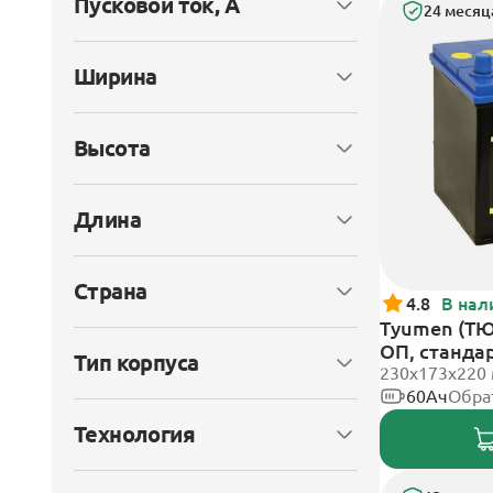
Пусковой ток, А
24 месяц
Ширина
Высота
Длина
Страна
4.8
В нал
Tyumen (ТЮ
ОП, станда
Тип корпуса
230х173х220
60Ач
Обра
Технология