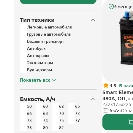
6 месяце
Тип техники
Легковые автомобили
Грузовые автомобили
Водный транспорт
Автобусы
Автокраны
Экскаваторы
Бульдозеры
Показать все
4.8
В нал
Smart Eleme
480А, ОП, 
Емкость, А/ч
232х175х225
50
60
62
65
65Ач
Обра
66
68
70
72
73
74
75
77
78
80
82