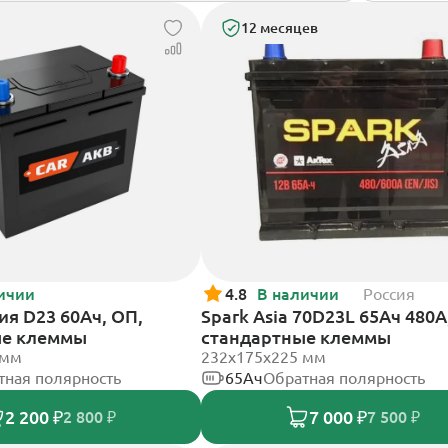
12 месяцев
ичии
4.8
В наличии
Россия
ия D23 60Ач, ОП,
Spark Asia 70D23L 65Ач 480А
ые клеммы
стандартные клеммы
 мм
232x175x225 мм
тная полярность
65Ач
Обратная полярность
2 200 ₽
7 000 ₽
2 800 ₽
7 500 ₽