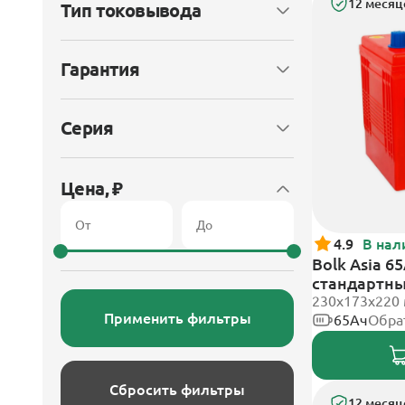
12 месяц
Тип токовывода
Гарантия
Серия
Цена, ₽
4.9
В нал
Bolk Asia 6
стандартн
230x173x220
Применить фильтры
65Ач
Обра
Сбросить фильтры
12 месяц