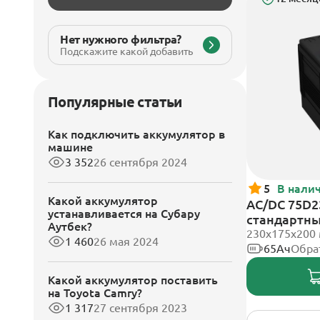
Нет нужного фильтра?
Подскажите какой добавить
Популярные статьи
Как подключить аккумулятор в
машине
3 352
26 сентября 2024
5
В нали
Какой аккумулятор
AC/DC 75D2
устанавливается на Субару
стандартн
Аутбек?
230x175x200
1 460
26 мая 2024
65Ач
Обра
Какой аккумулятор поставить
на Toyota Camry?
1 317
27 сентября 2023