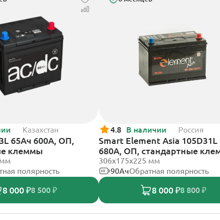
чии
Казахстан
4.8
В наличии
Россия
3L 65Ач 600А, ОП,
Smart Element Asia 105D31L
ые клеммы
680А, ОП, стандартные кл
 мм
306x175x225 мм
тная полярность
90Ач
Обратная полярность
8 000 ₽
8 000 ₽
8 500 ₽
8 800 ₽