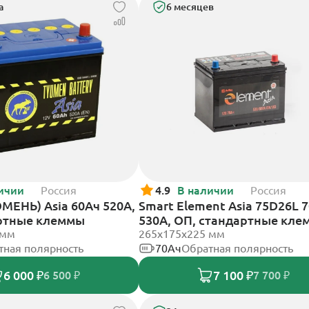
а
6 месяцев
ичии
Россия
4.9
В наличии
Россия
МЕНЬ) Asia 60Ач 520А,
Smart Element Asia 75D26L 
ртные клеммы
530А, ОП, стандартные кл
 мм
265x175x225 мм
тная полярность
70Ач
Обратная полярность
6 000 ₽
7 100 ₽
6 500 ₽
7 700 ₽