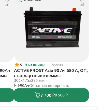
5
В наличии
Россия
 90Ач
ACTIVE FROST Asia 90 Ач 680 А, ОП,
еммы
стандартные клеммы
306x175x225 мм
90Ач
Обратная полярность
7 700 ₽
8 500 ₽