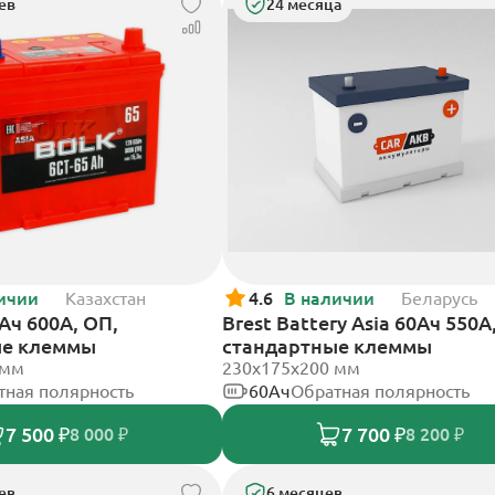
ев
24 месяца
ичии
Казахстан
4.6
В наличии
Беларусь
5Ач 600А, ОП,
Brest Battery Asia 60Ач 550А
ые клеммы
стандартные клеммы
 мм
230x175x200 мм
тная полярность
60Ач
Обратная полярность
7 500 ₽
7 700 ₽
8 000 ₽
8 200 ₽
ев
6 месяцев