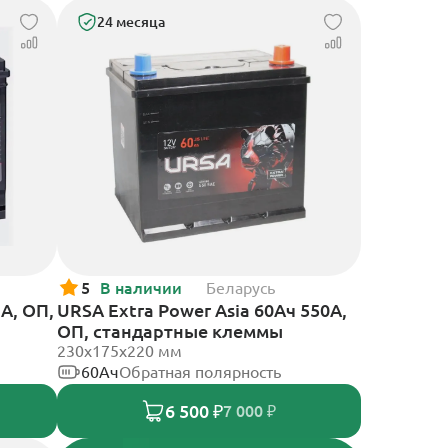
24 месяца
5
В наличии
Беларусь
 А, ОП,
URSA Extra Power Asia 60Ач 550А,
ОП, стандартные клеммы
230x175x220 мм
60Ач
Обратная полярность
6 500 ₽
7 000 ₽