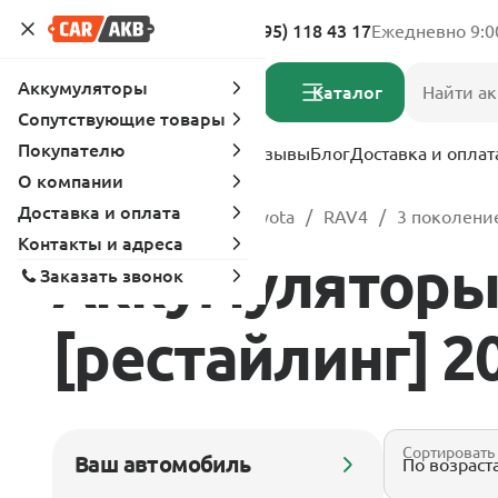
Адреса магазинов
8 (495) 118 43 17
Ежедневно 9:0
Аккумуляторы
Каталог
Сопутствующие товары
Покупателю
Услуги
Вопрос-ответ
Отзывы
Блог
Доставка и оплат
О компании
Доставка и оплата
Главная
Каталог
Toyota
RAV4
3 поколение
Контакты и адреса
Аккумуляторы 
Заказать звонок
[рестайлинг] 200
Сортировать
Ваш автомобиль