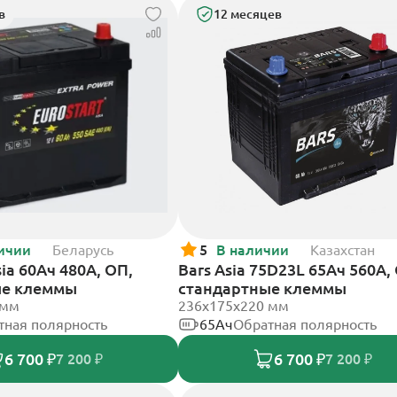
в
12 месяцев
ичии
Беларусь
5
В наличии
Казахстан
sia 60Ач 480А, ОП,
Bars Asia 75D23L 65Ач 560А,
ые клеммы
стандартные клеммы
 мм
236х175х220 мм
тная полярность
65Ач
Обратная полярность
6 700 ₽
6 700 ₽
7 200 ₽
7 200 ₽