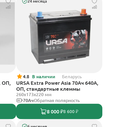
24 месяца
4.8
В наличии
Беларусь
, ОП,
URSA Extra Power Asia 70Ач 640А,
ОП, стандартные клеммы
260x173x220 мм
70Ач
Обратная полярность
8 000 ₽
8 600 ₽
6 месяцев