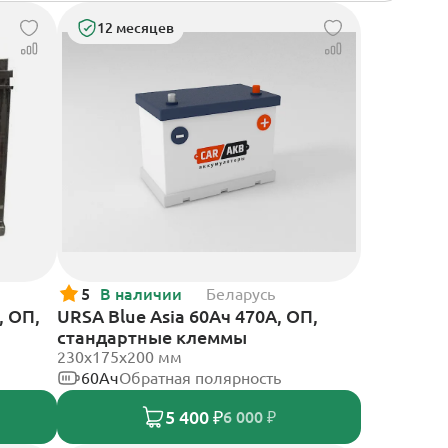
12 месяцев
5
В наличии
Беларусь
, ОП,
URSA Blue Asia 60Ач 470А, ОП,
стандартные клеммы
230x175x200 мм
60Ач
Обратная полярность
5 400 ₽
6 000 ₽